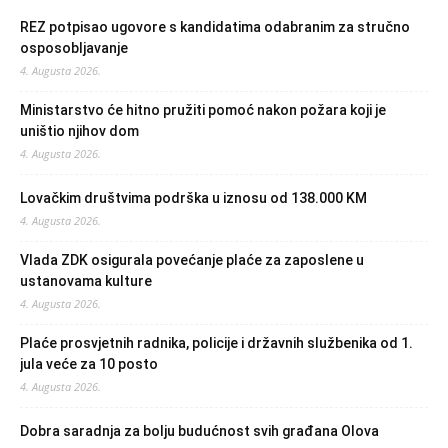
REZ potpisao ugovore s kandidatima odabranim za stručno
osposobljavanje
4. Augusta 2026.
Ministarstvo će hitno pružiti pomoć nakon požara koji je
uništio njihov dom
4. Augusta 2026.
Lovačkim društvima podrška u iznosu od 138.000 KM
4. Augusta 2026.
Vlada ZDK osigurala povećanje plaće za zaposlene u
ustanovama kulture
4. Augusta 2026.
Plaće prosvjetnih radnika, policije i državnih službenika od 1.
jula veće za 10 posto
4. Augusta 2026.
Dobra saradnja za bolju budućnost svih građana Olova