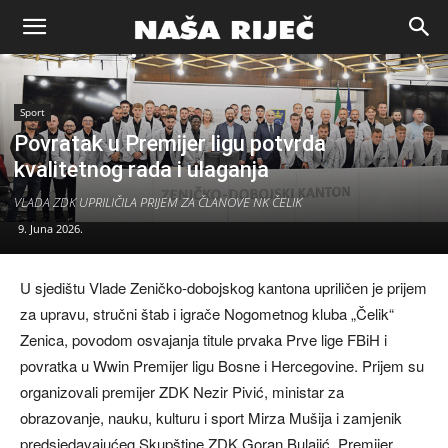
Naša
Sport
riječ
Povratak u Premijer ligu potvrda
kvalitetnog rada i ulaganja
Zenica
VLADA ZDK UPRILIČILA PRIJEM ZA ČLANOVE NK ČELIK
9. Juna 2026.
U sjedištu Vlade Zeničko-dobojskog kantona upriličen je prijem
za upravu, stručni štab i igrače Nogometnog kluba „Čelik“
Zenica, povodom osvajanja titule prvaka Prve lige FBiH i
povratka u Wwin Premijer ligu Bosne i Hercegovine. Prijem su
organizovali premijer ZDK Nezir Pivić, ministar za
obrazovanje, nauku, kulturu i sport Mirza Mušija i zamjenik
predsjedavajućeg Skupštine ZDK Goran Bulajić. Premijer