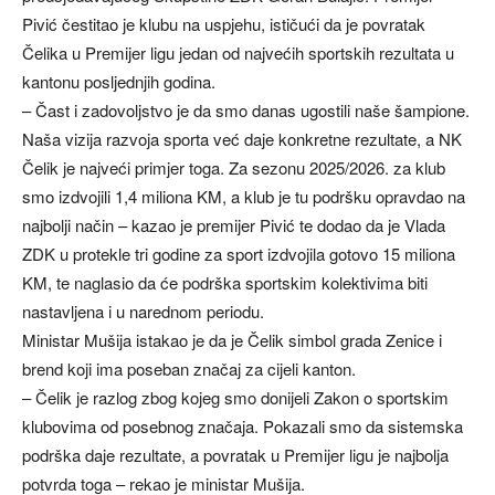
Pivić čestitao je klubu na uspjehu, ističući da je povratak
Čelika u Premijer ligu jedan od najvećih sportskih rezultata u
kantonu posljednjih godina.
– Čast i zadovoljstvo je da smo danas ugostili naše šampione.
Naša vizija razvoja sporta već daje konkretne rezultate, a NK
Čelik je najveći primjer toga. Za sezonu 2025/2026. za klub
smo izdvojili 1,4 miliona KM, a klub je tu podršku opravdao na
najbolji način – kazao je premijer Pivić te dodao da je Vlada
ZDK u protekle tri godine za sport izdvojila gotovo 15 miliona
KM, te naglasio da će podrška sportskim kolektivima biti
nastavljena i u narednom periodu.
Ministar Mušija istakao je da je Čelik simbol grada Zenice i
brend koji ima poseban značaj za cijeli kanton.
– Čelik je razlog zbog kojeg smo donijeli Zakon o sportskim
klubovima od posebnog značaja. Pokazali smo da sistemska
podrška daje rezultate, a povratak u Premijer ligu je najbolja
potvrda toga – rekao je ministar Mušija.