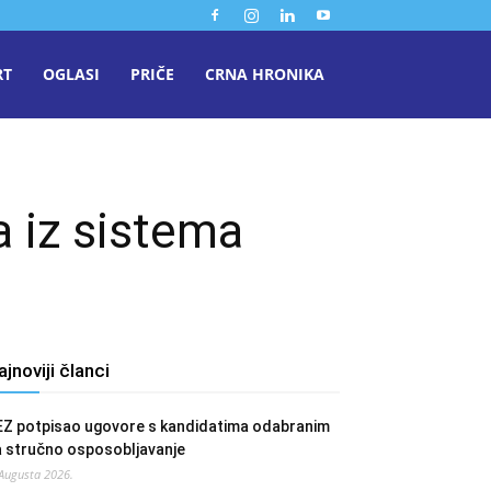
RT
OGLASI
PRIČE
CRNA HRONIKA
 iz sistema
ajnoviji članci
EZ potpisao ugovore s kandidatima odabranim
a stručno osposobljavanje
 Augusta 2026.