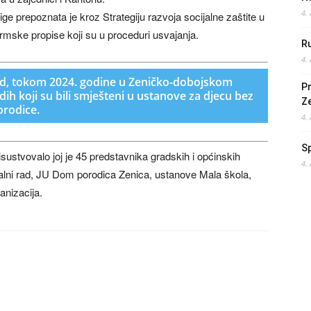
4.
ge prepoznata je kroz Strategiju razvoja socijalne zaštite u
ormske propise koji su u proceduri usvajanja.
Ru
4.
ad, tokom 2024. godine u Zeničko-dobojskom
Pr
ih koji su bili smješteni u ustanove za djecu bez
Z
porodice.
4.
S
sustvovalo joj je 45 predstavnika gradskih i općinskih
4.
ijalni rad, JU Dom porodica Zenica, ustanove Mala škola,
anizacija.