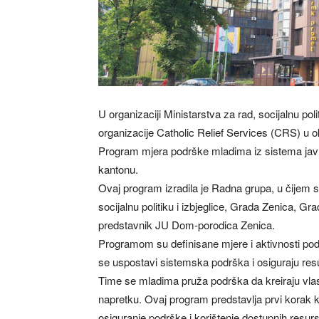
U organizaciji Ministarstva za rad, socijalnu po
organizacije Catholic Relief Services (CRS) u ok
Program mjera podrške mladima iz sistema jav
kantonu.
Ovaj program izradila je Radna grupa, u čijem 
socijalnu politiku i izbjeglice, Grada Zenica, Gr
predstavnik JU Dom-porodica Zenica.
Programom su definisane mjere i aktivnosti podr
se uspostavi sistemska podrška i osiguraju resur
Time se mladima pruža podrška da kreiraju vlast
napretku. Ovaj program predstavlja prvi korak ka
osiguranje podrške i korištenje dostupnih resurs