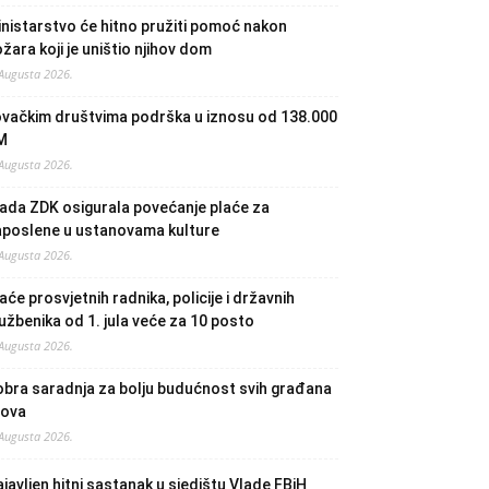
nistarstvo će hitno pružiti pomoć nakon
žara koji je uništio njihov dom
 Augusta 2026.
ovačkim društvima podrška u iznosu od 138.000
M
 Augusta 2026.
ada ZDK osigurala povećanje plaće za
aposlene u ustanovama kulture
 Augusta 2026.
aće prosvjetnih radnika, policije i državnih
užbenika od 1. jula veće za 10 posto
 Augusta 2026.
bra saradnja za bolju budućnost svih građana
lova
 Augusta 2026.
javljen hitni sastanak u sjedištu Vlade FBiH