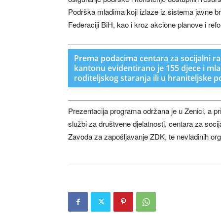
Podrška mladima koji izlaze iz sistema javne bri
Federaciji BiH, kao i kroz akcione planove i ref
Prema podacima centara za socijalni r
kantonu evidentirano je 155 djece i mlad
roditeljskog staranja ili u hraniteljske 
Prezentacija programa održana je u Zenici, a pri
službi za društvene djelatnosti, centara za soc
Zavoda za zapošljavanje ZDK, te nevladinih org