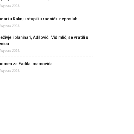
 Augusta 2026.
dari u Kaknju stupili u radnički neposluh
 Augusta 2026.
eživjeli planinari, Adilović i Vidimlić, se vratili u
enicu
 Augusta 2026.
pomen za Fadila Imamovića
 Augusta 2026.