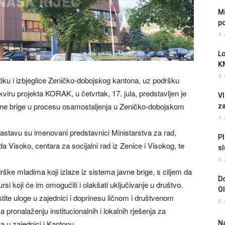
Mi
po
4.
L
K
4.
litiku i izbjeglice Zeničko-dobojskog kantona, uz podršku
viru projekta KORAK, u četvrtak, 17. jula, predstavljen je
Vl
ne brige u procesu osamostaljenja u Zeničko-dobojskom
z
4.
sastavu su imenovani predstavnici Ministarstva za rad,
Pl
ada Visoko, centara za socijalni rad iz Zenice i Visokog, te
sl
4.
ške mladima koji izlaze iz sistema javne brige, s ciljem da
Do
si koji će im omogućiti i olakšati uključivanje u društvo.
O
ite uloge u zajednici i doprinesu ličnom i društvenom
4.
 pronalaženju institucionalnih i lokalnih rješenja za
a u zajednici i Kantonu.
Na