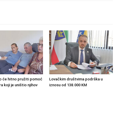
o će hitno pružiti pomoć
Lovačkim društvima podrška u
 koji je uništio njihov
iznosu od 138.000 KM