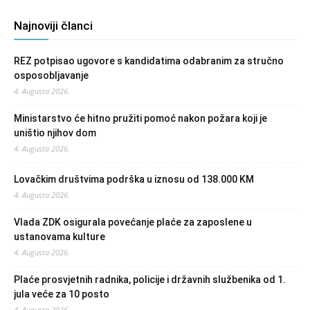
Najnoviji članci
REZ potpisao ugovore s kandidatima odabranim za stručno
osposobljavanje
4. Augusta 2026.
Ministarstvo će hitno pružiti pomoć nakon požara koji je
uništio njihov dom
4. Augusta 2026.
Lovačkim društvima podrška u iznosu od 138.000 KM
4. Augusta 2026.
Vlada ZDK osigurala povećanje plaće za zaposlene u
ustanovama kulture
4. Augusta 2026.
Plaće prosvjetnih radnika, policije i državnih službenika od 1.
jula veće za 10 posto
4. Augusta 2026.