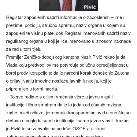
Registar zaposlenih sadrži informacije o zaposlenim – ime i
prezime, poziciju, stručnu spremu, naziv organa u kojem su
zaposleni te visinu plate, dok Registar imenovanih sadrži naziv
reguliranog organa u koji je lice imenovano s iznosom naknade
za rad u tom tijelu.
Premijer Zeničko-dobojskog kantona Nezir Pivić rekao je da
Vlada koju predvodi ovime potvrđuje odlučnu opredijeljenost u
borbi protiv korupcije te da je naredni korak donošenje Zakona
o prijavljivanju imovine nosilaca javnih funkcija, koji je
pripremljen u formi nacrta.
– To sve radimo s ciljem vraćanja vjere u javnu vlast i
institucije i lično smatram da je to jedan od glavnih razloga
zašto mladi odlaze, jer nemaju transparentan uvid u ono što se
dešava u pogledu samih institucija i same javne vlasti –kazao
je Pivić te se zahvalio na podršci OSCE-a u izradi
zakonodavnog okvira, kao i svim međunarodnim