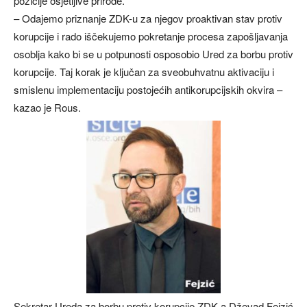
pozicije osjetljive prirode.
– Odajemo priznanje ZDK-u za njegov proaktivan stav protiv
korupcije i rado iščekujemo pokretanje procesa zapošljavanja
osoblja kako bi se u potpunosti osposobio Ured za borbu protiv
korupcije. Taj korak je ključan za sveobuhvatnu aktivaciju i
smislenu implementaciju postojećih antikorupcijskih okvira –
kazao je Rous.
Sekretar Ureda za borbu protiv korupcije ZDK-a Dževad Fejzić