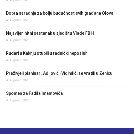
Dobra saradnja za bolju budućnost svih građana Olova
4. Augusta 2026.
Najavljen hitni sastanak u sjedištu Vlade FBiH
4. Augusta 2026.
Rudari u Kaknju stupili u radnički neposluh
4. Augusta 2026.
Preživjeli planinari, Adilović i Vidimlić, se vratili u Zenicu
4. Augusta 2026.
Spomen za Fadila Imamovića
4. Augusta 2026.