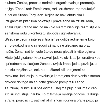
klubom Zenica, protekle sedmice organizovala je promociju
knjige “Žene i rad: Feminizam, rad i društvena reprodukcija”
autorice Susan Ferguson. Knjiga se bavi aktuelnim i
intrigantnim pitanjima položaja i prava žena na tržištu rada,
analizirajući razne načine na koje su feministkinje razmišljale o
ženskom radu u kontekstu slobode i ugnjetavanja.
„Knjiga je veoma interesantna jer se dotiče jedne teme kojoj
smo svakodnevno svjedoci ali na to ne gledamo na pravi
način. Žena i rad je nešto što se mora gledati iz više uglova.
Historijski gledano, kroz razvoj ljudske civilizacije i društva kao
i prirodnom evolucijom žene su uvijek imale jednu poziciju, u
smislu majčinstva, dok su muškarci bili usmjereni ka
ratovima. Industrijske revolucije i promjena društvenih sistema
dovode do toga da se neke granice pomjeraju i žene
zauzimaju funkciju u poslovima u kojima prije nisu imale kao
što su industrija, nauka. To iz temelja mijenja odnose. S druge
strane, pojedinci iz patrijarhalnih i ličnih odnosa brane poziciju