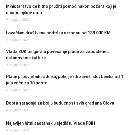
Ministarstvo će hitno pružiti pomoć nakon požara koji je
uništio njihov dom
4. Augusta 2026.
Lovačkim društvima podrška u iznosu od 138.000 KM
4. Augusta 2026.
Vlada ZDK osigurala povećanje plaće za zaposlene u
ustanovama kulture
4. Augusta 2026.
Plaće prosvjetnih radnika, policije i državnih službenika od 1.
jula veće za 10 posto
4. Augusta 2026.
Dobra saradnja za bolju budućnost svih građana Olova
4. Augusta 2026.
Najavljen hitni sastanak u sjedištu Vlade FBiH
4. Augusta 2026.