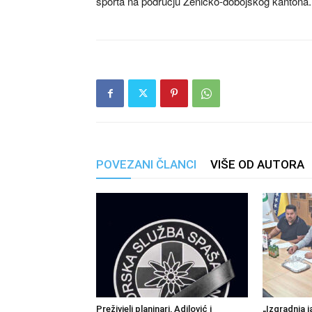
sporta na području Zeničko-dobojskog kantona.
POVEZANI ČLANCI
VIŠE OD AUTORA
Preživjeli planinari, Adilović i
„Izgradnja j