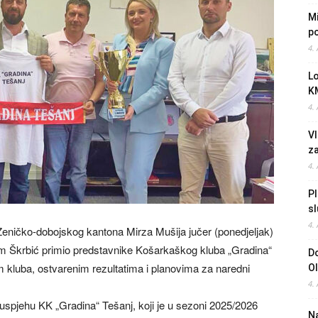
Mi
po
4.
L
K
4.
Vl
z
4.
Pl
sl
4.
 Zeničko-dobojskog kantona Mirza Mušija jučer (ponedjeljak)
 Škrbić primio predstavnike Košarkaškog kluba „Gradina“
Do
m kluba, ostvarenim rezultatima i planovima za naredni
O
4.
spjehu KK „Gradina“ Tešanj, koji je u sezoni 2025/2026
Na