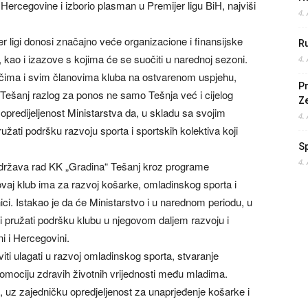
 Hercegovine i izborio plasman u Premijer ligu BiH, najviši
4.
er ligi donosi značajno veće organizacione i finansijske
Ru
 kao i izazove s kojima će se suočiti u narednoj sezoni.
4.
gračima i svim članovima kluba na ostvarenom uspjehu,
Pr
“ Tešanj razlog za ponos ne samo Tešnja već i cijelog
Z
predijeljenost Ministarstva da, u skladu sa svojim
4.
ati podršku razvoju sporta i sportskih kolektiva koji
S
4.
podržava rad KK „Gradina“ Tešanj kroz programe
 ovaj klub ima za razvoj košarke, omladinskog sporta i
nici. Istakao je da će Ministarstvo i u narednom periodu, u
 pružati podršku klubu u njegovom daljem razvoju i
 i Hercegovini.
iti ulagati u razvoj omladinskog sporta, stvaranje
promociju zdravih životnih vrijednosti među mladima.
, uz zajedničku opredjeljenost za unaprjeđenje košarke i