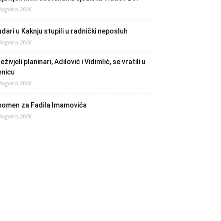
 Augusta 2026.
dari u Kaknju stupili u radnički neposluh
 Augusta 2026.
eživjeli planinari, Adilović i Vidimlić, se vratili u
enicu
 Augusta 2026.
pomen za Fadila Imamovića
 Augusta 2026.