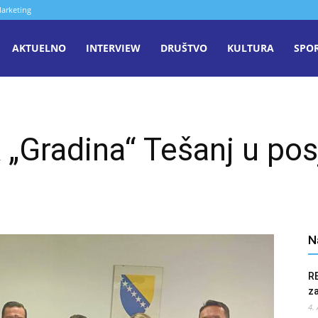
arketing
aša
AKTUELNO
INTERVIEW
DRUŠTVO
KULTURA
SPO
iječ
 „Gradina“ Tešanj u pos
enica
N
R
z
4.