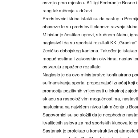
osvojio prvo mjesto u A1 ligi Federacije Bosne i
rang takmičenja u državi.
Predstavnici kluba istakli su da nastup u Premij
obaveze te su predstavili planove razvoja kluba,
Ministar je čestitao upravi, stručnom štabu, i
naglasivši da su sportski rezultati KK „Gradina
Zeničko-dobojskog kantona. Također je istakao o
mogućnostima i zakonskim okvirima, nastavi pruž
ostvaruju zapažene rezultate.
Naglasio je da ovo ministarstvo kontinuirano 
sufinansiranja sporta, prepoznajući značaj koji
promociju pozitivnih vrijednosti u lokalnoj zajed
skladu sa raspoloživim mogućnostima, nastaviti
nastupima na najvišem nivou takmičenja u Bosni
Sagovornici su se složili da je neophodno nastav
kvalitetnih uslova za rad sportskih klubova te 
Sastanak je protekao u konstruktivnoj atmosferi