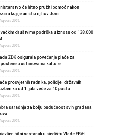
nistarstvo će hitno pružiti pomoć nakon
žara koji je uništio njihov dom
 Augusta 2026.
ovačkim društvima podrška u iznosu od 138.000
M
 Augusta 2026.
ada ZDK osigurala povećanje plaće za
aposlene u ustanovama kulture
 Augusta 2026.
aće prosvjetnih radnika, policije i državnih
užbenika od 1. jula veće za 10 posto
 Augusta 2026.
bra saradnja za bolju budućnost svih građana
lova
 Augusta 2026.
javljen hitni sastanak u sjedištu Vlade FBiH