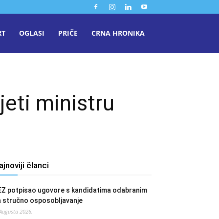
RT
OGLASI
PRIČE
CRNA HRONIKA
jeti ministru
ajnoviji članci
EZ potpisao ugovore s kandidatima odabranim
a stručno osposobljavanje
 Augusta 2026.