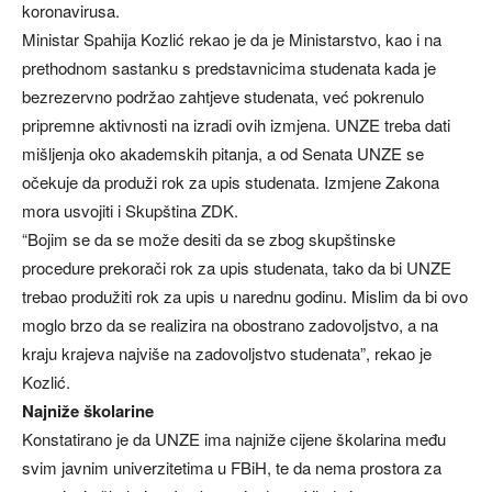
koronavirusa.
Ministar Spahija Kozlić rekao je da je Ministarstvo, kao i na
prethodnom sastanku s predstavnicima studenata kada je
bezrezervno podržao zahtjeve studenata, već pokrenulo
pripremne aktivnosti na izradi ovih izmjena. UNZE treba dati
mišljenja oko akademskih pitanja, a od Senata UNZE se
očekuje da produži rok za upis studenata. Izmjene Zakona
mora usvojiti i Skupština ZDK.
“Bojim se da se može desiti da se zbog skupštinske
procedure prekorači rok za upis studenata, tako da bi UNZE
trebao produžiti rok za upis u narednu godinu. Mislim da bi ovo
moglo brzo da se realizira na obostrano zadovoljstvo, a na
kraju krajeva najviše na zadovoljstvo studenata”, rekao je
Kozlić.
Najniže školarine
Konstatirano je da UNZE ima najniže cijene školarina među
svim javnim univerzitetima u FBiH, te da nema prostora za