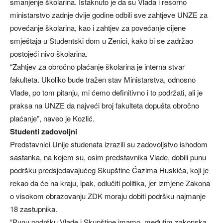
smanjenje školarina. Istaknuto je da su Vlada i resorno
ministarstvo zadnje dvije godine odbili sve zahtjeve UNZE za
povećanje školarina, kao i zahtjev za povećanje cijene
smještaja u Studentski dom u Zenici, kako bi se zadržao
postojeći nivo školarina.
“Zahtjev za obročno plaćanje školarina je interna stvar
fakulteta. Ukoliko bude tražen stav Ministarstva, odnosno
Vlade, po tom pitanju, mi ćemo definitivno i to podržati, ali je
praksa na UNZE da najveći broj fakulteta dopušta obročno
plaćanje”, naveo je Kozlić.
Studenti zadovoljni
Predstavnici Unije studenata izrazili su zadovoljstvo ishodom
sastanka, na kojem su, osim predstavnika Vlade, dobili punu
podršku predsjedavajućeg Skupštine Ćazima Huskića, koji je
rekao da će na kraju, ipak, odlučiti politika, jer izmjene Zakona
o visokom obrazovanju ZDK moraju dobiti podršku najmanje
18 zastupnika.
“Punu podršku Vlade i Skupštine imamo, međutim zakonska