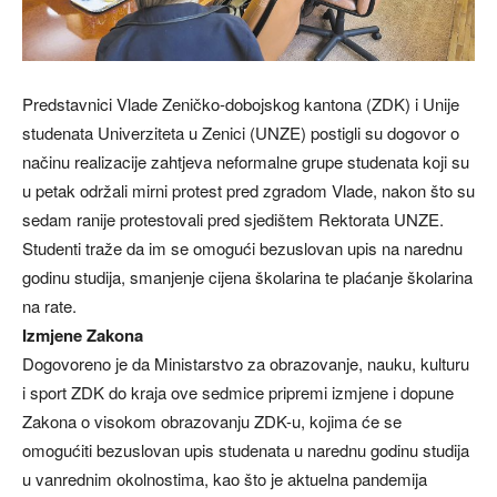
Predstavnici Vlade Zeničko-dobojskog kantona (ZDK) i Unije
studenata Univerziteta u Zenici (UNZE) postigli su dogovor o
načinu realizacije zahtjeva neformalne grupe studenata koji su
u petak održali mirni protest pred zgradom Vlade, nakon što su
sedam ranije protestovali pred sjedištem Rektorata UNZE.
Studenti traže da im se omogući bezuslovan upis na narednu
godinu studija, smanjenje cijena školarina te plaćanje školarina
na rate.
Izmjene Zakona
Dogovoreno je da Ministarstvo za obrazovanje, nauku, kulturu
i sport ZDK do kraja ove sedmice pripremi izmjene i dopune
Zakona o visokom obrazovanju ZDK-u, kojima će se
omogućiti bezuslovan upis studenata u narednu godinu studija
u vanrednim okolnostima, kao što je aktuelna pandemija