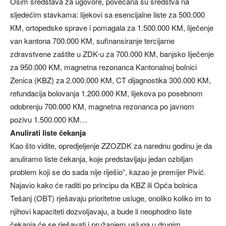
Osim sredstava za ugovore, povećana su sredstva na
sljedećim stavkama: lijekovi sa esencijalne liste za 500.000
KM, ortopedske sprave i pomagala za 1.500.000 KM, liječenje
van kantona 700.000 KM, sufinansiranje tercijarne
zdravstvene zaštite u ZDK-u za 700.000 KM, banjsko liječenje
za 950.000 KM, magnetna rezonanca Kantonalnoj bolnici
Zenica (KBZ) za 2.000.000 KM, CT dijagnostika 300.000 KM,
refundacija bolovanja 1.200.000 KM, lijekova po posebnom
odobrenju 700.000 KM, magnetna rezonanca po javnom
pozivu 1.500.000 KM…
Anulirati liste čekanja
Kao što vidite, opredjeljenje ZZOZDK za narednu godinu je da
anuliramo liste čekanja, koje predstavljaju jedan ozbiljan
problem koji se do sada nije riješio”, kazao je premijer Pivić.
Najavio kako će raditi po principu da KBZ ili Opća bolnica
Tešanj (OBT) rješavaju prioritetne usluge, onoliko koliko im to
njihovi kapaciteti dozvoljavaju, a bude li neophodno liste
čekanja će se rješavati i pružanjem usluga u drugim