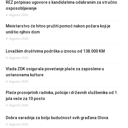
REZ potpisao ugovore s kandidatima odabranim za stručno
osposobljavanje
4. Augusta 2026.
Ministarstvo će hitno pružiti pomoć nakon požara koji je
uništio njihov dom
4. Augusta 2026.
Lovačkim društvima podrška u iznosu od 138.000 KM
4. Augusta 2026.
Vlada ZDK osigurala povećanje plaće za zaposlene u
ustanovama kulture
4. Augusta 2026.
Plaće prosvjetnih radnika, policije i državnih službenika od 1.
jula veće za 10 posto
4. Augusta 2026.
Dobra saradnja za bolju budućnost svih građana Olova
4. Augusta 2026.