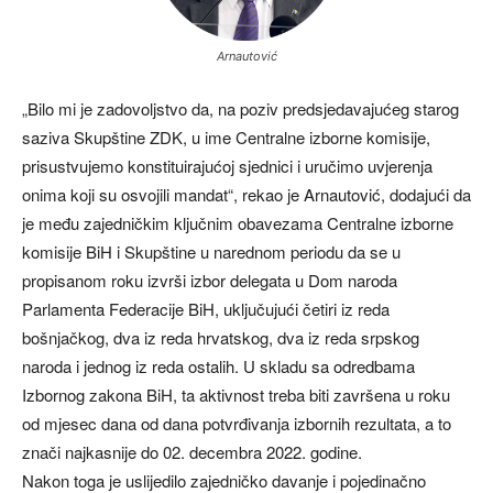
Arnautović
„Bilo mi je zadovoljstvo da, na poziv predsjedavajućeg starog
saziva Skupštine ZDK, u ime Centralne izborne komisije,
prisustvujemo konstituirajućoj sjednici i uručimo uvjerenja
onima koji su osvojili mandat“, rekao je Arnautović, dodajući da
je među zajedničkim ključnim obavezama Centralne izborne
komisije BiH i Skupštine u narednom periodu da se u
propisanom roku izvrši izbor delegata u Dom naroda
Parlamenta Federacije BiH, uključujući četiri iz reda
bošnjačkog, dva iz reda hrvatskog, dva iz reda srpskog
naroda i jednog iz reda ostalih. U skladu sa odredbama
Izbornog zakona BiH, ta aktivnost treba biti završena u roku
od mjesec dana od dana potvrđivanja izbornih rezultata, a to
znači najkasnije do 02. decembra 2022. godine.
Nakon toga je uslijedilo zajedničko davanje i pojedinačno