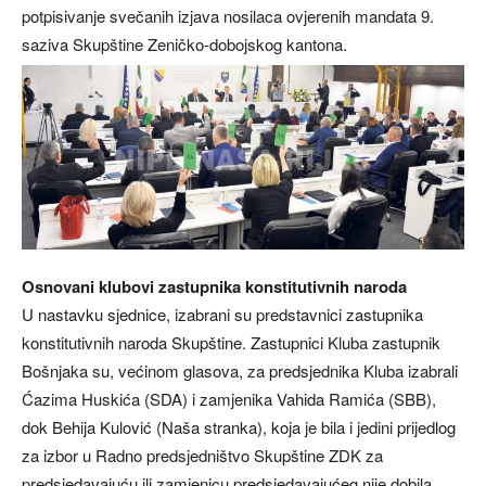
potpisivanje svečanih izjava nosilaca ovjerenih mandata 9.
saziva Skupštine Zeničko-dobojskog kantona.
Osnovani klubovi zastupnika konstitutivnih naroda
U nastavku sjednice, izabrani su predstavnici zastupnika
konstitutivnih naroda Skupštine. Zastupnici Kluba zastupnik
Bošnjaka su, većinom glasova, za predsjednika Kluba izabrali
Ćazima Huskića (SDA) i zamjenika Vahida Ramića (SBB),
dok Behija Kulović (Naša stranka), koja je bila i jedini prijedlog
za izbor u Radno predsjedništvo Skupštine ZDK za
predsjedavajuću ili zamjenicu predsjedavajućeg nije dobila