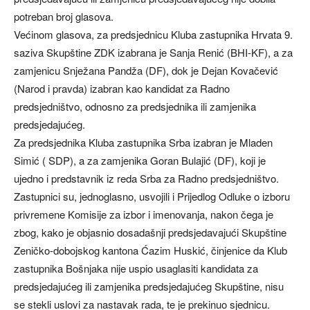
potreban broj glasova.
Većinom glasova, za predsjednicu Kluba zastupnika Hrvata 9.
saziva Skupštine ZDK izabrana je Sanja Renić (BHI-KF), a za
zamjenicu Snježana Pandža (DF), dok je Dejan Kovačević
(Narod i pravda) izabran kao kandidat za Radno
predsjedništvo, odnosno za predsjednika ili zamjenika
predsjedajućeg.
Za predsjednika Kluba zastupnika Srba izabran je Mladen
Simić ( SDP), a za zamjenika Goran Bulajić (DF), koji je
ujedno i predstavnik iz reda Srba za Radno predsjedništvo.
Zastupnici su, jednoglasno, usvojili i Prijedlog Odluke o izboru
privremene Komisije za izbor i imenovanja, nakon čega je
zbog, kako je objasnio dosadašnji predsjedavajući Skupštine
Zeničko-dobojskog kantona Ćazim Huskić, činjenice da Klub
zastupnika Bošnjaka nije uspio usaglasiti kandidata za
predsjedajućeg ili zamjenika predsjedajućeg Skupštine, nisu
se stekli uslovi za nastavak rada, te je prekinuo sjednicu.