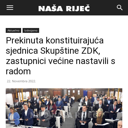
Naša
Aktuelno
Izdvojeno
riječ
Prekinuta konstituirajuća
sjednica Skupštine ZDK,
Zenica
zastupnici većine nastavili s
radom
22. Novembra 2022.