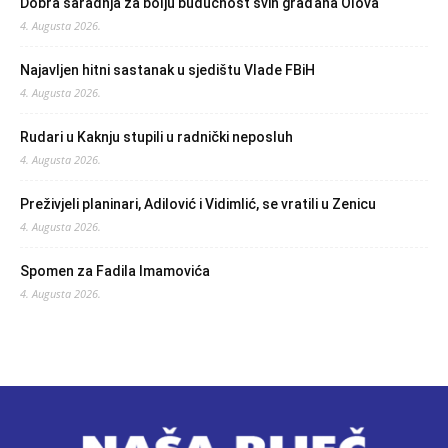
Dobra saradnja za bolju budućnost svih građana Olova
4. Augusta 2026.
Najavljen hitni sastanak u sjedištu Vlade FBiH
4. Augusta 2026.
Rudari u Kaknju stupili u radnički neposluh
4. Augusta 2026.
Preživjeli planinari, Adilović i Vidimlić, se vratili u Zenicu
4. Augusta 2026.
Spomen za Fadila Imamovića
4. Augusta 2026.