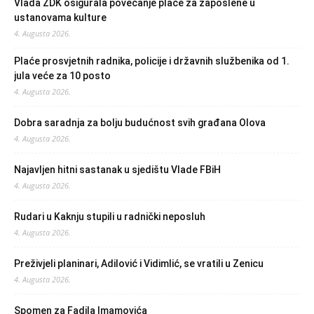
Vlada ZDK osigurala povećanje plaće za zaposlene u
ustanovama kulture
4. Augusta 2026.
Plaće prosvjetnih radnika, policije i državnih službenika od 1.
jula veće za 10 posto
4. Augusta 2026.
Dobra saradnja za bolju budućnost svih građana Olova
4. Augusta 2026.
Najavljen hitni sastanak u sjedištu Vlade FBiH
4. Augusta 2026.
Rudari u Kaknju stupili u radnički neposluh
4. Augusta 2026.
Preživjeli planinari, Adilović i Vidimlić, se vratili u Zenicu
4. Augusta 2026.
Spomen za Fadila Imamovića