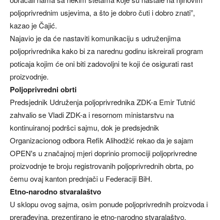
poljoprivrednim usjevima, a što je dobro čuti i dobro znati”,
kazao je Čajić.
Najavio je da će nastaviti komunikaciju s udruženjima
poljoprivrednika kako bi za narednu godinu iskreirali program
poticaja kojim će oni biti zadovoljni te koji će osigurati rast
proizvodnje.
Poljoprivredni obrti
Predsjednik Udruženja poljoprivrednika ZDK-a Emir Tutnić
zahvalio se Vladi ZDK-a i resornom ministarstvu na
kontinuiranoj podršci sajmu, dok je predsjednik
Organizacionog odbora Refik Alihodžić rekao da je sajam
OPEN's u značajnoj mjeri doprinio promociji poljoprivredne
proizvodnje te broju registrovanih poljoprivrednih obrta, po
čemu ovaj kanton prednjači u Federaciji BiH.
Etno-narodno stvaralaštvo
U sklopu ovog sajma, osim ponude poljoprivrednih proizvoda i
prerađevina, prezentirano je etno-narodno stvaralaštvo.