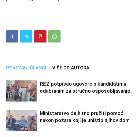
POVEZANI ČLANCI
VIŠE OD AUTORA
REZ potpisao ugovore s kandidatima
odabranim za stručno osposobljavanje
Ministarstvo će hitno pružiti pomoć
nakon požara koji je uništio njihov dom