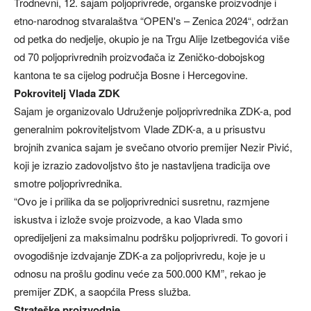
Trodnevni, 12. sajam poljoprivrede, organske proizvodnje i
etno-narodnog stvaralaštva “OPEN's – Zenica 2024“, održan
od petka do nedjelje, okupio je na Trgu Alije Izetbegovića više
od 70 poljoprivrednih proizvođača iz Zeničko-dobojskog
kantona te sa cijelog područja Bosne i Hercegovine.
Pokrovitelj Vlada ZDK
Sajam je organizovalo Udruženje poljoprivrednika ZDK-a, pod
generalnim pokroviteljstvom Vlade ZDK-a, a u prisustvu
brojnih zvanica sajam je svečano otvorio premijer Nezir Pivić,
koji je izrazio zadovoljstvo što je nastavljena tradicija ove
smotre poljoprivrednika.
“Ovo je i prilika da se poljoprivrednici susretnu, razmjene
iskustva i izlože svoje proizvode, a kao Vlada smo
opredijeljeni za maksimalnu podršku poljoprivredi. To govori i
ovogodišnje izdvajanje ZDK-a za poljoprivredu, koje je u
odnosu na prošlu godinu veće za 500.000 KM”, rekao je
premijer ZDK, a saopćila Press služba.
Strateške proizvodnje