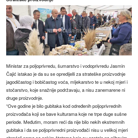
Ministar za poljoprivredu, šumarstvo i vodoprivredu Jasmin
Čajić istakao je da su se opredijelli za strateške proizvodnje
jagodičastog i bobičastog voća, mljekarstvo te u nekoj mjeri i
stočarstvo, koje snažnije podržavaju, a nisu zanemarene ni
druge proizvodnje.
“Ove godine je bilo gubitaka kod određenih poljoprivrednih
proizvođača koji se bave kulturama koje ne trpe duge sušne
periode. Međutim, moram reći da nije bilo nekih ekstremnih
gubitaka i da se poljoprivredni proizvođači nisu u velikoj mjeri
obraćali nama sa nekim štetama koje su nastale na njihovim