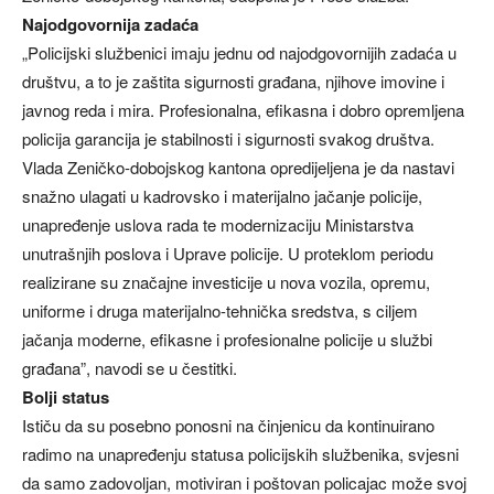
Najodgovornija zadaća
„Policijski službenici imaju jednu od najodgovornijih zadaća u
društvu, a to je zaštita sigurnosti građana, njihove imovine i
javnog reda i mira. Profesionalna, efikasna i dobro opremljena
policija garancija je stabilnosti i sigurnosti svakog društva.
Vlada Zeničko-dobojskog kantona opredijeljena je da nastavi
snažno ulagati u kadrovsko i materijalno jačanje policije,
unapređenje uslova rada te modernizaciju Ministarstva
unutrašnjih poslova i Uprave policije. U proteklom periodu
realizirane su značajne investicije u nova vozila, opremu,
uniforme i druga materijalno-tehnička sredstva, s ciljem
jačanja moderne, efikasne i profesionalne policije u službi
građana”, navodi se u čestitki.
Bolji status
Ističu da su posebno ponosni na činjenicu da kontinuirano
radimo na unapređenju statusa policijskih službenika, svjesni
da samo zadovoljan, motiviran i poštovan policajac može svoj