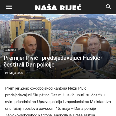
Naša
riječ
Aktuelno
Zenica
Premijer Pivić i predsjedavajući Huskić
čestitali Dan policije
19. Maja 2026.
Premijer Zeničko-dobojskog kantona Nezir Pivić i
predsjedavajući Skupštine Ćazim Huskić uputili su čestitku
svim pripadnicima Uprave policije i zaposlenicima Ministarstva
unutrašnjih poslova povodom 15. maja – Dana policije
Zeničko-dobojskog kantona, saopćila je Press služba.