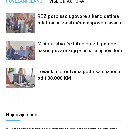
POVEZANI ČLANCI
VIŠE OD AUTORA
REZ potpisao ugovore s kandidatima
odabranim za stručno osposobljavanje
Ministarstvo će hitno pružiti pomoć
nakon požara koji je uništio njihov dom
Lovačkim društvima podrška u iznosu
od 138.000 KM
Najnoviji članci