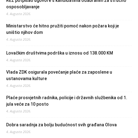
REZ potpisao ugovore s kandidatima odabranim za stručno
osposobljavanje
4. Augusta 2026.
Ministarstvo će hitno pružiti pomoć nakon požara koji je
uništio njihov dom
4. Augusta 2026.
Lovačkim društvima podrška u iznosu od 138.000 KM
4. Augusta 2026.
Vlada ZDK osigurala povećanje plaće za zaposlene u
ustanovama kulture
4. Augusta 2026.
Plaće prosvjetnih radnika, policije i državnih službenika od 1.
jula veće za 10 posto
4. Augusta 2026.
Dobra saradnja za bolju budućnost svih građana Olova
4. Augusta 2026.