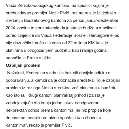
Vlada Zeničko-dobojskog kantona, na sjednici kojom je
predsjedavao premijer Nezir Pivić, razmatrala je Izvještaj o
izvršenju Budžeta ovog kantona za period januar-septembar
2024. godine te konstatovala da je stanje budžeta stabilno i
pored činjenice da Vlada Federacije Bosne i Hercegovine još
nije doznačila tranšu u iznosu od 32 miliona KM koja je
planirana u ovogodišnjem budžetu, kao i ranijih godina,
saopćila je Press služba.
Ozbiljan problem
“Nažalost, Federalna vlada nije čak niti donijela odluku o
odobravanju, a kamoli da je doznačila sredstva. To je ozbiljan
problem iz razloga što su sredstva već planirana u budžetu,
kao što su i drugi kantoni planirali taj prihod i zaista je
zabrinjavajuće što imaju jedan takav neodgovoran i
nekorektan odnos prema kantonima, jer niz propisa koje
donose na federalnom nivou spuštaju kao obavezu
kantonima”, rekao je premijer Pivić.