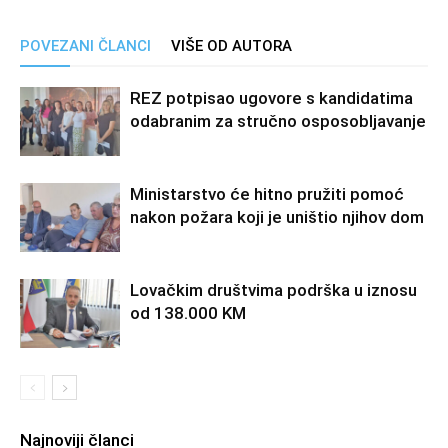
POVEZANI ČLANCI
VIŠE OD AUTORA
REZ potpisao ugovore s kandidatima
odabranim za stručno osposobljavanje
Ministarstvo će hitno pružiti pomoć
nakon požara koji je uništio njihov dom
Lovačkim društvima podrška u iznosu
od 138.000 KM
Najnoviji članci