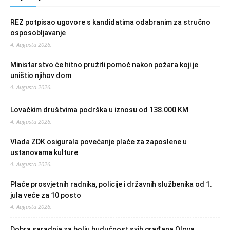
REZ potpisao ugovore s kandidatima odabranim za stručno
osposobljavanje
4. Augusta 2026.
Ministarstvo će hitno pružiti pomoć nakon požara koji je
uništio njihov dom
4. Augusta 2026.
Lovačkim društvima podrška u iznosu od 138.000 KM
4. Augusta 2026.
Vlada ZDK osigurala povećanje plaće za zaposlene u
ustanovama kulture
4. Augusta 2026.
Plaće prosvjetnih radnika, policije i državnih službenika od 1.
jula veće za 10 posto
4. Augusta 2026.
Dobra saradnja za bolju budućnost svih građana Olova