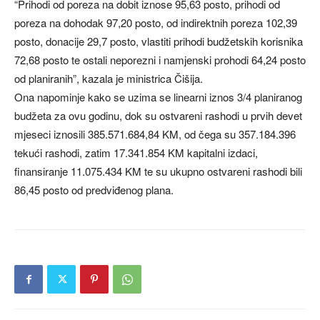
“Prihodi od poreza na dobit iznose 95,63 posto, prihodi od
poreza na dohodak 97,20 posto, od indirektnih poreza 102,39
posto, donacije 29,7 posto, vlastiti prihodi budžetskih korisnika
72,68 posto te ostali neporezni i namjenski prohodi 64,24 posto
od planiranih”, kazala je ministrica Čišija.
Ona napominje kako se uzima se linearni iznos 3/4 planiranog
budžeta za ovu godinu, dok su ostvareni rashodi u prvih devet
mjeseci iznosili 385.571.684,84 KM, od čega su 357.184.396
tekući rashodi, zatim 17.341.854 KM kapitalni izdaci,
finansiranje 11.075.434 KM te su ukupno ostvareni rashodi bili
86,45 posto od predviđenog plana.