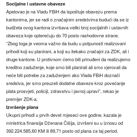
Socijalne i ustavne obaveze
Apelovao je na Vladu FBiH da ispoštuje obavezu prema
kantonima, jer se radi o značajnim sredstvima budući da se iz
budžeta ovog kantona izvršava veliki broj socijalnih i ustavnih
obaveza koje opterećuju do 70 posto rashodovne strane.
“Zbog toga je veoma važno da budu u potpunosti realizovani
prihodi koji su planirani, a koji su itekako značajni za ZDK, ali i
druge kantone. U protivnom ćemo biti prinuđeni da realizujemo
kreditno zaduženje, koje smo bili planirali ali smo vjerovali da
neće biti potrebe za zaduženjem ako Vlada FBiH doznači
sredstva, jer smo preuzeli dodatne obaveze kroz povećanje
plata prosvjeti, policiji, zdravstvu i javnoj upravi”, rekao je
premijer ZDK-a.
Izvršenje plana
Ukupni prihodi u prvih devet mjeseci ove godine, kazala je
ministrica finansija Dženana Čišija, izvršeni su u iznosu od
392.224.585,60 KM ili 89,71 posto od plana za taj period.