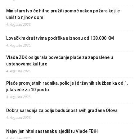
Ministarstvo će hitno pružiti pomoć nakon požara koji je
uništio njihov dom
4. Augusta 2026.
Lovačkim društvima podrška u iznosu od 138.000 KM
4. Augusta 2026.
Vlada ZDK osigurala povećanje plaće za zaposlene u
ustanovama kulture
4. Augusta 2026.
Plaće prosvjetnih radnika, policije i državnih službenika od 1.
jula veće za 10 posto
4. Augusta 2026.
Dobra saradnja za bolju budućnost svih građana Olova
4. Augusta 2026.
Najavljen hitni sastanak u sjedištu Vlade FBiH
4. Augusta 2026.