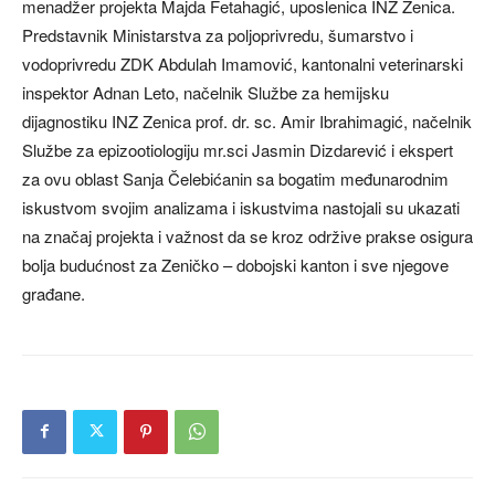
menadžer projekta Majda Fetahagić, uposlenica INZ Zenica.
Predstavnik Ministarstva za poljoprivredu, šumarstvo i
vodoprivredu ZDK Abdulah Imamović, kantonalni veterinarski
inspektor Adnan Leto, načelnik Službe za hemijsku
dijagnostiku INZ Zenica prof. dr. sc. Amir Ibrahimagić, načelnik
Službe za epizootiologiju mr.sci Jasmin Dizdarević i ekspert
za ovu oblast Sanja Čelebićanin sa bogatim međunarodnim
iskustvom svojim analizama i iskustvima nastojali su ukazati
na značaj projekta i važnost da se kroz održive prakse osigura
bolja budućnost za Zeničko – dobojski kanton i sve njegove
građane.