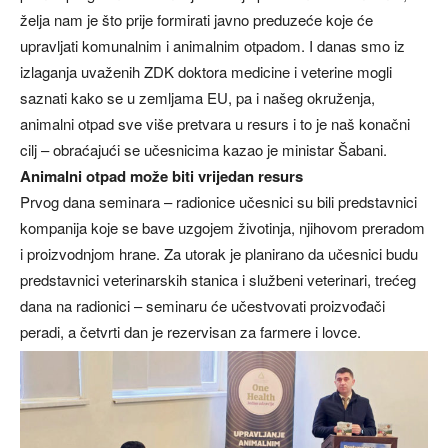
želja nam je što prije formirati javno preduzeće koje će
upravljati komunalnim i animalnim otpadom. I danas smo iz
izlaganja uvaženih ZDK doktora medicine i veterine mogli
saznati kako se u zemljama EU, pa i našeg okruženja,
animalni otpad sve više pretvara u resurs i to je naš konačni
cilj – obraćajući se učesnicima kazao je ministar Šabani.
Animalni otpad može biti vrijedan resurs
Prvog dana seminara – radionice učesnici su bili predstavnici
kompanija koje se bave uzgojem životinja, njihovom preradom
i proizvodnjom hrane. Za utorak je planirano da učesnici budu
predstavnici veterinarskih stanica i službeni veterinari, trećeg
dana na radionici – seminaru će učestvovati proizvođači
peradi, a četvrti dan je rezervisan za farmere i lovce.