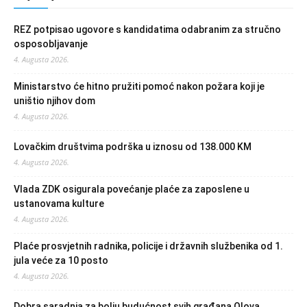
REZ potpisao ugovore s kandidatima odabranim za stručno
osposobljavanje
4. Augusta 2026.
Ministarstvo će hitno pružiti pomoć nakon požara koji je
uništio njihov dom
4. Augusta 2026.
Lovačkim društvima podrška u iznosu od 138.000 KM
4. Augusta 2026.
Vlada ZDK osigurala povećanje plaće za zaposlene u
ustanovama kulture
4. Augusta 2026.
Plaće prosvjetnih radnika, policije i državnih službenika od 1.
jula veće za 10 posto
4. Augusta 2026.
Dobra saradnja za bolju budućnost svih građana Olova