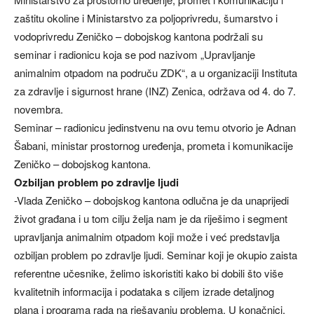
zaštitu okoline i Ministarstvo za poljoprivredu, šumarstvo i
vodoprivredu Zeničko – dobojskog kantona podržali su
seminar i radionicu koja se pod nazivom „Upravljanje
animalnim otpadom na područu ZDK“, a u organizaciji Instituta
za zdravlje i sigurnost hrane (INZ) Zenica, održava od 4. do 7.
novembra.
Seminar – radionicu jedinstvenu na ovu temu otvorio je Adnan
Šabani, ministar prostornog uređenja, prometa i komunikacije
Zeničko – dobojskog kantona.
Ozbiljan problem po zdravlje ljudi
-Vlada Zeničko – dobojskog kantona odlučna je da unaprijedi
život građana i u tom cilju želja nam je da riješimo i segment
upravljanja animalnim otpadom koji može i već predstavlja
ozbiljan problem po zdravlje ljudi. Seminar koji je okupio zaista
referentne učesnike, želimo iskoristiti kako bi dobili što više
kvalitetnih informacija i podataka s ciljem izrade detaljnog
plana i programa rada na rješavanju problema. U konačnici,