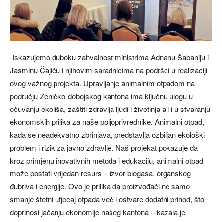
-Iskazujemo duboku zahvalnost ministrima Adnanu Šabaniju i
Jasminu Čajiću i njihovim saradnicima na podršci u realizaciji
ovog važnog projekta. Upravljanje animalnim otpadom na
području Zeničko-dobojskog kantona ima ključnu ulogu u
očuvanju okoliša, zaštiti zdravlja ljudi i životinja ali i u stvaranju
ekonomskih prilika za naše poljoprivrednike. Animalni otpad,
kada se neadekvatno zbrinjava, predstavlja ozbiljan ekološki
problem i rizik za javno zdravlje. Naš projekat pokazuje da
kroz primjenu inovativnih metoda i edukaciju, animalni otpad
može postati vrijedan resurs – izvor biogasa, organskog
đubriva i energije. Ovo je prilika da proizvođači ne samo
smanje štetni utjecaj otpada već i ostvare dodatni prihod, što
doprinosi jačanju ekonomije našeg kantona – kazala je