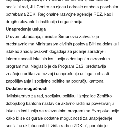
socijalni rad, JU Centra za djecu i odrasle osobe s posebnim
potrebama ZDK, Regionalne razvojne agencije REZ, kao i
drugih relevantnih institucija i organizacija.
Unapređenje usluga
U svom obraćanju, ministar Šimunović zahvalio je
predstavnicima Ministarstva civilnih poslova BiH na dolasku i
istakao značaj ovakvih događaja za jačanje saradnje i
informisanosti lokalnih institucija o dostupnim evropskim
programima. Naglasio je da Program EaSI predstavlja
značajnu priliku za razvoj i unapređenje usluga u oblasti
zapošljavanja i socijalne politike na području kantona.
Dodatne mogućnosti
“Ministarstvo za rad, socijalnu politiku i izbjeglice Zeničko-
dobojskog kantona nastaviće aktivno raditi na povezivanju
lokalnih institucija sa relevantnim programima Evropske unije
kako bi se osigurale dodatne mogućnosti za unaprjeđenje
socijalne uključenosti i tržišta rada u ZDK-u“, poručio je