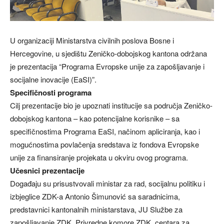
U organizaciji Ministarstva civilnih poslova Bosne i
Hercegovine, u sjedištu Zeničko-dobojskog kantona održana
je prezentacija “Programa Evropske unije za zapošljavanje i
socijalne inovacije (EaSI)”.
Specifičnosti programa
Cilj prezentacije bio je upoznati institucije sa područja Zeničko-
dobojskog kantona – kao potencijalne korisnike – sa
specifičnostima Programa EaSI, načinom apliciranja, kao i
mogućnostima povlačenja sredstava iz fondova Evropske
unije za finansiranje projekata u okviru ovog programa.
Učesnici prezentacije
Događaju su prisustvovali ministar za rad, socijalnu politiku i
izbjeglice ZDK-a Antonio Šimunović sa saradnicima,
predstavnici kantonalnih ministarstava, JU Službe za
zapošljavanje ZDK, Privredne komore ZDK, centara za