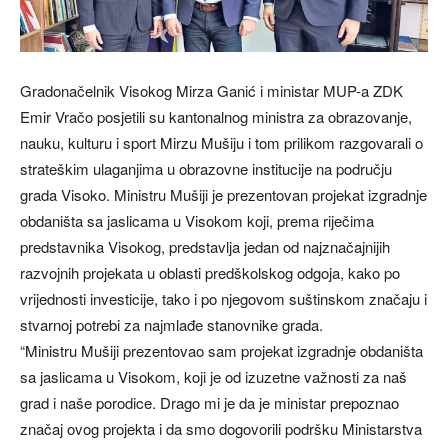
Gradonačelnik Visokog Mirza Ganić i ministar MUP-a ZDK
Emir Vračo posjetili su kantonalnog ministra za obrazovanje,
nauku, kulturu i sport Mirzu Mušiju i tom prilikom razgovarali o
strateškim ulaganjima u obrazovne institucije na području
grada Visoko. Ministru Mušiji je prezentovan projekat izgradnje
obdaništa sa jaslicama u Visokom koji, prema riječima
predstavnika Visokog, predstavlja jedan od najznačajnijih
razvojnih projekata u oblasti predškolskog odgoja, kako po
vrijednosti investicije, tako i po njegovom suštinskom značaju i
stvarnoj potrebi za najmlađe stanovnike grada.
“Ministru Mušiji prezentovao sam projekat izgradnje obdaništa
sa jaslicama u Visokom, koji je od izuzetne važnosti za naš
grad i naše porodice. Drago mi je da je ministar prepoznao
značaj ovog projekta i da smo dogovorili podršku Ministarstva