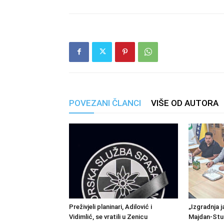
POVEZANI ČLANCI
VIŠE OD AUTORA
Preživjeli planinari, Adilović i
„Izgradnja j
Vidimlić, se vratili u Zenicu
Majdan-Stu