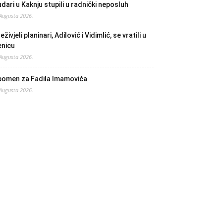
dari u Kaknju stupili u radnički neposluh
 Augusta 2026.
eživjeli planinari, Adilović i Vidimlić, se vratili u
enicu
 Augusta 2026.
pomen za Fadila Imamovića
 Augusta 2026.