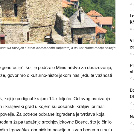
4.
L
K
4.
Vl
z
 Vranduka razvijen sistem obrambenih objekata, a unutar zidina manje naselje
4.
Pl
generacije”, koji je podržalo Ministarstvo za obrazovanje,
sl
aže, govorimo o kulturno-historijskom naslijeđu te važnosti
4.
Do
O
, koji je podignut krajem 14. stoljeća. Od svog osnivanja
4.
 i kraljevski grad u kojem su bosanski kraljevi primali
i povelje. Za potrebe odbrane izgrađena je tvrđava koja
Na
 sedam župa tadašnje srednjovjekovne Bosne, što je činilo
4.
većim trgovačko–obrtničkim naseljem izvan bedema u selu