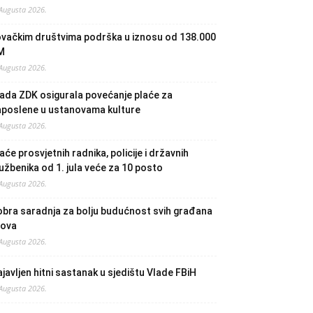
 Augusta 2026.
ovačkim društvima podrška u iznosu od 138.000
M
 Augusta 2026.
ada ZDK osigurala povećanje plaće za
aposlene u ustanovama kulture
 Augusta 2026.
aće prosvjetnih radnika, policije i državnih
užbenika od 1. jula veće za 10 posto
 Augusta 2026.
bra saradnja za bolju budućnost svih građana
lova
 Augusta 2026.
javljen hitni sastanak u sjedištu Vlade FBiH
 Augusta 2026.