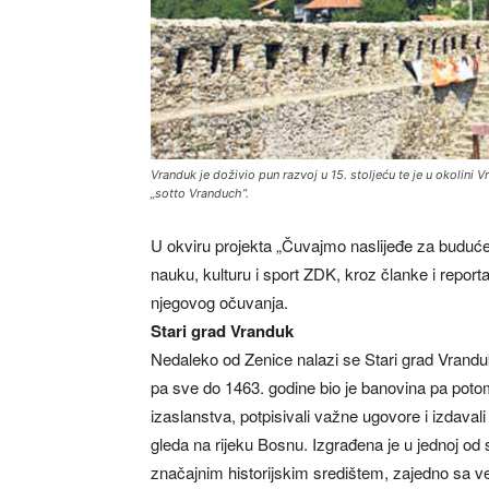
Vranduk je doživio pun razvoj u 15. stoljeću te je u okolini
„sotto Vranduch”.
U okviru projekta „Čuvajmo naslijeđe za buduće 
nauku, kulturu i sport ZDK, kroz članke i report
njegovog očuvanja.
Stari grad Vranduk
Nedaleko od Zenice nalazi se Stari grad Vranduk
pa sve do 1463. godine bio je banovina pa potom
izaslanstva, potpisivali važne ugovore i izdaval
gleda na rijeku Bosnu. Izgrađena je u jednoj od
značajnim historijskim središtem, zajedno sa 