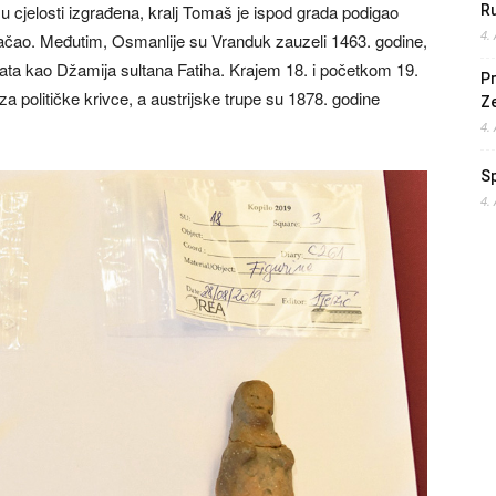
u cjelosti izgrađena, kralj Tomaš je ispod grada podigao
Ru
4.
jačao. Međutim, Osmanlije su Vranduk zauzeli 1463. godine,
nata kao Džamija sultana Fatiha. Krajem 18. i početkom 19.
Pr
za političke krivce, a austrijske trupe su 1878. godine
Z
4.
S
4.