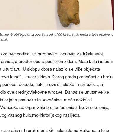
 Bosne. Groblje pokriva površinu od 1.700 kvadratnih metara te je otkriveno
nosti.
 sve ove godine, uz prepravke i obnove, zadržala svoj
la viša, a prostor obora podijeljen zidom. Mala kula i istočni
 u tvrđavu. U sklopu obora nalazilo se više objekata
dareve kuće“. Unutar zidova Starog grada pronađeni su brojni
g perioda: posude, nakit, novčići, alatke, mamuze…, a
iv dio ove srednjovjekovne tvrđave. Danas se unutar velike
historijske postavke te kovačnice, može doživjeti
Vranduku se organizuju brojne radionice, likovne kolonije,
ovog važnog kulturno-historijskog naslijeđa.
najznačajnijih prahistorijskih nalazišta na Balkanu, a to je