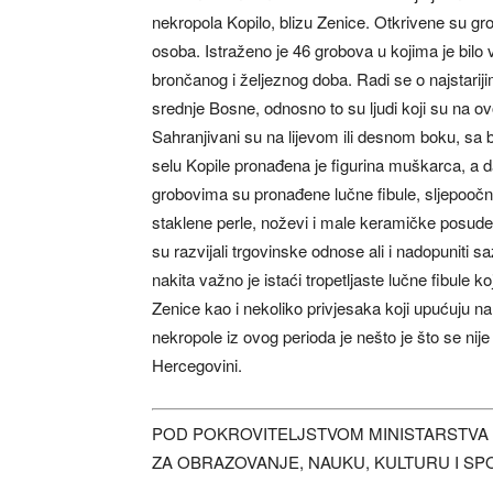
nekropola Kopilo, blizu Zenice. Otkrivene su g
osoba. Istraženo je 46 grobova u kojima je bilo 
brončanog i željeznog doba. Radi se o najstari
srednje Bosne, odnosno to su ljudi koji su na ov
Sahranjivani su na lijevom ili desnom boku, sa
selu Kopile pronađena je figurina muškarca, a d
grobovima su pronađene lučne fibule, sljepoočni
staklene perle, noževi i male keramičke posude
su razvijali trgovinske odnose ali i nadopuniti s
nakita važno je istaći tropetljaste lučne fibule 
Zenice kao i nekoliko privjesaka koji upućuju
nekropole iz ovog perioda je nešto je što se nije
Hercegovini.
POD POKROVITELJSTVOM MINISTARSTVA
ZA OBRAZOVANJE, NAUKU, KULTURU I SP