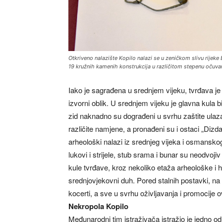
Otkriveno nalazište Kopilo nalazi se u zeničkom slivu rijeke
19 kružnih kamenih konstrukcija u različitom stepenu očuva
Iako je sagrađena u srednjem vijeku, tvrđava je
izvorni oblik. U srednjem vijeku je glavna kula bi
zid naknadno su dograđeni u svrhu zaštite ulaza
različite namjene, a pronađeni su i ostaci „Diz
arheološki nalazi iz srednjeg vijeka i osmansko
lukovi i strijele, stub srama i bunar su neodvoj
kule tvrđave, kroz nekoliko etaža arheološke i 
srednjovjekovni duh. Pored stalnih postavki, na 
kocerti, a sve u svrhu oživljavanja i promocije 
Nekropola Kopilo
Međunarodni tim istraživača istražio je jedno od 