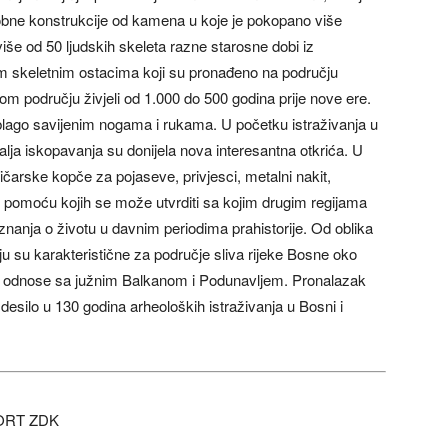
robne konstrukcije od kamena u koje je pokopano više
više od 50 ljudskih skeleta razne starosne dobi iz
jim skeletnim ostacima koji su pronađeno na području
om području živjeli od 1.000 do 500 godina prije nove ere.
 blago savijenim nogama i rukama. U početku istraživanja u
alja iskopavanja su donijela nova interesantna otkrića. U
čarske kopče za pojaseve, privjesci, metalni nakit,
 pomoću kojih se može utvrditi sa kojim drugim regijama
aznanja o životu u davnim periodima prahistorije. Od oblika
koju su karakteristične za područje sliva rijeke Bosne oko
 na odnose sa južnim Balkanom i Podunavljem. Pronalazak
 desilo u 130 godina arheoloških istraživanja u Bosni i
ORT ZDK