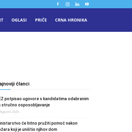
RT
OGLASI
PRIČE
CRNA HRONIKA
ajnoviji članci
EZ potpisao ugovore s kandidatima odabranim
a stručno osposobljavanje
 Augusta 2026.
nistarstvo će hitno pružiti pomoć nakon
žara koji je uništio njihov dom