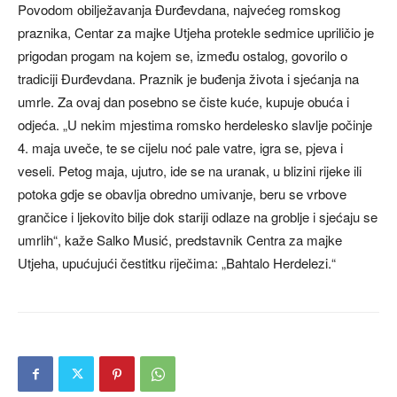
Povodom obilježavanja Đurđevdana, najvećeg romskog
praznika, Centar za majke Utjeha protekle sedmice upriličio je
prigodan progam na kojem se, između ostalog, govorilo o
tradiciji Đurđevdana. Praznik je buđenja života i sjećanja na
umrle. Za ovaj dan posebno se čiste kuće, kupuje obuća i
odjeća. „U nekim mjestima romsko herdelesko slavlje počinje
4. maja uveče, te se cijelu noć pale vatre, igra se, pjeva i
veseli. Petog maja, ujutro, ide se na uranak, u blizini rijeke ili
potoka gdje se obavlja obredno umivanje, beru se vrbove
grančice i ljekovito bilje dok stariji odlaze na groblje i sjećaju se
umrlih“, kaže Salko Musić, predstavnik Centra za majke
Utjeha, upućujući čestitku riječima: „Bahtalo Herdelezi.“