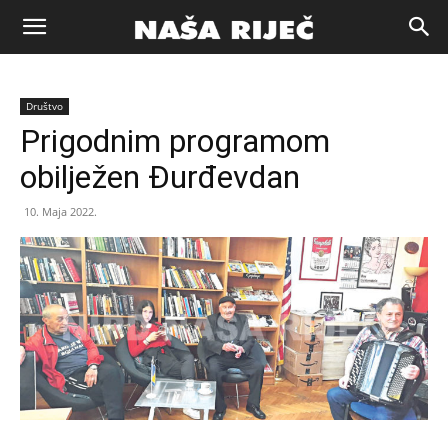
Naša
Društvo
riječ
Prigodnim programom
obilježen Đurđevdan
Zenica
10. Maja 2022.