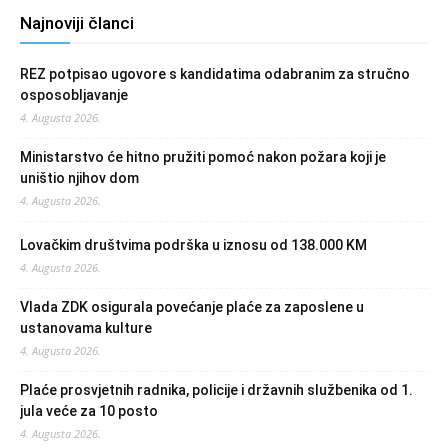
Najnoviji članci
REZ potpisao ugovore s kandidatima odabranim za stručno
osposobljavanje
4. Augusta 2026.
Ministarstvo će hitno pružiti pomoć nakon požara koji je
uništio njihov dom
4. Augusta 2026.
Lovačkim društvima podrška u iznosu od 138.000 KM
4. Augusta 2026.
Vlada ZDK osigurala povećanje plaće za zaposlene u
ustanovama kulture
4. Augusta 2026.
Plaće prosvjetnih radnika, policije i državnih službenika od 1.
jula veće za 10 posto
4. Augusta 2026.