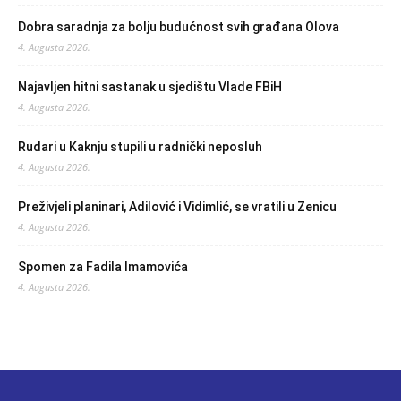
Dobra saradnja za bolju budućnost svih građana Olova
4. Augusta 2026.
Najavljen hitni sastanak u sjedištu Vlade FBiH
4. Augusta 2026.
Rudari u Kaknju stupili u radnički neposluh
4. Augusta 2026.
Preživjeli planinari, Adilović i Vidimlić, se vratili u Zenicu
4. Augusta 2026.
Spomen za Fadila Imamovića
4. Augusta 2026.