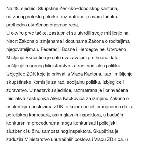
Na 48. sjednici Skupštine Zeničko–dobojskog kantona,
održanoj proteklog utorka, razmatrano je osam tačaka
prethodno utvrđenog dnevnog reda.
U okviru prve tačke, zastupnici su utvrdili svoje mišljenje na
Nacrt Zakona o izmjenama i dopunama Zakona o roditeljima
njegovateljima u Federaciji Bosne i Hercegovine. Utvrđeno
Mišljenje Skupštine je dato uvažavajući prethodno dato
mišljenje resornog Ministarstva za rad, socijalnu politiku i
izbjeglice ZDK koje je prihvatila Vlada Kantona, kao i mišljenje
skupštinske Komisije za rad, socijalnu politiku, izbjeglice i
zdravstvo. U nastavku sjednice, razmatrana je i prihvaćena
Inicijativa zastupnika Alena Kapkovića za izmjenu Zakona o
unutrašnjim poslovima ZDK, a kojom će biti omogućeno da za
policijskog komesara, osim glavnih inspektora, u budućim
konkursnim procedurama mogu konkurisati i policijski
službenici u činu samostalnog inspektora. Skupština je
zadužila Ministarstvo unutrašnjih poslova i Vladu ZDK da, u