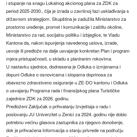
i stupanje na snagu Lokalnog akcionog plana za ZDK za
period 2025-2030., čija je izrada u završnoj fazi usklađivanja s
državnom strategijom. Skupština je zadužila Ministarstvo za
prostorno uređenje, promet i komunikacije i zaštitu okoline,
Ministarstvo za rad, socijalnu politiku i izbjeglice, te Vladu
Kantona da, nakon ispunjenja navedenog uslova, izrade,
usvoje ili predlože na dalje usvajanje konkretan Plan i program
mjera pristupačnosti, u skladu s planiranim rokovima.
U nastavku sjednice, dodnesena je Odluka o izmjenama i
dopuni Odluke o osnovicama i stopama doprinosa za
obavezno zdravstveno osiguranje u ZE-DO kantonu i Odluka
o usvajanju Programa rada i finansijskog plana Turističke
zajednice ZDK za 2026. godinu.
Predloženi Zaključak o prihvatanju Izvještaja o radu i
poslovanju JU Univerzitet u Zenici za 2024. godinu nije dobio
potrebnu većinu glasova zastupnika za njegovo donošenje,
dok je prihvaćena Informacija o stanju privrede na području