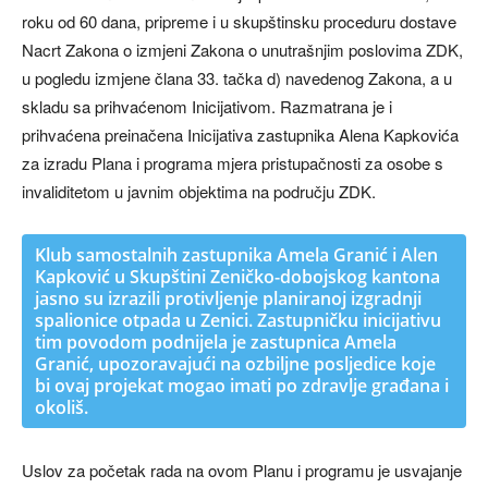
roku od 60 dana, pripreme i u skupštinsku proceduru dostave
Nacrt Zakona o izmjeni Zakona o unutrašnjim poslovima ZDK,
u pogledu izmjene člana 33. tačka d) navedenog Zakona, a u
skladu sa prihvaćenom Inicijativom. Razmatrana je i
prihvaćena preinačena Inicijativa zastupnika Alena Kapkovića
za izradu Plana i programa mjera pristupačnosti za osobe s
invaliditetom u javnim objektima na području ZDK.
Klub samostalnih zastupnika Amela Granić i Alen
Kapković u Skupštini Zeničko-dobojskog kantona
jasno su izrazili protivljenje planiranoj izgradnji
spalionice otpada u Zenici. Zastupničku inicijativu
tim povodom podnijela je zastupnica Amela
Granić, upozoravajući na ozbiljne posljedice koje
bi ovaj projekat mogao imati po zdravlje građana i
okoliš.
Uslov za početak rada na ovom Planu i programu je usvajanje