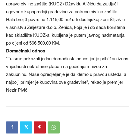
uprave civilne zaštite (KUCZ) Džavidu Aličiću da zaključi
ugovor o kupoprodaji građevine za potrebe civilne zaštite.
Hala broj 3 površine 1.115,00 m2 u Industrijskoj zoni Šljivik u
vlasništvu Željezare d.o.o. Zenica, koja je i do sada korištena
kao skladište KUCZ-a, kupljena je putem javnog nadmetanja
po cijeni od 566.500,00 KM.
Domaćinski odnos
“Tu smo pokazali jedan domaćinski odnos jer je približan iznos
vrijednosti nekretnine plaćan na godišnjem nivou za
zakupninu. Naše opredjeljenje je da idemo u pravcu ušteda, a
najbolji primjer je kupovina ove građevine”, rekao je premijer
Nezir Pivić.