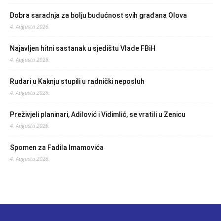
Dobra saradnja za bolju budućnost svih građana Olova
4. Augusta 2026.
Najavljen hitni sastanak u sjedištu Vlade FBiH
4. Augusta 2026.
Rudari u Kaknju stupili u radnički neposluh
4. Augusta 2026.
Preživjeli planinari, Adilović i Vidimlić, se vratili u Zenicu
4. Augusta 2026.
Spomen za Fadila Imamovića
4. Augusta 2026.