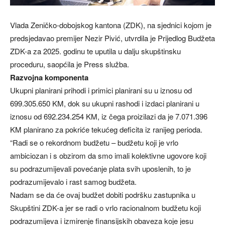
Vlada Zeničko-dobojskog kantona (ZDK), na sjednici kojom je
predsjedavao premijer Nezir Pivić, utvrdila je Prijedlog Budžeta
ZDK-a za 2025. godinu te uputila u dalju skupštinsku
proceduru, saopćila je Press služba.
Razvojna komponenta
Ukupni planirani prihodi i primici planirani su u iznosu od
699.305.650 KM, dok su ukupni rashodi i izdaci planirani u
iznosu od 692.234.254 KM, iz čega proizilazi da je 7.071.396
KM planirano za pokriće tekućeg deficita iz ranijeg perioda.
“Radi se o rekordnom budžetu – budžetu koji je vrlo
ambiciozan i s obzirom da smo imali kolektivne ugovore koji
su podrazumijevali povećanje plata svih uposlenih, to je
podrazumijevalo i rast samog budžeta.
Nadam se da će ovaj budžet dobiti podršku zastupnika u
Skupštini ZDK-a jer se radi o vrlo racionalnom budžetu koji
podrazumijeva i izmirenje finansijskih obaveza koje jesu