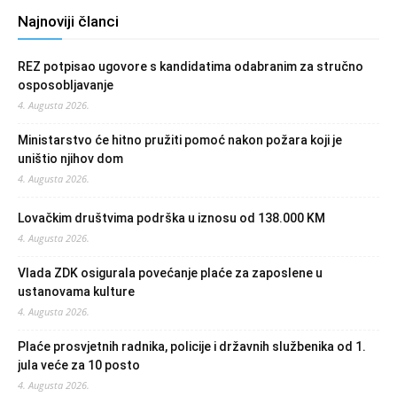
Najnoviji članci
REZ potpisao ugovore s kandidatima odabranim za stručno
osposobljavanje
4. Augusta 2026.
Ministarstvo će hitno pružiti pomoć nakon požara koji je
uništio njihov dom
4. Augusta 2026.
Lovačkim društvima podrška u iznosu od 138.000 KM
4. Augusta 2026.
Vlada ZDK osigurala povećanje plaće za zaposlene u
ustanovama kulture
4. Augusta 2026.
Plaće prosvjetnih radnika, policije i državnih službenika od 1.
jula veće za 10 posto
4. Augusta 2026.