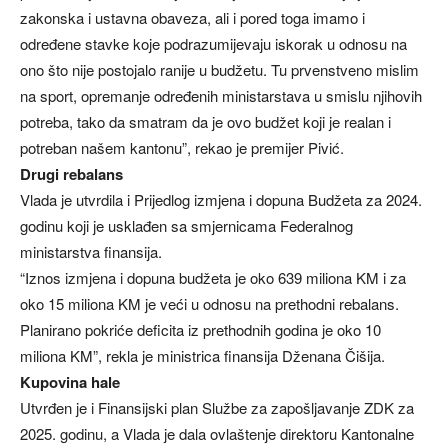
zakonska i ustavna obaveza, ali i pored toga imamo i
određene stavke koje podrazumijevaju iskorak u odnosu na
ono što nije postojalo ranije u budžetu. Tu prvenstveno mislim
na sport, opremanje određenih ministarstava u smislu njihovih
potreba, tako da smatram da je ovo budžet koji je realan i
potreban našem kantonu”, rekao je premijer Pivić.
Drugi rebalans
Vlada je utvrdila i Prijedlog izmjena i dopuna Budžeta za 2024.
godinu koji je usklađen sa smjernicama Federalnog
ministarstva finansija.
“Iznos izmjena i dopuna budžeta je oko 639 miliona KM i za
oko 15 miliona KM je veći u odnosu na prethodni rebalans.
Planirano pokriće deficita iz prethodnih godina je oko 10
miliona KM”, rekla je ministrica finansija Dženana Čišija.
Kupovina hale
Utvrđen je i Finansijski plan Službe za zapošljavanje ZDK za
2025. godinu, a Vlada je dala ovlaštenje direktoru Kantonalne