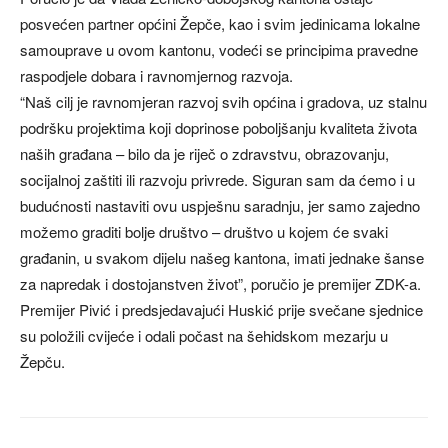
posvećen partner općini Žepče, kao i svim jedinicama lokalne
samouprave u ovom kantonu, vodeći se principima pravedne
raspodjele dobara i ravnomjernog razvoja.
“Naš cilj je ravnomjeran razvoj svih općina i gradova, uz stalnu
podršku projektima koji doprinose poboljšanju kvaliteta života
naših građana – bilo da je riječ o zdravstvu, obrazovanju,
socijalnoj zaštiti ili razvoju privrede. Siguran sam da ćemo i u
budućnosti nastaviti ovu uspješnu saradnju, jer samo zajedno
možemo graditi bolje društvo – društvo u kojem će svaki
građanin, u svakom dijelu našeg kantona, imati jednake šanse
za napredak i dostojanstven život”, poručio je premijer ZDK-a.
Premijer Pivić i predsjedavajući Huskić prije svečane sjednice
su položili cvijeće i odali počast na šehidskom mezarju u
Žepču.