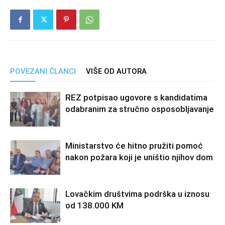
POVEZANI ČLANCI
VIŠE OD AUTORA
REZ potpisao ugovore s kandidatima
odabranim za stručno osposobljavanje
Ministarstvo će hitno pružiti pomoć
nakon požara koji je uništio njihov dom
Lovačkim društvima podrška u iznosu
od 138.000 KM