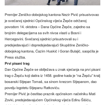
Premijer Zeničko-dobojskog kantona Nezir Pivić prisustvovao
je svečanoj sjednici Općinskog vijeća Žepče održanoj
povodom 14. oktobra – Dana Općine Žepče, zajedno sa
brojnim delegacijama sa svih nivoa vlasti u Bosni i
Hercegovini. Svečanoj sjednici prisustvovali su i
predsjedavajući i dopredsjedavajući Skupštine Zeničko-
dobojskog kantona, Ćazim Huskić i Goran Bulajić, saopćila je
Press služba.
Prvi pisani trag
Dan Općine Žepče se obilježava u znak sjećanja na prvi pisani
trag o Žepču koji datira iz 1458. godine kada je “na Žepču” kralj
bosanski Stjepan Tomaš, sa sinom knezom Stjepanom, dao
povelju logotetu Stjepanu Ratkoviću.
Premijer Pivić je čestitao praznik općinskom načelniku Mati
Zovki, predsjedavajućem Općinskog vijeća Edinu Šišiću,