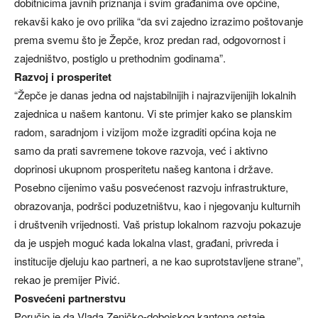
dobitnicima javnih priznanja i svim građanima ove općine,
rekavši kako je ovo prilika “da svi zajedno izrazimo poštovanje
prema svemu što je Žepče, kroz predan rad, odgovornost i
zajedništvo, postiglo u prethodnim godinama”.
Razvoj i prosperitet
“Žepče je danas jedna od najstabilnijih i najrazvijenijih lokalnih
zajednica u našem kantonu. Vi ste primjer kako se planskim
radom, saradnjom i vizijom može izgraditi općina koja ne
samo da prati savremene tokove razvoja, već i aktivno
doprinosi ukupnom prosperitetu našeg kantona i države.
Posebno cijenimo vašu posvećenost razvoju infrastrukture,
obrazovanja, podršci poduzetništvu, kao i njegovanju kulturnih
i društvenih vrijednosti. Vaš pristup lokalnom razvoju pokazuje
da je uspjeh moguć kada lokalna vlast, građani, privreda i
institucije djeluju kao partneri, a ne kao suprotstavljene strane”,
rekao je premijer Pivić.
Posvećeni partnerstvu
Poručio je da Vlada Zeničko-dobojskog kantona ostaje