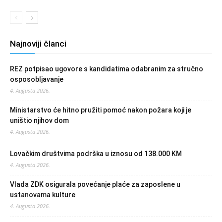
Najnoviji članci
REZ potpisao ugovore s kandidatima odabranim za stručno
osposobljavanje
4. Augusta 2026.
Ministarstvo će hitno pružiti pomoć nakon požara koji je
uništio njihov dom
4. Augusta 2026.
Lovačkim društvima podrška u iznosu od 138.000 KM
4. Augusta 2026.
Vlada ZDK osigurala povećanje plaće za zaposlene u
ustanovama kulture
4. Augusta 2026.