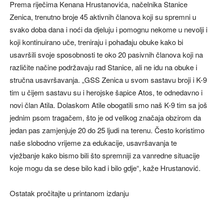
Prema riječima Kenana Hrustanovića, načelnika Stanice
Zenica, trenutno broje 45 aktivnih članova koji su spremni u
svako doba dana i noći da djeluju i pomognu nekome u nevolji i
koji kontinuirano uče, treniraju i pohađaju obuke kako bi
usavršili svoje sposobnosti te oko 20 pasivnih članova koji na
različite načine podržavaju rad Stanice, ali ne idu na obuke i
stručna usavršavanja. „GSS Zenica u svom sastavu broji i K-9
tim u čijem sastavu su i herojske šapice Atos, te odnedavno i
novi član Atila. Dolaskom Atile obogatili smo naš K-9 tim sa još
jednim psom tragačem, što je od velikog značaja obzirom da
jedan pas zamjenjuje 20 do 25 ljudi na terenu. Često koristimo
naše slobodno vrijeme za edukacije, usavršavanja te
vježbanje kako bismo bili što spremniji za vanredne situacije
koje mogu da se dese bilo kad i bilo gdje“, kaže Hrustanović.
Ostatak pročitajte u printanom izdanju