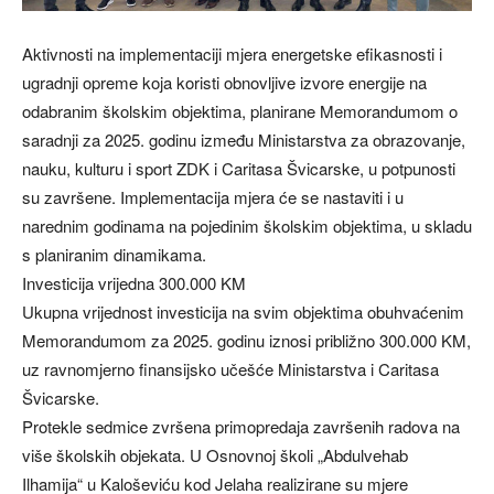
Aktivnosti na implementaciji mjera energetske efikasnosti i
ugradnji opreme koja koristi obnovljive izvore energije na
odabranim školskim objektima, planirane Memorandumom o
saradnji za 2025. godinu između Ministarstva za obrazovanje,
nauku, kulturu i sport ZDK i Caritasa Švicarske, u potpunosti
su završene. Implementacija mjera će se nastaviti i u
narednim godinama na pojedinim školskim objektima, u skladu
s planiranim dinamikama.
Investicija vrijedna 300.000 KM
Ukupna vrijednost investicija na svim objektima obuhvaćenim
Memorandumom za 2025. godinu iznosi približno 300.000 KM,
uz ravnomjerno finansijsko učešće Ministarstva i Caritasa
Švicarske.
Protekle sedmice zvršena primopredaja završenih radova na
više školskih objekata. U Osnovnoj školi „Abdulvehab
Ilhamija“ u Kaloševiću kod Jelaha realizirane su mjere