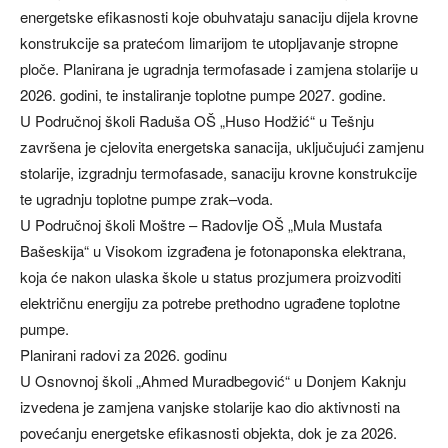
energetske efikasnosti koje obuhvataju sanaciju dijela krovne
konstrukcije sa pratećom limarijom te utopljavanje stropne
ploče. Planirana je ugradnja termofasade i zamjena stolarije u
2026. godini, te instaliranje toplotne pumpe 2027. godine.
U Područnoj školi Raduša OŠ „Huso Hodžić“ u Tešnju
završena je cjelovita energetska sanacija, uključujući zamjenu
stolarije, izgradnju termofasade, sanaciju krovne konstrukcije
te ugradnju toplotne pumpe zrak–voda.
U Područnoj školi Moštre – Radovlje OŠ „Mula Mustafa
Bašeskija“ u Visokom izgrađena je fotonaponska elektrana,
koja će nakon ulaska škole u status prozjumera proizvoditi
električnu energiju za potrebe prethodno ugrađene toplotne
pumpe.
Planirani radovi za 2026. godinu
U Osnovnoj školi „Ahmed Muradbegović“ u Donjem Kaknju
izvedena je zamjena vanjske stolarije kao dio aktivnosti na
povećanju energetske efikasnosti objekta, dok je za 2026.