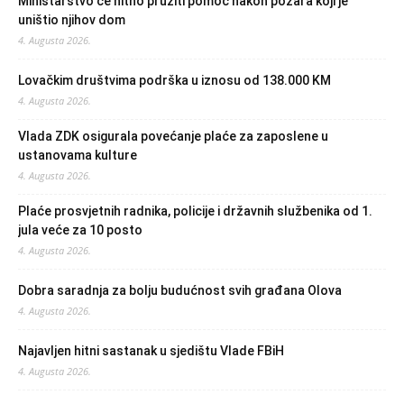
Ministarstvo će hitno pružiti pomoć nakon požara koji je
uništio njihov dom
4. Augusta 2026.
Lovačkim društvima podrška u iznosu od 138.000 KM
4. Augusta 2026.
Vlada ZDK osigurala povećanje plaće za zaposlene u
ustanovama kulture
4. Augusta 2026.
Plaće prosvjetnih radnika, policije i državnih službenika od 1.
jula veće za 10 posto
4. Augusta 2026.
Dobra saradnja za bolju budućnost svih građana Olova
4. Augusta 2026.
Najavljen hitni sastanak u sjedištu Vlade FBiH
4. Augusta 2026.