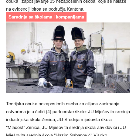
obuka i zapošljavanje 35 nezaposlenih osoba, koje se nalaze
na evidenciji biroa sa područja Kantona.
Saradnja sa školama i kompanijama
Teorijska obuka nezaposlenih osoba za ciljana zanimanja
ostvarena je u četiri (4) partnerske škole: JU Mješovita srednja
industrijska škola Zenica, JU Srednja mješovita škola
“Mladost” Zenica, JU Mješovita srednja škola Zavidovići i JU
Mješovita srednja škola “Hazim Šabanović“ Visoko.