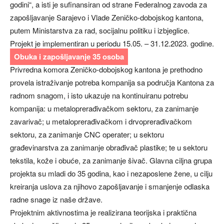
godini“, a isti je sufinansiran od strane Federalnog zavoda za
zapošljavanje Sarajevo i Vlade Zeničko-dobojskog kantona,
putem Ministarstva za rad, socijalnu politiku i izbjeglice.
Projekt je implementiran u periodu 15.05. – 31.12.2023. godine.
Obuka i zapošljavanje 35 osoba
Privredna komora Zeničko-dobojskog kantona je prethodno
provela istraživanje potreba kompanija sa područja Kantona za
radnom snagom, i isto ukazuje na kontinuiranu potrebu
kompanija: u metaloprerađivačkom sektoru, za zanimanje
zavarivač; u metaloprerađivačkom i drvoprerađivačkom
sektoru, za zanimanje CNC operater; u sektoru
građevinarstva za zanimanje obrađivač plastike; te u sektoru
tekstila, kože i obuće, za zanimanje šivač. Glavna ciljna grupa
projekta su mladi do 35 godina, kao i nezaposlene žene, u cilju
kreiranja uslova za njihovo zapošljavanje i smanjenje odlaska
radne snage iz naše države.
Projektnim aktivnostima je realizirana teorijska i praktična