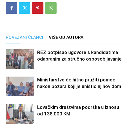
POVEZANI ČLANCI
VIŠE OD AUTORA
REZ potpisao ugovore s kandidatima
odabranim za stručno osposobljavanje
Ministarstvo će hitno pružiti pomoć
nakon požara koji je uništio njihov dom
Lovačkim društvima podrška u iznosu
od 138.000 KM