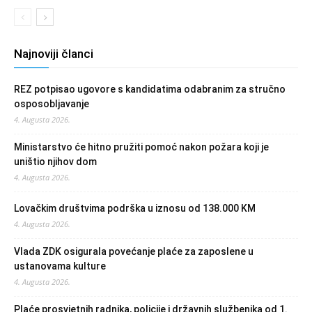
Najnoviji članci
REZ potpisao ugovore s kandidatima odabranim za stručno
osposobljavanje
4. Augusta 2026.
Ministarstvo će hitno pružiti pomoć nakon požara koji je
uništio njihov dom
4. Augusta 2026.
Lovačkim društvima podrška u iznosu od 138.000 KM
4. Augusta 2026.
Vlada ZDK osigurala povećanje plaće za zaposlene u
ustanovama kulture
4. Augusta 2026.
Plaće prosvjetnih radnika, policije i državnih službenika od 1.