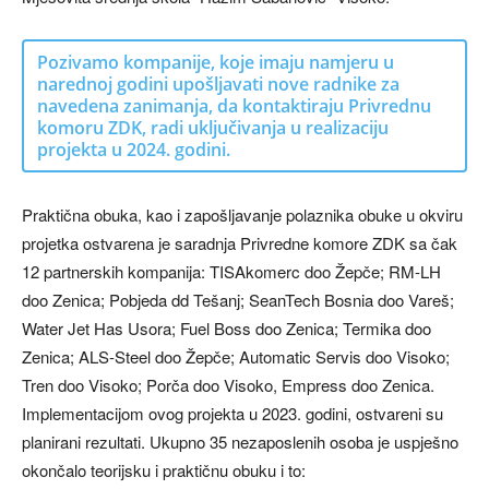
Pozivamo kompanije, koje imaju namjeru u
narednoj godini upošljavati nove radnike za
navedena zanimanja, da kontaktiraju Privrednu
komoru ZDK, radi uključivanja u realizaciju
projekta u 2024. godini.
Praktična obuka, kao i zapošljavanje polaznika obuke u okviru
projetka ostvarena je saradnja Privredne komore ZDK sa čak
12 partnerskih kompanija: TISAkomerc doo Žepče; RM-LH
doo Zenica; Pobjeda dd Tešanj; SeanTech Bosnia doo Vareš;
Water Jet Has Usora; Fuel Boss doo Zenica; Termika doo
Zenica; ALS-Steel doo Žepče; Automatic Servis doo Visoko;
Tren doo Visoko; Porča doo Visoko, Empress doo Zenica.
Implementacijom ovog projekta u 2023. godini, ostvareni su
planirani rezultati. Ukupno 35 nezaposlenih osoba je uspješno
okončalo teorijsku i praktičnu obuku i to: