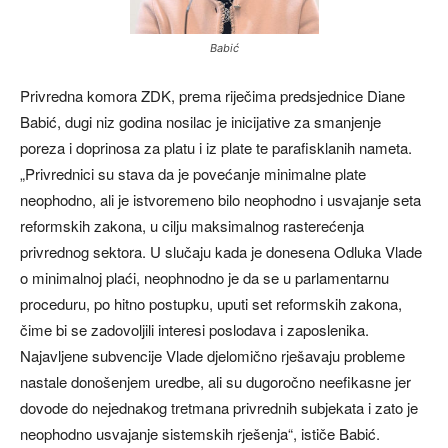
Babić
Privredna komora ZDK, prema riječima predsjednice Diane
Babić, dugi niz godina nosilac je inicijative za smanjenje
poreza i doprinosa za platu i iz plate te parafisklanih nameta.
„Privrednici su stava da je povećanje minimalne plate
neophodno, ali je istvoremeno bilo neophodno i usvajanje seta
reformskih zakona, u cilju maksimalnog rasterećenja
privrednog sektora. U slučaju kada je donesena Odluka Vlade
o minimalnoj plaći, neophnodno je da se u parlamentarnu
proceduru, po hitno postupku, uputi set reformskih zakona,
čime bi se zadovoljili interesi poslodava i zaposlenika.
Najavljene subvencije Vlade djelomično rješavaju probleme
nastale donošenjem uredbe, ali su dugoročno neefikasne jer
dovode do nejednakog tretmana privrednih subjekata i zato je
neophodno usvajanje sistemskih rješenja“, ističe Babić.