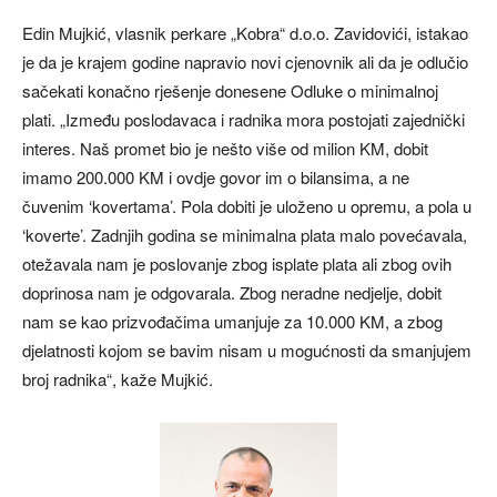
Edin Mujkić, vlasnik perkare „Kobra“ d.o.o. Zavidovići, istakao
je da je krajem godine napravio novi cjenovnik ali da je odlučio
sačekati konačno rješenje donesene Odluke o minimalnoj
plati. „Između poslodavaca i radnika mora postojati zajednički
interes. Naš promet bio je nešto više od milion KM, dobit
imamo 200.000 KM i ovdje govor im o bilansima, a ne
čuvenim ‘kovertama’. Pola dobiti je uloženo u opremu, a pola u
‘koverte’. Zadnjih godina se minimalna plata malo povećavala,
otežavala nam je poslovanje zbog isplate plata ali zbog ovih
doprinosa nam je odgovarala. Zbog neradne nedjelje, dobit
nam se kao prizvođačima umanjuje za 10.000 KM, a zbog
djelatnosti kojom se bavim nisam u mogućnosti da smanjujem
broj radnika“, kaže Mujkić.