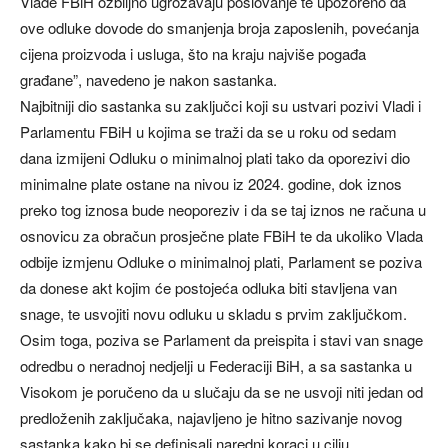
Vlade FBiH ozbiljno ugrožavaju poslovanje te upozoreno da
ove odluke dovode do smanjenja broja zaposlenih, povećanja
cijena proizvoda i usluga, što na kraju najviše pogađa
građane”, navedeno je nakon sastanka.
Najbitniji dio sastanka su zaključci koji su ustvari pozivi Vladi i
Parlamentu FBiH u kojima se traži da se u roku od sedam
dana izmijeni Odluku o minimalnoj plati tako da oporezivi dio
minimalne plate ostane na nivou iz 2024. godine, dok iznos
preko tog iznosa bude neoporeziv i da se taj iznos ne računa u
osnovicu za obračun prosječne plate FBiH te da ukoliko Vlada
odbije izmjenu Odluke o minimalnoj plati, Parlament se poziva
da donese akt kojim će postojeća odluka biti stavljena van
snage, te usvojiti novu odluku u skladu s prvim zaključkom.
Osim toga, poziva se Parlament da preispita i stavi van snage
odredbu o neradnoj nedjelji u Federaciji BiH, a sa sastanka u
Visokom je poručeno da u slučaju da se ne usvoji niti jedan od
predloženih zaključaka, najavljeno je hitno sazivanje novog
sastanka kako bi se definisali naredni koraci u cilju