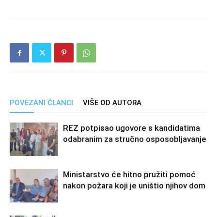
POVEZANI ČLANCI
VIŠE OD AUTORA
REZ potpisao ugovore s kandidatima
odabranim za stručno osposobljavanje
Ministarstvo će hitno pružiti pomoć
nakon požara koji je uništio njihov dom