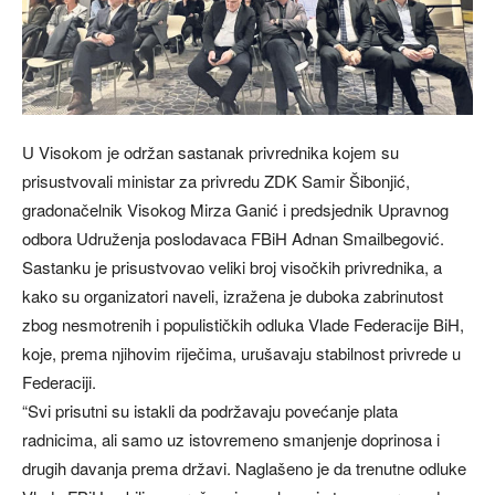
U Visokom je održan sastanak privrednika kojem su
prisustvovali ministar za privredu ZDK Samir Šibonjić,
gradonačelnik Visokog Mirza Ganić i predsjednik Upravnog
odbora Udruženja poslodavaca FBiH Adnan Smailbegović.
Sastanku je prisustvovao veliki broj visočkih privrednika, a
kako su organizatori naveli, izražena je duboka zabrinutost
zbog nesmotrenih i populističkih odluka Vlade Federacije BiH,
koje, prema njihovim riječima, urušavaju stabilnost privrede u
Federaciji.
“Svi prisutni su istakli da podržavaju povećanje plata
radnicima, ali samo uz istovremeno smanjenje doprinosa i
drugih davanja prema državi. Naglašeno je da trenutne odluke