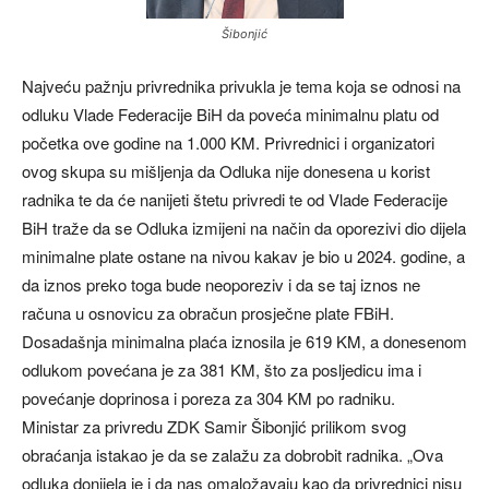
Šibonjić
Najveću pažnju privrednika privukla je tema koja se odnosi na
odluku Vlade Federacije BiH da poveća minimalnu platu od
početka ove godine na 1.000 KM. Privrednici i organizatori
ovog skupa su mišljenja da Odluka nije donesena u korist
radnika te da će nanijeti štetu privredi te od Vlade Federacije
BiH traže da se Odluka izmijeni na način da oporezivi dio dijela
minimalne plate ostane na nivou kakav je bio u 2024. godine, a
da iznos preko toga bude neoporeziv i da se taj iznos ne
računa u osnovicu za obračun prosječne plate FBiH.
Dosadašnja minimalna plaća iznosila je 619 KM, a donesenom
odlukom povećana je za 381 KM, što za posljedicu ima i
povećanje doprinosa i poreza za 304 KM po radniku.
Ministar za privredu ZDK Samir Šibonjić prilikom svog
obraćanja istakao je da se zalažu za dobrobit radnika. „Ova
odluka donijela je i da nas omaložavaju kao da privrednici nisu