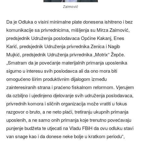
Zaimović
Da je Odluka o visini minimalne plate donesena ishitreno i bez
komunikacije sa privrednicima, mišljenja su Mirza Zaimović,
predsjednik Udruženja poslodavaca Općine Kakanj, Enes
Karić, predsjednik Udruženja privrednika Zenica i Nagib
Mujkić, predsjednik Udruženja privrednika „Motrix“ Žepče.
„Smatram da je povećanje materijalnih primanja uposlenika
sigurno u interesu svih poslodavca ali da ono mora biti
omogućeno širim produktivnim dijalogom između
zainteresiranih strana i praćeno fiskalnom reformom. Vjerujem
da ozbiljno i ujedinjeno djelovanje svih udruženja poslodavaca,
privrednih komora i sličnih organizacija može vratiti u fokus
razgovor o bruto, a ne neto plaći, tretiranju ukupnih primanja
uposlenih, a ne samo onih primanja koje trenutno povećavaju
punjenje budžeta te utjecati na Vladu FBiH da ovu odluku stavi
van snage kao i da donese neke bolje u kratkom periodu“,