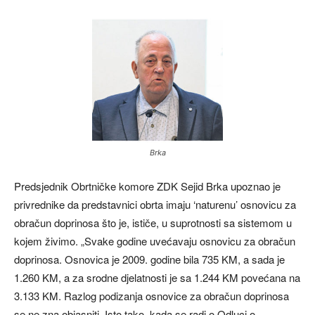
Brka
Predsjednik Obrtničke komore ZDK Sejid Brka upoznao je
privrednike da predstavnici obrta imaju ‘naturenu’ osnovicu za
obračun doprinosa što je, ističe, u suprotnosti sa sistemom u
kojem živimo. „Svake godine uvećavaju osnovicu za obračun
doprinosa. Osnovica je 2009. godine bila 735 KM, a sada je
1.260 KM, a za srodne djelatnosti je sa 1.244 KM povećana na
3.133 KM. Razlog podizanja osnovice za obračun doprinosa
se ne zna objasniti. Isto tako, kada se radi o Odluci o