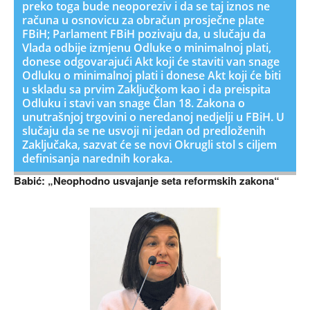
preko toga bude neoporeziv i da se taj iznos ne
računa u osnovicu za obračun prosječne plate
FBiH; Parlament FBiH pozivaju da, u slučaju da
Vlada odbije izmjenu Odluke o minimalnoj plati,
donese odgovarajući Akt koji će staviti van snage
Odluku o minimalnoj plati i donese Akt koji će biti
u skladu sa prvim Zaključkom kao i da preispita
Odluku i stavi van snage Član 18. Zakona o
unutrašnjoj trgovini o neredanoj nedjelji u FBiH. U
slučaju da se ne usvoji ni jedan od predloženih
Zaključaka, sazvat će se novi Okrugli stol s ciljem
definisanja narednih koraka.
Babić: „Neophodno usvajanje seta reformskih zakona“