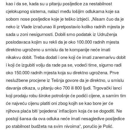
kao i da se, kada su u pitanju posljedice za nestabilnost
cjelokupnog sistema, nalazi među lošijim odlukama koje sa
sobom nose posljedice koje je teško izbjeći. „Nisam čuo da je
neko iz Vlade izračunao ili pretpostavio koliko radnih mjesta je
sada u zoni nesigurnosti. Dobili smo podatak iz Udruženja
poslodavaca kojim su rekli da je oko 100.000 radnih mjesta
direktno ugroženo u smislu da te kompanije neće imati
nikakvu dobit. Treba dodati i one koji će imati zanemarivu dobit
i koji će izgubiti volju da rade pa se, vodeći time, sigurno radi
oko 150.000 radnih mjesta koja su direktno ugrožena. Prve
neslužbene procjene iz Tešnja govore da je direktno, u smislu
davanja otkaza, u pitanju oko 700 ili 800 ljudi. Trgovački lanci
koji prodaju robu široke potrošnje će podići cijene, a samim tim
će najveću cijenu platiti oni zbog kojih se kao bore jer će
njihova plaća biti ‘pojedena’ inflacijom koja će se dogoditi. Ne
postoji šansa da ova odluka neće imati nesagledive posljedice
po stabilnost budžeta na svim nivoima“, poručio je Polić.