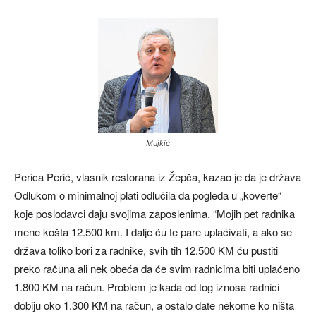
Mujkić
Perica Perić, vlasnik restorana iz Žepča, kazao je da je država
Odlukom o minimalnoj plati odlučila da pogleda u „koverte“
koje poslodavci daju svojima zaposlenima. “Mojih pet radnika
mene košta 12.500 km. I dalje ću te pare uplaćivati, a ako se
država toliko bori za radnike, svih tih 12.500 KM ću pustiti
preko računa ali nek obeća da će svim radnicima biti uplaćeno
1.800 KM na račun. Problem je kada od tog iznosa radnici
dobiju oko 1.300 KM na račun, a ostalo date nekome ko ništa