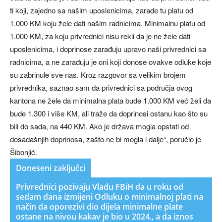
ti koji, zajedno sa našim uposlenicima, zarade tu platu od
1.000 KM koju žele dati našim radnicima. Minimalnu platu od
1.000 KM, za koju privrednici nisu rekli da je ne žele dati
uposlenicima, i doprinose zarađuju upravo naši privrednici sa
radnicima, a ne zarađuju je oni koji donose ovakve odluke koje
su zabrinule sve nas. Kroz razgovor sa velikim brojem
privrednika, saznao sam da privrednici sa područja ovog
kantona ne žele da minimalna plata bude 1.000 KM već želi da
bude 1.300 i više KM, ali traže da doprinosi ostanu kao što su
bili do sada, na 440 KM. Ako je država mogla opstati od
dosadašnjih doprinosa, zašto ne bi mogla i dalje“, poručio je
Šibonjić.
Doneseni zaključci
Privrednici pozivaju Vladu FBiH da u roku od
sedam dana izmijeni Odluku o minimalnoj plati na
način da oporezivi dio dijela minimalne plate
ostane na nivou kakav je bio u 2024., a da iznos