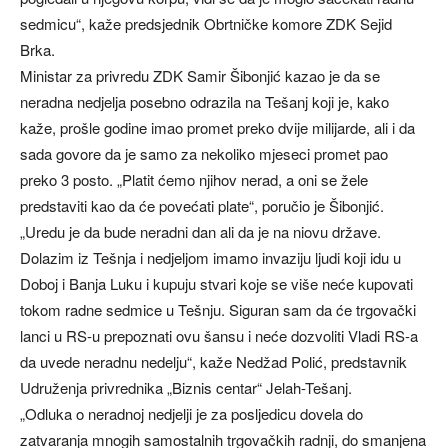
sedmicu“, kaže predsjednik Obrtničke komore ZDK Sejid
Brka.
Ministar za privredu ZDK Samir Šibonjić kazao je da se
neradna nedjelja posebno odrazila na Tešanj koji je, kako
kaže, prošle godine imao promet preko dvije milijarde, ali i da
sada govore da je samo za nekoliko mjeseci promet pao
preko 3 posto. „Platit ćemo njihov nerad, a oni se žele
predstaviti kao da će povećati plate“, poručio je Šibonjić.
„Uredu je da bude neradni dan ali da je na niovu države.
Dolazim iz Tešnja i nedjeljom imamo invaziju ljudi koji idu u
Doboj i Banja Luku i kupuju stvari koje se više neće kupovati
tokom radne sedmice u Tešnju. Siguran sam da će trgovački
lanci u RS-u prepoznati ovu šansu i neće dozvoliti Vladi RS-a
da uvede neradnu nedelju“, kaže Nedžad Polić, predstavnik
Udruženja privrednika „Biznis centar“ Jelah-Tešanj.
„Odluka o neradnoj nedjelji je za posljedicu dovela do
zatvaranja mnogih samostalnih trgovačkih radnji, do smanjena