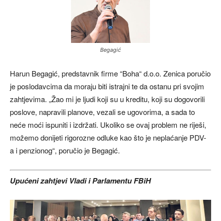
Begagić
Harun Begagić, predstavnik firme “Boha“ d.o.o. Zenica poručio
je poslodavcima da moraju biti istrajni te da ostanu pri svojim
zahtjevima. „Žao mi je ljudi koji su u kreditu, koji su dogovorili
poslove, napravili planove, vezali se ugovorima, a sada to
neće moći ispuniti i izdržati. Ukoliko se ovaj problem ne riješi,
možemo donijeti rigorozne odluke kao što je neplaćanje PDV-
a i penzionog“, poručio je Begagić.
Upućeni zahtjevi Vladi i Parlamentu FBiH