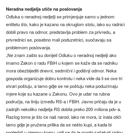
Neradna nedjelja utiče na poslovanja
Odluka o neradnoj nedjelji se primjenjuje samo u jednom
entitetu što, kako je kazano na okruglom stolu, iako su radnici
dobili pravo na odmor, predstavlja problem za privredu, a
privrednici se, posebno mali poduzetnici, suočavaju sa
problemom poslovanja.
„Ne znam zašto su donijeli Odluku o neradnoj nedjelji ako
imamo Zakon o radu FBiH u kojem se kaže da se radniku
mora obezbijediti dnevni, sedmični i godišnji odmor. Neka
gospoda organizuje dobru kontrolu i neka vide da li se ove tri
stvari poštuju, a tamo gdje se ne poštuju neka poduzimaju
mjere koje su kazane u Zakonu. Ovo je udar na rubna
područja, na liniju između RS-a i FBiH. Javno pričaju da je u
zadnjih nekoliko nedjelja RS dobila preko 200 miliona pdv-a.
Razlog tome je što će naš narod, iako ne mora, iz inata otići
tamo gdje je pružena prilika da se nešto kupi, a kada bi
pogledali u njegovu korpu, vidi se da je moglo sačekati radnu