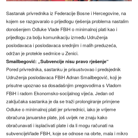
Sastanak privrednika iz Federacije Bosne i Hercegovine, na
kojem se razgovaralo o prijedlogu rješenja problema nastalim
donošenjem Odluke Vlade FBiH o minimalnoj plati kao i
prijedlogu za bolju komunikaciju između Udruženja
poslodavaca i poslodavaca srednjim i malih preduzeća,
održan je protekle sedmice u Zenici.
Smailbegović: „Subvencije nisu pravo rješenje“
Pored privrednika, sastanku je prisustvovao i predsjednik
Udruženja poslodavaca FBiH Adnan Smailbegović, koji je
prisutne upoznao sa dosadašnjim pregovodima s Vladom
FBiH i radom Ekonomsko-socijalnog vijeća. Jedan od
zaključaka sastanka je da se traži prolongiranje primjene
Odluke o minimalnoj plati jer privrednici, iako je vrijeme
obračuna januarske plate, još uvijek ne znaju kako
obračunavati i isplaćivati plate i da li mogu računati na
subvencijeVlade FBiH, koje se odnose na obrte, mala i mikro