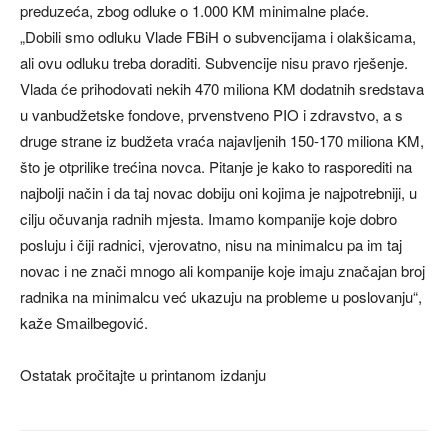
preduzeća, zbog odluke o 1.000 KM minimalne plaće.
„Dobili smo odluku Vlade FBiH o subvencijama i olakšicama,
ali ovu odluku treba doraditi. Subvencije nisu pravo rješenje.
Vlada će prihodovati nekih 470 miliona KM dodatnih sredstava
u vanbudžetske fondove, prvenstveno PIO i zdravstvo, a s
druge strane iz budžeta vraća najavljenih 150-170 miliona KM,
što je otprilike trećina novca. Pitanje je kako to rasporediti na
najbolji način i da taj novac dobiju oni kojima je najpotrebniji, u
cilju očuvanja radnih mjesta. Imamo kompanije koje dobro
posluju i čiji radnici, vjerovatno, nisu na minimalcu pa im taj
novac i ne znači mnogo ali kompanije koje imaju značajan broj
radnika na minimalcu već ukazuju na probleme u poslovanju“,
kaže Smailbegović.
Ostatak pročitajte u printanom izdanju