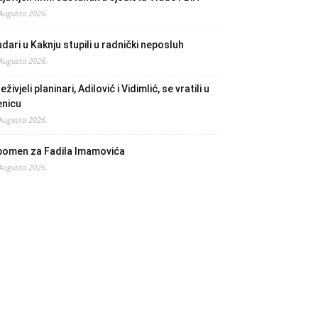
 Augusta 2026.
dari u Kaknju stupili u radnički neposluh
 Augusta 2026.
eživjeli planinari, Adilović i Vidimlić, se vratili u
enicu
 Augusta 2026.
pomen za Fadila Imamovića
 Augusta 2026.