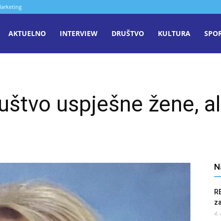
arketing
aša
AKTUELNO
INTERVIEW
DRUŠTVO
KULTURA
SPO
iječ
uštvo uspješne žene, ali
enica
N
R
z
4.