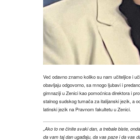
Već odavno znamo koliko su nam učiteljice i učite
obavljaju odgovorno, sa mnogo ljubavi i predano
gimnaziji u Zenici kao pomoćnica direktora i pr
stalnog sudskog tumača za italijanski jezik, a o
latinski jezik na Pravnom fakultetu u Zenici.
„Ako to ne činite svaki dan, a trebale biste, on
da vam taj dan ugađaju, da vas paze i da vas da