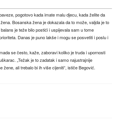
e obaveze, pogotovo kada imate malu djecu, kada želite da
 žena. Bosanska žena je dokazala da to može, valjda je to
j balans je teže bilo postići i uspijevala sam u tome
prioriteta. Danas je puno lakše i mogu se posvetiti i poslu i
ada se često, kaže, zaboravi koliko je truda i upornosti
karac. „Težak je to zadatak i samo najustrajnije
ene, ali trebalo bi ih više cijeniti“, ističe Begović.