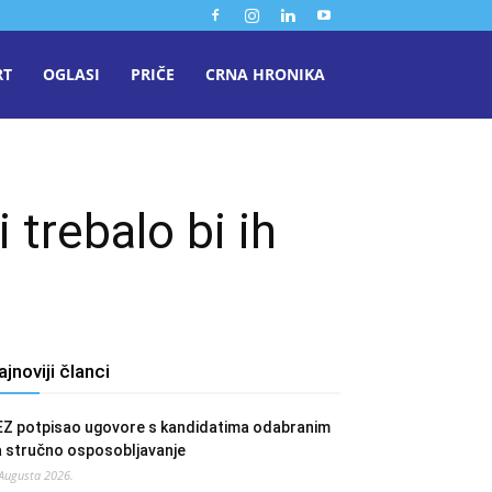
RT
OGLASI
PRIČE
CRNA HRONIKA
 trebalo bi ih
ajnoviji članci
EZ potpisao ugovore s kandidatima odabranim
a stručno osposobljavanje
 Augusta 2026.