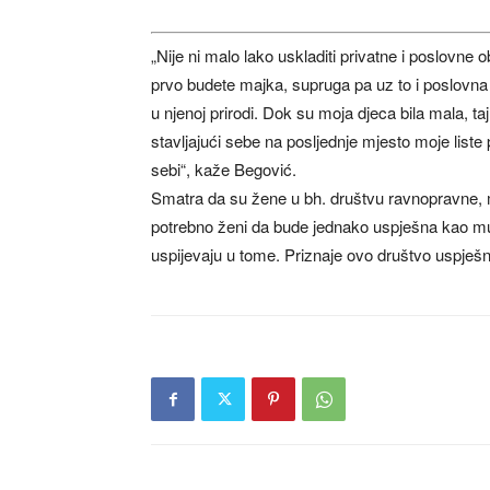
„Nije ni malo lako uskladiti privatne i poslovn
prvo budete majka, supruga pa uz to i poslovna
u njenoj prirodi. Dok su moja djeca bila mala, ta
stavljajući sebe na posljednje mjesto moje liste 
sebi“, kaže Begović.
Smatra da su žene u bh. društvu ravnopravne, m
potrebno ženi da bude jednako uspješna kao muš
uspijevaju u tome. Priznaje ovo društvo uspješne ž