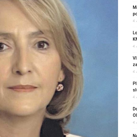
Mi
po
4.
L
K
4.
Vl
z
4.
Pl
sl
4.
Do
O
4.
Na