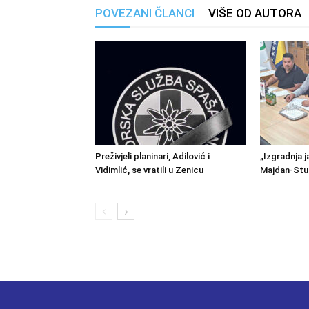
POVEZANI ČLANCI
VIŠE OD AUTORA
Preživjeli planinari, Adilović i
„Izgradnja j
Vidimlić, se vratili u Zenicu
Majdan-Stu