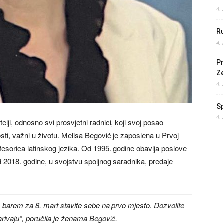
4.
Ru
4.
Pr
Z
4.
S
4.
lji, odnosno svi prosvjetni radnici, koji svoj posao
sti, važni u životu. Melisa Begović je zaposlena u Prvoj
ofesorica latinskog jezika. Od 1995. godine obavlja poslove
d 2018. godine, u svojstvu spoljnog saradnika, predaje
da barem za 8. mart stavite sebe na prvo mjesto. Dozvolite
rivaju“, poručila je ženama Begović.