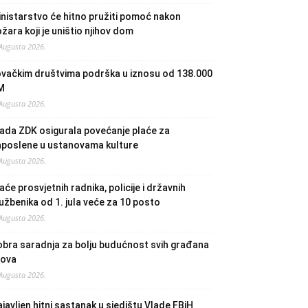
nistarstvo će hitno pružiti pomoć nakon
žara koji je uništio njihov dom
 Augusta 2026.
ovačkim društvima podrška u iznosu od 138.000
M
 Augusta 2026.
ada ZDK osigurala povećanje plaće za
aposlene u ustanovama kulture
 Augusta 2026.
aće prosvjetnih radnika, policije i državnih
užbenika od 1. jula veće za 10 posto
 Augusta 2026.
bra saradnja za bolju budućnost svih građana
lova
 Augusta 2026.
javljen hitni sastanak u sjedištu Vlade FBiH