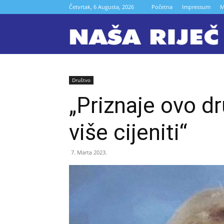
Četvrtak, 6 Augusta, 2026
Početna
Impressum
M
N
r
Društvo
„Priznaje ovo dr
Z
više cijeniti“
7. Marta 2023.