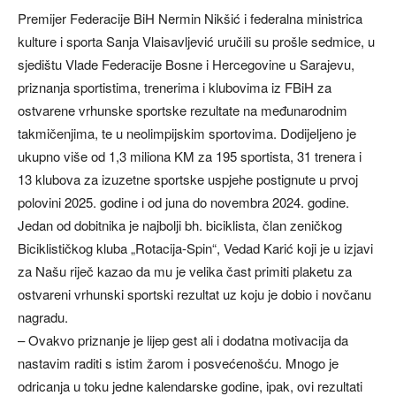
Premijer Federacije BiH Nermin Nikšić i federalna ministrica
kulture i sporta Sanja Vlaisavljević uručili su prošle sedmice, u
sjedištu Vlade Federacije Bosne i Hercegovine u Sarajevu,
priznanja sportistima, trenerima i klubovima iz FBiH za
ostvarene vrhunske sportske rezultate na međunarodnim
takmičenjima, te u neolimpijskim sportovima. Dodijeljeno je
ukupno više od 1,3 miliona KM za 195 sportista, 31 trenera i
13 klubova za izuzetne sportske uspjehe postignute u prvoj
polovini 2025. godine i od juna do novembra 2024. godine.
Jedan od dobitnika je najbolji bh. biciklista, član zeničkog
Biciklističkog kluba „Rotacija-Spin“, Vedad Karić koji je u izjavi
za Našu riječ kazao da mu je velika čast primiti plaketu za
ostvareni vrhunski sportski rezultat uz koju je dobio i novčanu
nagradu.
– Ovakvo priznanje je lijep gest ali i dodatna motivacija da
nastavim raditi s istim žarom i posvećenošću. Mnogo je
odricanja u toku jedne kalendarske godine, ipak, ovi rezultati