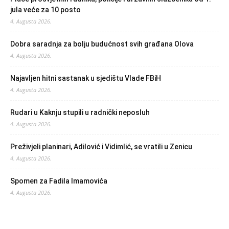
jula veće za 10 posto
4. Augusta 2026.
Dobra saradnja za bolju budućnost svih građana Olova
4. Augusta 2026.
Najavljen hitni sastanak u sjedištu Vlade FBiH
4. Augusta 2026.
Rudari u Kaknju stupili u radnički neposluh
4. Augusta 2026.
Preživjeli planinari, Adilović i Vidimlić, se vratili u Zenicu
4. Augusta 2026.
Spomen za Fadila Imamovića
4. Augusta 2026.