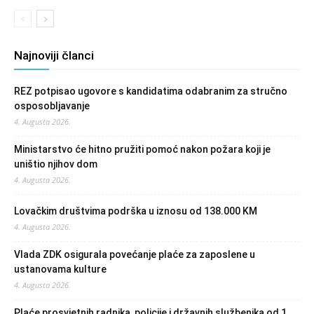
Najnoviji članci
REZ potpisao ugovore s kandidatima odabranim za stručno
osposobljavanje
4. Augusta 2026.
Ministarstvo će hitno pružiti pomoć nakon požara koji je
uništio njihov dom
4. Augusta 2026.
Lovačkim društvima podrška u iznosu od 138.000 KM
4. Augusta 2026.
Vlada ZDK osigurala povećanje plaće za zaposlene u
ustanovama kulture
4. Augusta 2026.
Plaće prosvjetnih radnika, policije i državnih službenika od 1.