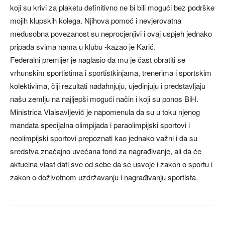
koji su krivi za plaketu definitivno ne bi bili mogući bez podrške
mojih klupskih kolega. Njihova pomoć i nevjerovatna
međusobna povezanost su neprocjenjivi i ovaj uspjeh jednako
pripada svima nama u klubu -kazao je Karić.
Federalni premijer je naglasio da mu je čast obratiti se
vrhunskim sportistima i sportistkinjama, trenerima i sportskim
kolektivima, čiji rezultati nadahnjuju, ujedinjuju i predstavljaju
našu zemlju na najljepši mogući način i koji su ponos BiH.
Ministrica Vlaisavljević je napomenula da su u toku njenog
mandata specijalna olimpijada i paraolimpijski sportovi i
neolimpijski sportovi prepoznati kao jednako važni i da su
sredstva značajno uvećana fond za nagrađivanje, ali da će
aktuelna vlast dati sve od sebe da se usvoje i zakon o sportu i
zakon o doživotnom uzdržavanju i nagrađivanju sportista.