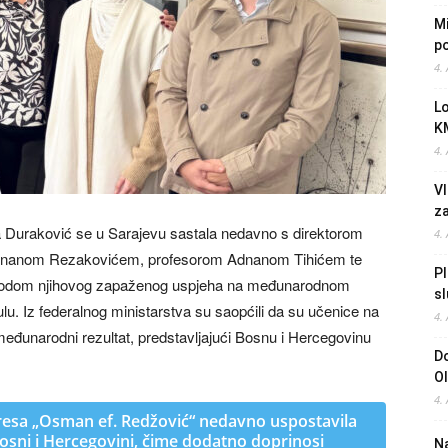
Mi
po
4.
L
K
4.
Vl
z
a Duraković se u Sarajevu sastala nedavno s direktorom
4.
ženanom Rezakovićem, profesorom Adnanom Tihićem te
Pl
ovodom njihovog zapaženog uspjeha na međunarodnom
sl
. Iz federalnog ministarstva su saopćili da su učenice na
4.
eđunarodni rezultat, predstavljajući Bosnu i Hercegovinu
Do
O
4.
dresa „Osman ef. Redžović“ nedavno uspostavila
osni i Hercegovini, čime dodatno doprinosi
Na