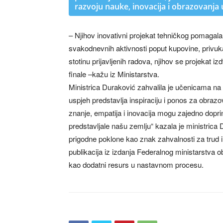
razvoju nauke, inovacija i obrazovanja u
– Njihov inovativni projekat tehničkog pomagal
svakodnevnih aktivnosti poput kupovine, privukao
stotinu prijavljenih radova, njihov se projekat i
finale –kažu iz Ministarstva.
Ministrica Duraković zahvalila je učenicama na 
uspjeh predstavlja inspiraciju i ponos za obra
znanje, empatija i inovacija mogu zajedno dopri
predstavljale našu zemlju“ kazala je ministrica
prigodne poklone kao znak zahvalnosti za trud i p
publikacija iz izdanja Federalnog ministarstva ob
kao dodatni resurs u nastavnom procesu.