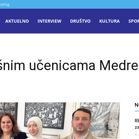
keting
aša
AKTUELNO
INTERVIEW
DRUŠTVO
KULTURA
SPO
iječ
ešnim učenicama Medre
enica
N
R
z
4.