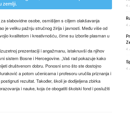
 zemlji.
4.
Ru
a za slabovidne osobe, osmišljen s ciljem olakšavanja
4.
 je veliku pažnju stručnog žirija i javnosti. Među više od
zdvojio kvalitetom i kreativnošću, čime su izborile plasman u
Pr
Z
4.
izuzetnoj prezentaciji i angažmanu, istaknuvši da njihov
zovni sistem Bosne i Hercegovine. „Vaš rad pokazuje kako
S
nijeti društvenom dobru. Ponosni smo što ste dostojno
4.
 Duraković a potom učenicama i profesoru uručila priznanja i
ostignuti rezultat. Također, školi je dodijeljena zbirka
razovanja i nauke, koja će obogatiti školski fond i poslužiti