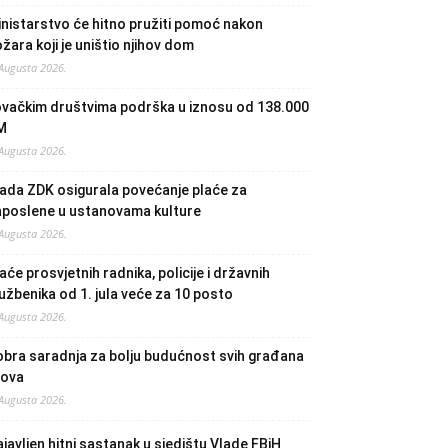
nistarstvo će hitno pružiti pomoć nakon
žara koji je uništio njihov dom
 Augusta 2026.
ovačkim društvima podrška u iznosu od 138.000
M
 Augusta 2026.
ada ZDK osigurala povećanje plaće za
aposlene u ustanovama kulture
 Augusta 2026.
aće prosvjetnih radnika, policije i državnih
užbenika od 1. jula veće za 10 posto
 Augusta 2026.
bra saradnja za bolju budućnost svih građana
lova
 Augusta 2026.
javljen hitni sastanak u sjedištu Vlade FBiH