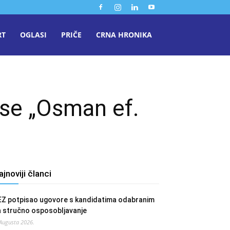
RT
OGLASI
PRIČE
CRNA HRONIKA
se „Osman ef.
ajnoviji članci
EZ potpisao ugovore s kandidatima odabranim
a stručno osposobljavanje
 Augusta 2026.