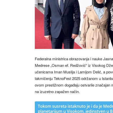
Federalna ministrica obrazovanja i nauke Jasn
Medrese „Osman ef. Redžović“ iz Visokog D
učenicama Iman Muslija i Lamijom Delić, a p
takmičenju TeknoFest 2025 održanom u Istanbulu
ovom prestižnom događaju ostvarile značajan m
na izuzetno zapažen način.
Tokom susreta istaknuto je i da je Me
planetarijum u Visokom, jedinstven u B