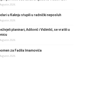
 Augusta 2026.
dari u Kaknju stupili u radnički neposluh
 Augusta 2026.
eživjeli planinari, Adilović i Vidimlić, se vratili u
enicu
 Augusta 2026.
pomen za Fadila Imamovića
 Augusta 2026.