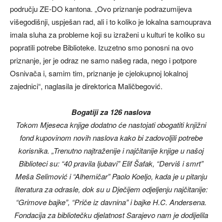
području ZE-DO kantona. „Ovo priznanje podrazumijeva
višegodišnji, uspješan rad, ali i to koliko je lokalna samouprava
imala sluha za probleme koji su izraženi u kulturi te koliko su
popratili potrebe Biblioteke. Izuzetno smo ponosni na ovo
priznanje, jer je odraz ne samo našeg rada, nego i potpore
Osnivača i, samim tim, priznanje je cjelokupnoj lokalnoj
zajednici“, naglasila je direktorica Maličbegović.
Bogatiji za 126 naslova
Tokom Mjeseca knjige dodatno će nastojati obogatiti knjižni
fond kupovinom novih naslova kako bi zadovoljili potrebe
korisnika. „Trenutno najtraženije i najčitanije knjige u našoj
Biblioteci su: “40 pravila ljubavi” Elif Šafak, “Derviš i smrt”
Meša Selimović i “Alhemičar” Paolo Koeljo, kada je u pitanju
literatura za odrasle, dok su u Dječijem odjeljenju najčitanije:
“Grimove bajke”, “Priče iz davnina” i bajke H.C. Andersena.
Fondacija za bibliotečku djelatnost Sarajevo nam je dodijelila