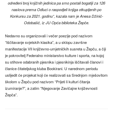
određeni broj knjižnih jedinica pa smo postali bogatiji za 126
naslova prema Odluci o raspodjeli knjiga otkupljenih po
Konkursu za 2021. godinu“, kazala nam je Anesa Džinić-
Odobašić, iz JU Opća biblioteka Žepče.
Nedavno su organizovali i večer poezije pod nazivom
“Iščitavanje svjetskih klasika”, a u sklopu završne
manifestacije VII književno-umjetničkih susreta u Žepču, a čiji
je pokrovitelj Federalno ministarstvo kulture i sporta, na kojoj
su stihove odabranih pjesnika i pjesnikinja iščitavali članovi i
članice čitateljskog kluba Bookirani. U narednom periodu
uslijedit će projekat koji će realizovati sa Srednjom mješovitom
školom u Žepču pod nazivom “Prijeti li kulturi čitanja
izumiranje?”, a zatim “Njegovanje Zavičajne književnosti
Žepča”.