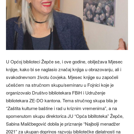
U Općoj biblioteci Žepče se, i ove godine, obilježava Mjesec
knjige, kako bi se naglasio značaj knjiga u obrazovanju, ali i
svakodnevnom životu čovjeka. Mjesec knjige su započeli
učešćem na stručnom skupu/seminaru u Fojnici koje je
organizovalo Društvo bibliotekara FBiH i Udruženje
bibliotekara ZE-DO kantona. Tema stručnog skupa bila je
“Zaštita kulturne baštine i rad u kriznim vremenima”, a na
spomenutom skupu direktorica JU “Opća biblitoteka” Žepče,
Sabina Maličbegović dobila je priznanje “Najbolji menadžer
2021” za ukupan doprinos razvoju bibliotečke djelatnosti na