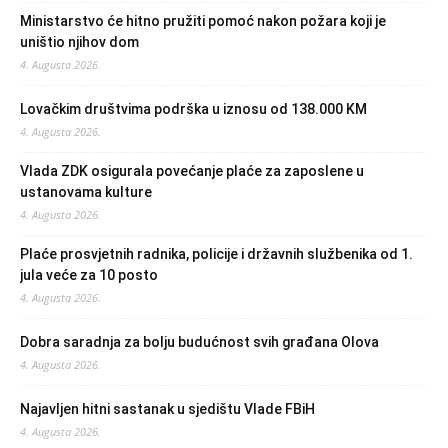
Ministarstvo će hitno pružiti pomoć nakon požara koji je
uništio njihov dom
4. Augusta 2026.
Lovačkim društvima podrška u iznosu od 138.000 KM
4. Augusta 2026.
Vlada ZDK osigurala povećanje plaće za zaposlene u
ustanovama kulture
4. Augusta 2026.
Plaće prosvjetnih radnika, policije i državnih službenika od 1.
jula veće za 10 posto
4. Augusta 2026.
Dobra saradnja za bolju budućnost svih građana Olova
4. Augusta 2026.
Najavljen hitni sastanak u sjedištu Vlade FBiH
4. Augusta 2026.