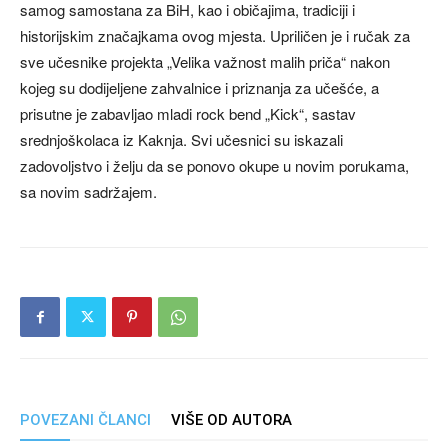
samog samostana za BiH, kao i običajima, tradiciji i
historijskim značajkama ovog mjesta. Upriličen je i ručak za
sve učesnike projekta „Velika važnost malih priča“ nakon
kojeg su dodijeljene zahvalnice i priznanja za učešće, a
prisutne je zabavljao mladi rock bend „Kick“, sastav
srednjoškolaca iz Kaknja. Svi učesnici su iskazali
zadovoljstvo i želju da se ponovo okupe u novim porukama,
sa novim sadržajem.
POVEZANI ČLANCI
VIŠE OD AUTORA