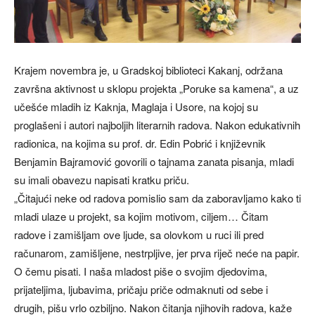
Krajem novembra je, u Gradskoj biblioteci Kakanj, održana
završna aktivnost u sklopu projekta „Poruke sa kamena“, a uz
učešće mladih iz Kaknja, Maglaja i Usore, na kojoj su
proglašeni i autori najboljih literarnih radova. Nakon edukativnih
radionica, na kojima su prof. dr. Edin Pobrić i književnik
Benjamin Bajramović govorili o tajnama zanata pisanja, mladi
su imali obavezu napisati kratku priču.
„Čitajući neke od radova pomislio sam da zaboravljamo kako ti
mladi ulaze u projekt, sa kojim motivom, ciljem… Čitam
radove i zamišljam ove ljude, sa olovkom u ruci ili pred
računarom, zamišljene, nestrpljive, jer prva riječ neće na papir.
O čemu pisati. I naša mladost piše o svojim djedovima,
prijateljima, ljubavima, pričaju priče odmaknuti od sebe i
drugih, pišu vrlo ozbiljno. Nakon čitanja njihovih radova, kaže