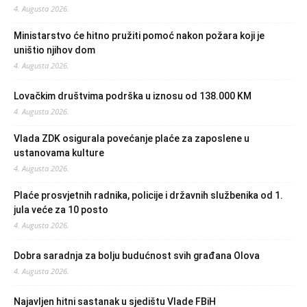
4. Augusta 2026.
Ministarstvo će hitno pružiti pomoć nakon požara koji je
uništio njihov dom
4. Augusta 2026.
Lovačkim društvima podrška u iznosu od 138.000 KM
4. Augusta 2026.
Vlada ZDK osigurala povećanje plaće za zaposlene u
ustanovama kulture
4. Augusta 2026.
Plaće prosvjetnih radnika, policije i državnih službenika od 1.
jula veće za 10 posto
4. Augusta 2026.
Dobra saradnja za bolju budućnost svih građana Olova
4. Augusta 2026.
Najavljen hitni sastanak u sjedištu Vlade FBiH