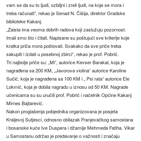
vam se da su to ljudi, ozbiljni i zreli ljudi, na koje se mora i
treba računati“, rekao je Senad N. Čišija, direktor Gradske
biblioteke Kakanj.
„Zaista ima veoma dobrih radova koji zaslužuju pozornost.
Imali smo što i čitati. Napisane su poštujući sve kriterije koje
kratka priča mora poštovati. Svakako da sve priče treba
sakupiti i izdati u posebnoj zbirci“, rekao je prof. Pobrić.
Tri najbolje priče su: „Mi“, autorice Kevser Barakat, koja je
nagrađena sa 200 KM, „Javorova violina“ autorice Karoline
Sučić, koja je nagrađena sa 100 KM i „ Psi rata“ autorice Ele
Lokmić, koja je dobila nagradu u iznosu od 50 KM. Nagrade
učenicama su su uručili prof. Pobrić i načelnik Općine Kakanj
Mirnes Bajtarević.
Nakon proglašenja pobjednika organizovana je posjeta
Kraljevoj Sutjesci, odnosno obilazak Franjevačkog samostana
i bosanske kuće Ive Duspera i džamije Mehmeda Fatiha. Vikar
u Samostanu održao je predavanje o važnosti i značaju