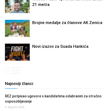
21 metra
Brojne medalje za članove AK Zenica
Novi izazov za Suada Hankića
Najnoviji članci
REZ potpisao ugovore s kandidatima odabranim za stručno
osposobljavanje
4. Augusta 2026.