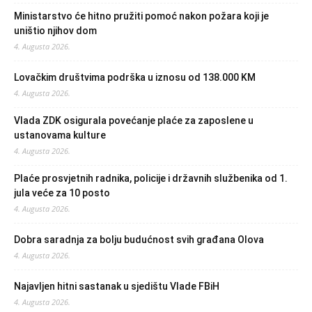
Ministarstvo će hitno pružiti pomoć nakon požara koji je
uništio njihov dom
4. Augusta 2026.
Lovačkim društvima podrška u iznosu od 138.000 KM
4. Augusta 2026.
Vlada ZDK osigurala povećanje plaće za zaposlene u
ustanovama kulture
4. Augusta 2026.
Plaće prosvjetnih radnika, policije i državnih službenika od 1.
jula veće za 10 posto
4. Augusta 2026.
Dobra saradnja za bolju budućnost svih građana Olova
4. Augusta 2026.
Najavljen hitni sastanak u sjedištu Vlade FBiH
4. Augusta 2026.