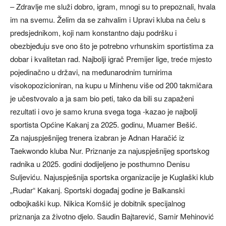
– Zdravlje me služi dobro, igram, mnogi su to prepoznali, hvala
im na svemu. Želim da se zahvalim i Upravi kluba na čelu s
predsjednikom, koji nam konstantno daju podršku i
obezbjeđuju sve ono što je potrebno vrhunskim sportistima za
dobar i kvalitetan rad. Najbolji igrač Premijer lige, treće mjesto
pojedinačno u državi, na međunarodnim turnirima
visokopozicioniran, na kupu u Minhenu više od 200 takmičara
je učestvovalo a ja sam bio peti, tako da bili su zapaženi
rezultati i ovo je samo kruna svega toga -kazao je najbolji
sportista Općine Kakanj za 2025. godinu, Muamer Bešić.
Za najuspješnijeg trenera izabran je Adnan Haračić iz
Taekwondo kluba Nur. Priznanje za najuspješnijeg sportskog
radnika u 2025. godini dodijeljeno je posthumno Denisu
Suljeviću. Najuspješnija sportska organizacije je Kuglaški klub
„Rudar“ Kakanj. Sportski događaj godine je Balkanski
odbojkaški kup. Nikica Komšić je dobitnik specijalnog
priznanja za životno djelo. Saudin Bajtarević, Samir Mehinović