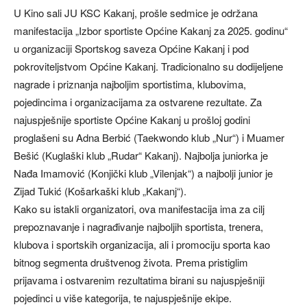
U Kino sali JU KSC Kakanj, prošle sedmice je održana
manifestacija „Izbor sportiste Općine Kakanj za 2025. godinu“
u organizaciji Sportskog saveza Općine Kakanj i pod
pokroviteljstvom Općine Kakanj. Tradicionalno su dodijeljene
nagrade i priznanja najboljim sportistima, klubovima,
pojedincima i organizacijama za ostvarene rezultate. Za
najuspješnije sportiste Općine Kakanj u prošloj godini
proglašeni su Adna Berbić (Taekwondo klub „Nur“) i Muamer
Bešić (Kuglaški klub „Rudar“ Kakanj). Najbolja juniorka je
Nađa Imamović (Konjički klub „Vilenjak“) a najbolji junior je
Zijad Tukić (Košarkaški klub „Kakanj“).
Kako su istakli organizatori, ova manifestacija ima za cilj
prepoznavanje i nagrađivanje najboljih sportista, trenera,
klubova i sportskih organizacija, ali i promociju sporta kao
bitnog segmenta društvenog života. Prema pristiglim
prijavama i ostvarenim rezultatima birani su najuspješniji
pojedinci u više kategorija, te najuspješnije ekipe.