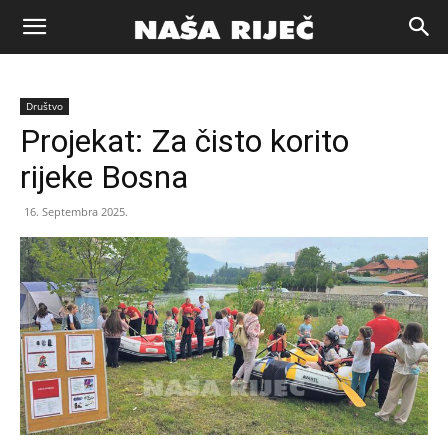
Naša
Društvo
riječ
Projekat: Za čisto korito
rijeke Bosna
Zenica
16. Septembra 2025.