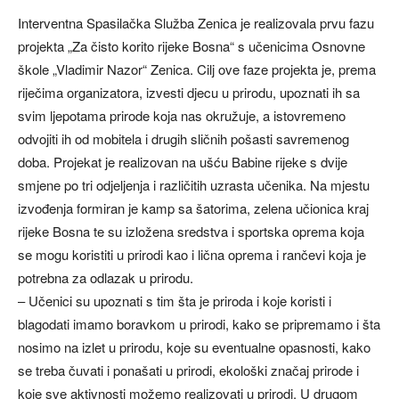
Interventna Spasilačka Služba Zenica je realizovala prvu fazu
projekta „Za čisto korito rijeke Bosna“ s učenicima Osnovne
škole „Vladimir Nazor“ Zenica. Cilj ove faze projekta je, prema
riječima organizatora, izvesti djecu u prirodu, upoznati ih sa
svim ljepotama prirode koja nas okružuje, a istovremeno
odvojiti ih od mobitela i drugih sličnih pošasti savremenog
doba. Projekat je realizovan na ušću Babine rijeke s dvije
smjene po tri odjeljenja i različitih uzrasta učenika. Na mjestu
izvođenja formiran je kamp sa šatorima, zelena učionica kraj
rijeke Bosna te su izložena sredstva i sportska oprema koja
se mogu koristiti u prirodi kao i lična oprema i rančevi koja je
potrebna za odlazak u prirodu.
– Učenici su upoznati s tim šta je priroda i koje koristi i
blagodati imamo boravkom u prirodi, kako se pripremamo i šta
nosimo na izlet u prirodu, koje su eventualne opasnosti, kako
se treba čuvati i ponašati u prirodi, ekološki značaj prirode i
koje sve aktivnosti možemo realizovati u prirodi. U drugom