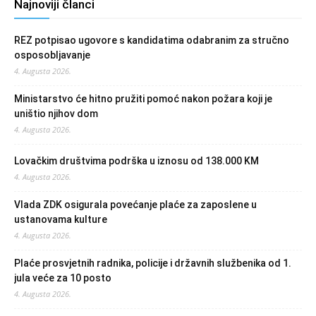
Najnoviji članci
REZ potpisao ugovore s kandidatima odabranim za stručno
osposobljavanje
4. Augusta 2026.
Ministarstvo će hitno pružiti pomoć nakon požara koji je
uništio njihov dom
4. Augusta 2026.
Lovačkim društvima podrška u iznosu od 138.000 KM
4. Augusta 2026.
Vlada ZDK osigurala povećanje plaće za zaposlene u
ustanovama kulture
4. Augusta 2026.
Plaće prosvjetnih radnika, policije i državnih službenika od 1.
jula veće za 10 posto
4. Augusta 2026.