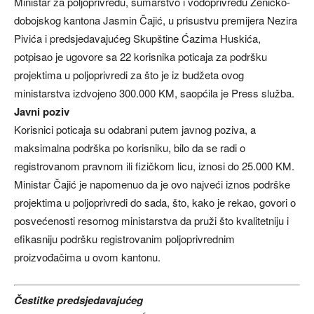
Ministar za poljoprivredu, šumarstvo i vodoprivredu Zeničko-
dobojskog kantona Jasmin Čajić, u prisustvu premijera Nezira
Pivića i predsjedavajućeg Skupštine Ćazima Huskića,
potpisao je ugovore sa 22 korisnika poticaja za podršku
projektima u poljoprivredi za što je iz budžeta ovog
ministarstva izdvojeno 300.000 KM, saopćila je Press služba.
Javni poziv
Korisnici poticaja su odabrani putem javnog poziva, a
maksimalna podrška po korisniku, bilo da se radi o
registrovanom pravnom ili fizičkom licu, iznosi do 25.000 KM.
Ministar Čajić je napomenuo da je ovo najveći iznos podrške
projektima u poljoprivredi do sada, što, kako je rekao, govori o
posvećenosti resornog ministarstva da pruži što kvalitetniju i
efikasniju podršku registrovanim poljoprivrednim
proizvođačima u ovom kantonu.
Čestitke predsjedavajućeg