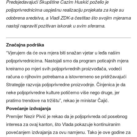
Predsjedavajući Skupštine Ćazim Huskić poželio je
poljoprivrednicima uspješnu realizaciju projekata za koje su
odobrena sredstva, a Vladi ZDK-a čestitao što svojim mjerama
nastoji napraviti pozitivan iskorak u svim sferama.
Značajna podrška
“Vjerujem da će ova mjera biti snažan vjetar u leđa našim
poljoprivrednicima. Nastojali smo da program poticajnih mjera
kreiramo po mjeri svih poljoprivrednih proizvođača, vodeći
računa o njihovim potrebama a istovremeno se pridržavajući
Strategije razvoja poljoprivredne proizvodnje. Činjenica je da
neke poljoprivredne kulture potičemo više nego druge, jer
pratimo trendove na tržištu”, rekao je ministar Čajić.
Povećanje izdvajanja
Premijer Nezir Pivić je rekao da je poljoprivreda od posebnog
interesa za ovaj kanton, što Vlada pokazuje kontinuiranim
povećanjem izdvajanja za ovu namjenu. Tako je ove godine za