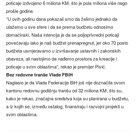
poticaje izdvojeno 6 miliona KM, što je pola miliona više nego
prošle godine.
“U ovih godinu dana pokazali smo da želimo jednako da
ulažemo u sve sfere i da se prema budžetu odnosimo
domaćinski. Naša intencija je da se poljoprivredni poticaji
povećavaju iako je naš budžet prenapregnut, jer oko 70 posto
budžeta usmjeravamo u izvršavanje ustavnih i zakonskih
obaveza, ali nastojimo da nađemo prostora za kreacije i
poticaje u svim oblastima”, rekao je premijer Pivić.
Bez redovne tranše Vlade FBiH
Naglasio je da Vlada Federacije BiH još nije doznačila ovom
kantonu redovnu godišnju tranšu od 32 miliona KM, što su,
kako je rekao, značajna sredstva koja su planirana u budžetu,
a iz kojih se, između ostalog, finansiraju i razvojni projekti u
svim oblastima.