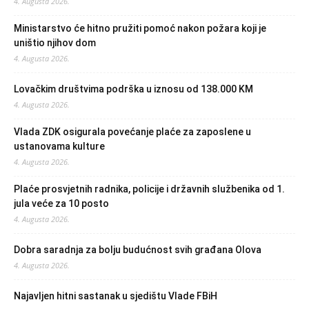
4. Augusta 2026.
Ministarstvo će hitno pružiti pomoć nakon požara koji je
uništio njihov dom
4. Augusta 2026.
Lovačkim društvima podrška u iznosu od 138.000 KM
4. Augusta 2026.
Vlada ZDK osigurala povećanje plaće za zaposlene u
ustanovama kulture
4. Augusta 2026.
Plaće prosvjetnih radnika, policije i državnih službenika od 1.
jula veće za 10 posto
4. Augusta 2026.
Dobra saradnja za bolju budućnost svih građana Olova
4. Augusta 2026.
Najavljen hitni sastanak u sjedištu Vlade FBiH