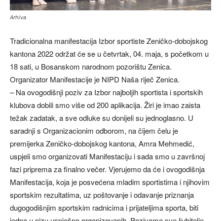
Arhiva
Tradicionalna manifestacija Izbor sportiste Zeničko-dobojskog
kantona 2022 održat će se u četvrtak, 04. maja, s početkom u
18 sati, u Bosanskom narodnom pozorištu Zenica.
Organizator Manifestacije je NIPD Naša riječ Zenica.
– Na ovogodišnji poziv za Izbor najboljih sportista i sportskih
klubova dobili smo više od 200 aplikacija. Žiri je imao zaista
težak zadatak, a sve odluke su donijeli su jednoglasno. U
saradnji s Organizacionim odborom, na čijem čelu je
premijerka Zeničko-dobojskog kantona, Amra Mehmedić,
uspjeli smo organizovati Manifestaciju i sada smo u završnoj
fazi priprema za finalno večer. Vjerujemo da će i ovogodišnja
Manifestacija, koja je posvećena mladim sportistima i njihovim
sportskim rezultatima, uz poštovanje i odavanje priznanja
dugogodišnjim sportskim radnicima i prijateljima sporta, biti
jedna u nizu uspješno organizovanih. Pozivamo sve ljubitelje