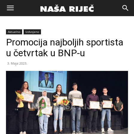
Naša
Aktuelno
Izdvojeno
riječ
Promocija najboljih sportista
u četvrtak u BNP-u
Zenica
3. Maja 2023.