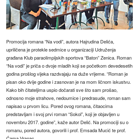
Promocija romana “Na vodi”, autora Hajrudina Delića,
upriličena je protekle sedmice u organizaciji Udruženja
građana Klub paraolimpijskih sportova “Baton” Zenica. Roman
“Na vodi” je priča o dvoje mladih koji se početkom devedesetih
godina prošlog vijeka razdvajaju na duže vrijeme. “Roman je
pisan oko dvije godine i zasnovan je na mom ličnom iskustvu.
Kako bih čitateljima uspio dočarati sve što sam prošao,
odnosno moje strahove, nedoumice i predrasude, roman sam
napisao u prvom licu. Pored ovog romana, čitaocima
predstavljam i svoj prvi roman “Sokol”, koji je objavljen u
novembru 2017. godine”, kaže autor Delić. Na promociji su o
romanu, pored autora, govorili i prof. Emsada Mucić te prof.
Ćama Vranac.