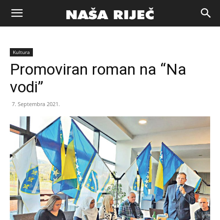
Naša
Kultura
riječ
Promoviran roman na “Na
vodi”
Zenica
7. Septembra 2021.