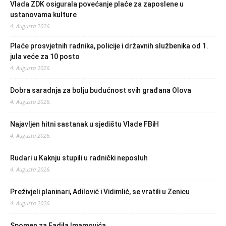
Vlada ZDK osigurala povećanje plaće za zaposlene u
ustanovama kulture
4. Augusta 2026.
Plaće prosvjetnih radnika, policije i državnih službenika od 1.
jula veće za 10 posto
4. Augusta 2026.
Dobra saradnja za bolju budućnost svih građana Olova
4. Augusta 2026.
Najavljen hitni sastanak u sjedištu Vlade FBiH
4. Augusta 2026.
Rudari u Kaknju stupili u radnički neposluh
4. Augusta 2026.
Preživjeli planinari, Adilović i Vidimlić, se vratili u Zenicu
4. Augusta 2026.
Spomen za Fadila Imamovića