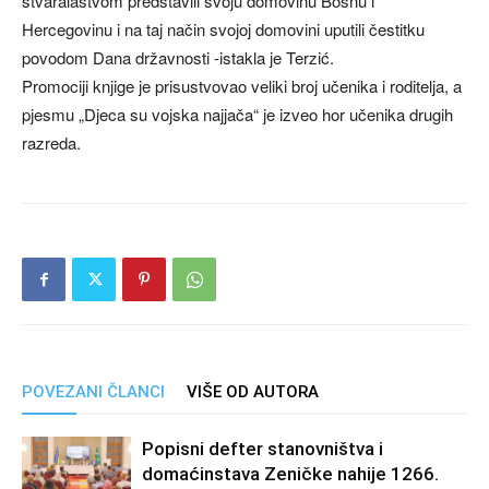
stvaralaštvom predstavili svoju domovinu Bosnu i
Hercegovinu i na taj način svojoj domovini uputili čestitku
povodom Dana državnosti -istakla je Terzić.
Promociji knjige je prisustvovao veliki broj učenika i roditelja, a
pjesmu „Djeca su vojska najjača“ je izveo hor učenika drugih
razreda.
POVEZANI ČLANCI
VIŠE OD AUTORA
Popisni defter stanovništva i
domaćinstava Zeničke nahije 1266.