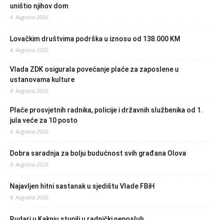
uništio njihov dom
4. Augusta 2026.
Lovačkim društvima podrška u iznosu od 138.000 KM
4. Augusta 2026.
Vlada ZDK osigurala povećanje plaće za zaposlene u
ustanovama kulture
4. Augusta 2026.
Plaće prosvjetnih radnika, policije i državnih službenika od 1.
jula veće za 10 posto
4. Augusta 2026.
Dobra saradnja za bolju budućnost svih građana Olova
4. Augusta 2026.
Najavljen hitni sastanak u sjedištu Vlade FBiH
4. Augusta 2026.
Rudari u Kaknju stupili u radnički neposluh