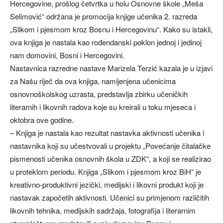
Hercegovine, prošlog četvrtka u holu Osnovne škole „Meša
Selimović“ održana je promocija knjige učenika 2. razreda
„Slikom i pjesmom kroz Bosnu i Hercegovinu“. Kako su istakli,
ova knjiga je nastala kao rođendanski poklon jednoj i jedinoj
nam domovini, Bosni i Hercegovini.
Nastavnica razredne nastave Marizela Terzić kazala je u izjavi
za Našu riječ da ova knjiga, namijenjena učenicima
osnovnoškolskog uzrasta, predstavlja zbirku učeničkih
literarnih i likovnih radova koje su kreirali u toku mjeseca i
oktobra ove godine.
– Knjiga je nastala kao rezultat nastavka aktivnosti učenika i
nastavnika koji su učestvovali u projektu „Povećanje čitalačke
pismenosti učenika osnovnih škola u ZDK“, a koji se realizirao
u proteklom periodu. Knjiga „Slikom i pjesmom kroz BiH“ je
kreativno-produktivni jezički, medijski i likovni produkt koji je
nastavak započetih aktivnosti. Učenici su primjenom različitih
likovnih tehnika, medijskih sadržaja, fotografija i literarnim