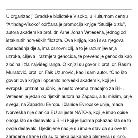
U organizaciji Gradske biblioteke Visoko, u Kulturnom centru
“Altindag-Visoko” održana je promocija knjige “Studije o zlu”,
autora akademika prof. dr. Arne Johan Vetlesena, jednog od
istaknutih norveških filozofa. Ova knjiga, kao i sva njegova
dosadašnja djela, ima osnovni cilj, a to je razumijevanja
uzroka, ciljeva i razmjera genocida, te prevencije genocida kao
zločina i zla najvišeg ranga. O knjizi su govorili: prof. dr. Rasim
Muratović, prof. dr. Faik Uzunović, kao i sam autor. “Ono što
govori ova knjiga i općenito norveški akademik, koji je i
evropski priznat naučnik, je nešto veoma značajno za BiH.
Vetlesen je jedan od rijetkih autora na Zapadu, a tu mislim, prije
svega, na Zapadnu Evropu i članice Evropske unije, mada
Norveška nije članica EU ali jeste NATO-a, koji je imao opise
onoga što se dešavalo u BiH i koji je ljudima pokazao šta se to
ovdje dešavalo. Ujedinjene nacije su imale stav da su ove tri
zaraćene strane i da su to neka balkanska plemena i slično.