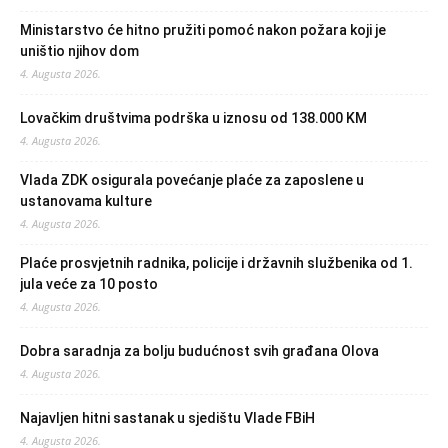
Ministarstvo će hitno pružiti pomoć nakon požara koji je
uništio njihov dom
4. Augusta 2026.
Lovačkim društvima podrška u iznosu od 138.000 KM
4. Augusta 2026.
Vlada ZDK osigurala povećanje plaće za zaposlene u
ustanovama kulture
4. Augusta 2026.
Plaće prosvjetnih radnika, policije i državnih službenika od 1.
jula veće za 10 posto
4. Augusta 2026.
Dobra saradnja za bolju budućnost svih građana Olova
4. Augusta 2026.
Najavljen hitni sastanak u sjedištu Vlade FBiH
4. Augusta 2026.