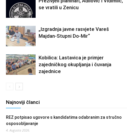
Preživjeli planinari, Adilović i Vidimlić,
se vratili u Zenicu
„Izgradnja javne rasvjete Vareš
Majdan-Stupni Do-Mir“
Kobilica: Lastavica je primjer
zajedničkog okupljanja i čuvanja
zajednice
Najnoviji članci
REZ potpisao ugovore s kandidatima odabranim za stručno
osposobljavanje
4. Augusta 2026.