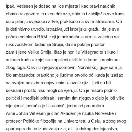
Ipak, Vetlesen je došao na lice mjesta i kao pravi naučnik
obavio razgovore te uzeo dokaze, snimio i zabilježio sve kada
su u pitanju svjedoci i žrtve, praktično na svim stranama. On
je definitivno utvrdio, istraživajući istorijsku građu, da je sve
počelo od plana RAM, koji je nekadašnja armija zajedno sa
rukovodstvom tadašnje Srbije, da se pokrije prostor
zamišljene Velike Srbije. Išao je npr. i u Višegrad te slikao i
snimao kuću u kojoj su zapaljeni civili te je imao i problema
zbog toga. Čak i u njegovoj domovini Norveškoj, gdje sam ja
bio ambasador, praktično je ljudima otvorio oči kada je izašao
sa svojim nalazima objavljenim u ovoj knjizi, ljudi su bili
šokirani i prosto nisu mogli da vjeruju. On je hrabro podnio
politički i medijski pritisak i samim tim njegovo djelo je još više
cijenjeno”, poručio je Uzunović, jedan od promotora.
Arne Johan Vetlesen je član Akademije nauka Norveške i
profesor Političke filozofije na Univerzitetu u Oslu, a zbog svog
upornog rada na izučavanju zla, ali i ljudskog dostojanstva,