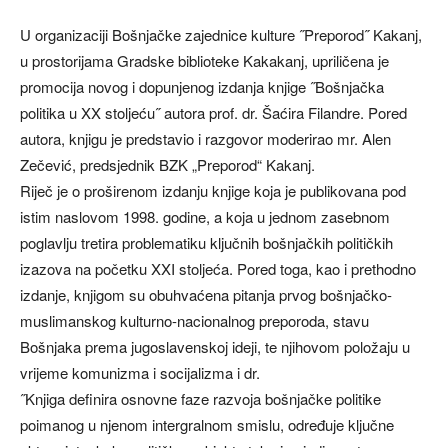
U organizaciji Bošnjačke zajednice kulture ˝Preporod˝ Kakanj,
u prostorijama Gradske biblioteke Kakakanj, upriličena je
promocija novog i dopunjenog izdanja knjige ˝Bošnjačka
politika u XX stoljeću˝ autora prof. dr. Šaćira Filandre. Pored
autora, knjigu je predstavio i razgovor moderirao mr. Alen
Zečević, predsjednik BZK „Preporod“ Kakanj.
Riječ je o proširenom izdanju knjige koja je publikovana pod
istim naslovom 1998. godine, a koja u jednom zasebnom
poglavlju tretira problematiku ključnih bošnjačkih političkih
izazova na početku XXI stoljeća. Pored toga, kao i prethodno
izdanje, knjigom su obuhvaćena pitanja prvog bošnjačko-
muslimanskog kulturno-nacionalnog preporoda, stavu
Bošnjaka prema jugoslavenskoj ideji, te njihovom položaju u
vrijeme komunizma i socijalizma i dr.
˝Knjiga definira osnovne faze razvoja bošnjačke politike
poimanog u njenom intergralnom smislu, određuje ključne