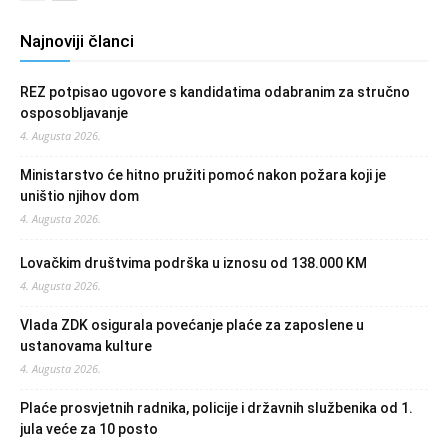
Najnoviji članci
REZ potpisao ugovore s kandidatima odabranim za stručno
osposobljavanje
4. Augusta 2026.
Ministarstvo će hitno pružiti pomoć nakon požara koji je
uništio njihov dom
4. Augusta 2026.
Lovačkim društvima podrška u iznosu od 138.000 KM
4. Augusta 2026.
Vlada ZDK osigurala povećanje plaće za zaposlene u
ustanovama kulture
4. Augusta 2026.
Plaće prosvjetnih radnika, policije i državnih službenika od 1.
jula veće za 10 posto