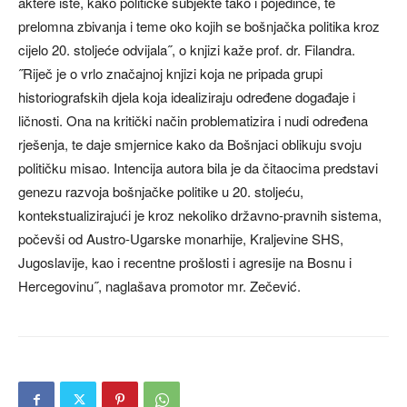
aktere iste, kako političke subjekte tako i pojedince, te
prelomna zbivanja i teme oko kojih se bošnjačka politika kroz
cijelo 20. stoljeće odvijala˝, o knjizi kaže prof. dr. Filandra.
˝Riječ je o vrlo značajnoj knjizi koja ne pripada grupi
historiografskih djela koja idealiziraju određene događaje i
ličnosti. Ona na kritički način problematizira i nudi određena
rješenja, te daje smjernice kako da Bošnjaci oblikuju svoju
političku misao. Intencija autora bila je da čitaocima predstavi
genezu razvoja bošnjačke politike u 20. stoljeću,
kontekstualizirajući je kroz nekoliko državno-pravnih sistema,
počevši od Austro-Ugarske monarhije, Kraljevine SHS,
Jugoslavije, kao i recentne prošlosti i agresije na Bosnu i
Hercegovinu˝, naglašava promotor mr. Zečević.