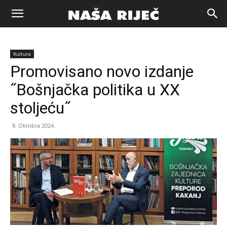
Naša
Kultura
riječ
Promovisano novo izdanje
˝Bošnjačka politika u XX
Zenica
stoljeću˝
8. Oktobra 2024.