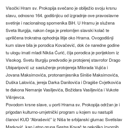
Visočki Hram sv. Prokopija svečano je obilježio svoju krsnu
slavu, odnosno 164. godišnjicu od izgradnje ove pravoslavne
svetinje i nacionalnog spomenika BiH. U Hramu je služena
Sveta liturgija, nakon čega je prelomljen slavski kolač te
upriličena trokratna ophodnja litije oko Hrama. Ovogodišnji
kum slave bila je porodica Kovačević, dok će naredne godine
tu ulogu imati mladi Nikša Ćurić, čija porodica je porijeklom iz
Visokog. Svetu liturgiju predvodio je protojerej stavrofor Drago
Ubiparipović uz sasluženje protojereja Milorada Vujića i
Jovana Maksimovića, protonamjesnika Siniše Maksimovića,
Duška Lalovića, jereja Darka Danilovića i Dragiše Cvjetkovića
te đakona Nemanje Vasiljevića, Božidara Vasiljevića i Vukote
Višnjevca.
Povodom krsne slave, u porti Hrama sv. Prokopija održan je i
prigodan kulturno-umjetnički program u kojem su nastupili
članovi KUD “Abrašević” iz Niša te srbijanski glumac Svetislav
Marković, kao i etno grupa Sestre Kovač te nekoliko izvornih