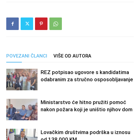
POVEZANI ČLANCI
VIŠE OD AUTORA
REZ potpisao ugovore s kandidatima
odabranim za stručno osposobljavanje
Ministarstvo će hitno pružiti pomoć
nakon požara koji je uništio njihov dom
Lovačkim društvima podrška u iznosu
od 138.000 KM