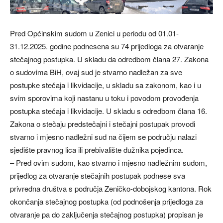
Pred Općinskim sudom u Zenici u periodu od 01.01-
31.12.2025. godine podnesena su 74 prijedloga za otvaranje
stečajnog postupka. U skladu da odredbom člana 27. Zakona
o sudovima BiH, ovaj sud je stvarno nadležan za sve
postupke stečaja i likvidacije, u skladu sa zakonom, kao i u
svim sporovima koji nastanu u toku i povodom provođenja
postupka stečaja i likvidacije. U skladu s odredbom člana 16.
Zakona o stečaju predstečajni i stečajni postupak provodi
stvarno i mjesno nadležni sud na čijem se području nalazi
sjedište pravnog lica ili prebivalište dužnika pojedinca.
– Pred ovim sudom, kao stvarno i mjesno nadležnim sudom,
prijedlog za otvaranje stečajnih postupak podnese sva
privredna društva s područja Zeničko-dobojskog kantona. Rok
okončanja stečajnog postupka (od podnošenja prijedloga za
otvaranje pa do zaključenja stečajnog postupka) propisan je