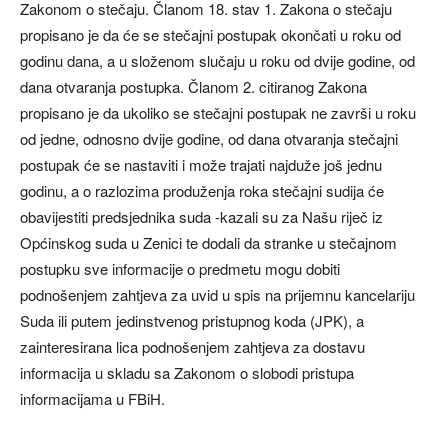
Zakonom o stečaju. Članom 18. stav 1. Zakona o stečaju
propisano je da će se stečajni postupak okončati u roku od
godinu dana, a u složenom slučaju u roku od dvije godine, od
dana otvaranja postupka. Članom 2. citiranog Zakona
propisano je da ukoliko se stečajni postupak ne završi u roku
od jedne, odnosno dvije godine, od dana otvaranja stečajni
postupak će se nastaviti i može trajati najduže još jednu
godinu, a o razlozima produženja roka stečajni sudija će
obavijestiti predsjednika suda -kazali su za Našu riječ iz
Općinskog suda u Zenici te dodali da stranke u stečajnom
postupku sve informacije o predmetu mogu dobiti
podnošenjem zahtjeva za uvid u spis na prijemnu kancelariju
Suda ili putem jedinstvenog pristupnog koda (JPK), a
zainteresirana lica podnošenjem zahtjeva za dostavu
informacija u skladu sa Zakonom o slobodi pristupa
informacijama u FBiH.