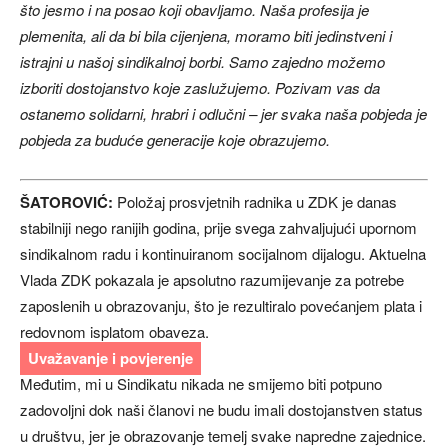
što jesmo i na posao koji obavljamo. Naša profesija je
plemenita, ali da bi bila cijenjena, moramo biti jedinstveni i
istrajni u našoj sindikalnoj borbi. Samo zajedno možemo
izboriti dostojanstvo koje zaslužujemo. Pozivam vas da
ostanemo solidarni, hrabri i odlučni – jer svaka naša pobjeda je
pobjeda za buduće generacije koje obrazujemo.
ŠATOROVIĆ:
Položaj prosvjetnih radnika u ZDK je danas
stabilniji nego ranijih godina, prije svega zahvaljujući upornom
sindikalnom radu i kontinuiranom socijalnom dijalogu. Aktuelna
Vlada ZDK pokazala je apsolutno razumijevanje za potrebe
zaposlenih u obrazovanju, što je rezultiralo povećanjem plata i
redovnom isplatom obaveza.
Uvažavanje i povjerenje
Međutim, mi u Sindikatu nikada ne smijemo biti potpuno
zadovoljni dok naši članovi ne budu imali dostojanstven status
u društvu, jer je obrazovanje temelj svake napredne zajednice.