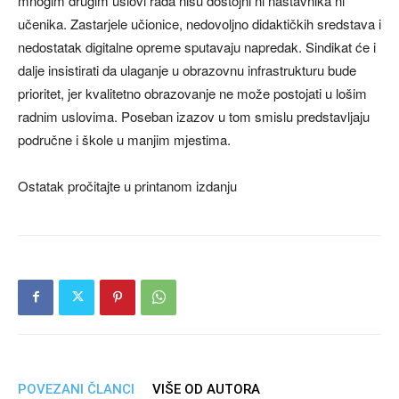
mnogim drugim uslovi rada nisu dostojni ni nastavnika ni
učenika. Zastarjele učionice, nedovoljno didaktičkih sredstava i
nedostatak digitalne opreme sputavaju napredak. Sindikat će i
dalje insistirati da ulaganje u obrazovnu infrastrukturu bude
prioritet, jer kvalitetno obrazovanje ne može postojati u lošim
radnim uslovima. Poseban izazov u tom smislu predstavljaju
područne i škole u manjim mjestima.
Ostatak pročitajte u printanom izdanju
POVEZANI ČLANCI
VIŠE OD AUTORA