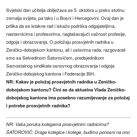
Svjetski dan učitelja obilježava se 5. oktobra u preko stotinu
zemalja svijeta, pa tako i u Bosni i Hercegovini. Ovaj dan je
prilika da se istakne rad i iskaže podrška odgajateljima,
nastavnicima i profesorima, naglašavajući važnost profesije,
odgoja i obrazovanja. O položaju prosvjetnih radnika u
Zeničko-dobojskom kantonu, ali i uslovima rada, razgovarali
smo sa Selvedinom Šatorovićem, predsjednikom
Samostalnog sindikata osnovnog obrazovanja i odgoja
Zeničko-dobojskog kantona i Federacije BiH.
NR: Kakav je položaj prosvjetnih radnika u Zeničko-
dobojskom kantonu? Čini se da aktuelna Vlada Zeničko-
dobojskog kantona ima posebno razumijevanje za položaj
i potrebe prosvjetnih radnika?
NR: Vaša poruka kolegama prosvjetnim radnicima?
ŠATOROVIĆ: Drage kolegice i kolege, budimo ponosni na ono