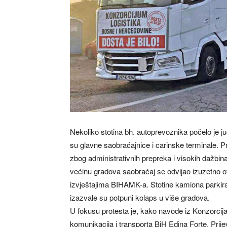
Nekoliko stotina bh. autoprevoznika počelo je juč
su glavne saobraćajnice i carinske terminale. Pri
zbog administrativnih prepreka i visokih dažbi
većinu gradova saobraćaj se odvijao izuzetno
izvještajima BIHAMK-a. Stotine kamiona parkira
izazvale su potpuni kolaps u više gradova.
U fokusu protesta je, kako navode iz Konzorcija
komunikacija i transporta BiH Edina Forte. Prije