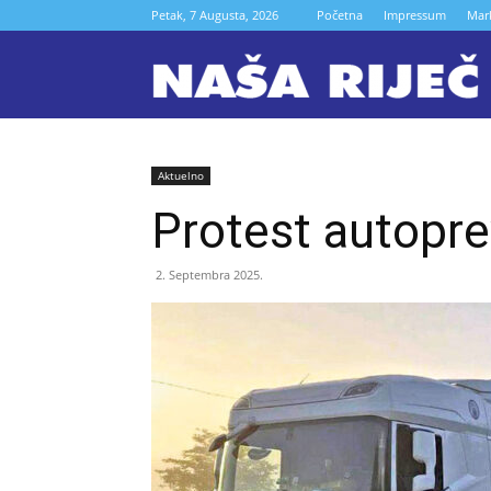
Petak, 7 Augusta, 2026
Početna
Impressum
Mar
N
r
Aktuelno
Protest autopre
Z
2. Septembra 2025.