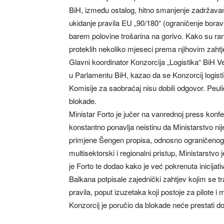
BiH, između ostalog, hitno smanjenje zadržavanj
ukidanje pravila EU „90/180“ (ograničenje bora
barem polovine trošarina na gorivo. Kako su ra
proteklih nekoliko mjeseci prema njihovim zaht
Glavni koordinator Konzorcija „Logistika“ BiH 
u Parlamentu BiH, kazao da se Konzorcij logisti
Komisije za saobraćaj nisu dobili odgovor. Peul
blokade.
Ministar Forto je jučer na vanrednoj press konfe
konstantno ponavlja neistinu da Ministarstvo nije
primjene Šengen propisa, odnosno ograničenog 
multisektorski i regionalni pristup, Ministarstvo j
je Forto te dodao kako je već pokrenuta inicija
Balkana potpisale zajednički zahtjev kojim se 
pravila, poput izuzetaka koji postoje za pilote i 
Konzorcij je poručio da blokade neće prestati do