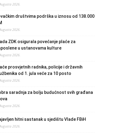
 Augusta 2026.
ovačkim društvima podrška u iznosu od 138.000
M
 Augusta 2026.
ada ZDK osigurala povećanje plaće za
aposlene u ustanovama kulture
 Augusta 2026.
aće prosvjetnih radnika, policije i državnih
užbenika od 1. jula veće za 10 posto
 Augusta 2026.
bra saradnja za bolju budućnost svih građana
lova
 Augusta 2026.
javljen hitni sastanak u sjedištu Vlade FBiH
 Augusta 2026.