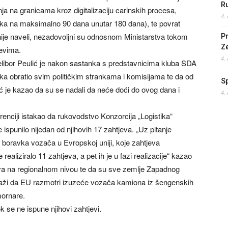
Ru
a na granicama kroz digitalizaciju carinskih procesa,
4.
vka na maksimalno 90 dana unutar 180 dana), te povrat
nije naveli, nezadovoljni su odnosnom Ministarstva tokom
Pr
Z
jevima.
4.
Velibor Peulić je nakon sastanka s predstavnicima kluba SDA
ka obratio svim političkim strankama i komisijama te da od
S
ić je kazao da su se nadali da neće doći do ovog dana i
4.
renciji istakao da rukovodstvo Konzorcija „Logistika“
 ispunilo nijedan od njihovih 17 zahtjeva. „Uz pitanje
boravka vozača u Evropskoj uniji, koje zahtjeva
e realiziralo 11 zahtjeva, a pet ih je u fazi realizacije“ kazao
tiva na regionalnom nivou te da su sve zemlje Zapadnog
traži da EU razmotri izuzeće vozača kamiona iz šengenskih
mornare.
k se ne ispune njihovi zahtjevi.