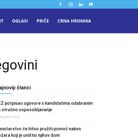
RT
OGLASI
PRIČE
CRNA HRONIKA
egovini
ajnoviji članci
EZ potpisao ugovore s kandidatima odabranim
a stručno osposobljavanje
 Augusta 2026.
nistarstvo će hitno pružiti pomoć nakon
žara koji je uništio njihov dom