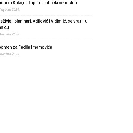
dari u Kaknju stupili u radnički neposluh
 Augusta 2026.
eživjeli planinari, Adilović i Vidimlić, se vratili u
enicu
 Augusta 2026.
pomen za Fadila Imamovića
 Augusta 2026.