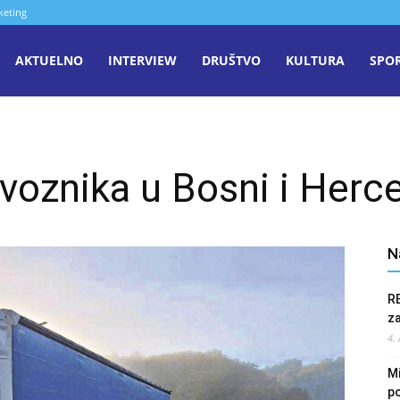
keting
aša
AKTUELNO
INTERVIEW
DRUŠTVO
KULTURA
SPO
iječ
voznika u Bosni i Herc
enica
N
R
z
4.
Mi
po