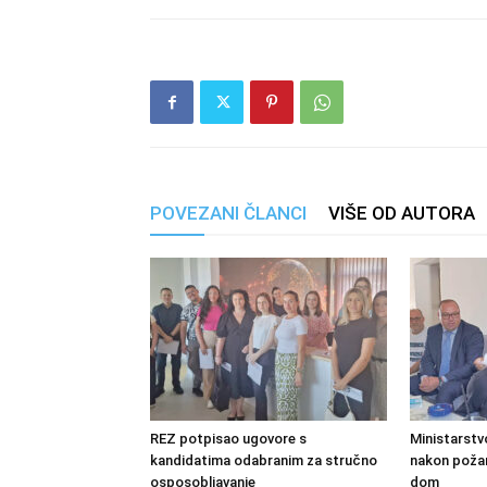
POVEZANI ČLANCI
VIŠE OD AUTORA
REZ potpisao ugovore s
Ministarstv
kandidatima odabranim za stručno
nakon požara
osposobljavanje
dom