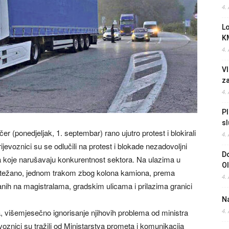
4.
L
K
4.
Vl
z
4.
Pl
sl
er (ponedjeljak, 1. septembar) rano ujutro protest i blokirali
4.
jevoznici su se odlučili na protest i blokade nezadovoljni
Do
na koje narušavaju konkurentnost sektora. Na ulazima u
O
 otežano, jednom trakom zbog kolona kamiona, prema
4.
nih na magistralama, gradskim ulicama i prilazima granici
Na
, višemjesečno ignorisanje njihovih problema od ministra
4.
voznici su tražili od Ministarstva prometa i komunikacija