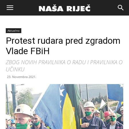
Naša
Aktuelno
riječ
Protest rudara pred zgradom
Vlade FBiH
Zenica
ZBOG NOVIH PRAVILNIKA O RADU I PRAVILNIKA O
UČINKU
23. Novembra 2021.