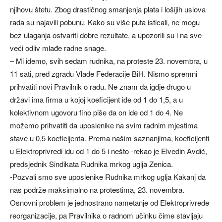
njihovu štetu. Zbog drastičnog smanjenja plata i lošijih uslova
rada su najavili pobunu. Kako su više puta isticali, ne mogu
bez ulaganja ostvariti dobre rezultate, a upozorili su i na sve
veći odliv mlađe radne snage.
– Mi idemo, svih sedam rudnika, na proteste 23. novembra, u
11 sati, pred zgradu Vlade Federacije BiH. Nismo spremni
prihvatiti novi Pravilnik o radu. Ne znam da igdje drugo u
državi ima firma u kojoj koeficijent ide od 1 do 1,5, a u
kolektivnom ugovoru fino piše da on ide od 1 do 4. Ne
možemo prihvatiti da uposlenike na svim radnim mjestima
stave u 0,5 koeficijenta. Prema našim saznanjima, koeficijenti
u Elektroprivredi idu od 1 do 5 i nešto -rekao je Elvedin Avdić,
predsjednik Sindikata Rudnika mrkog uglja Zenica.
-Pozvali smo sve uposlenike Rudnika mrkog uglja Kakanj da
nas podrže maksimalno na protestima, 23. novembra.
Osnovni problem je jednostrano nametanje od Elektroprivrede
reorganizacije, pa Pravilnika o radnom učinku čime stavljaju