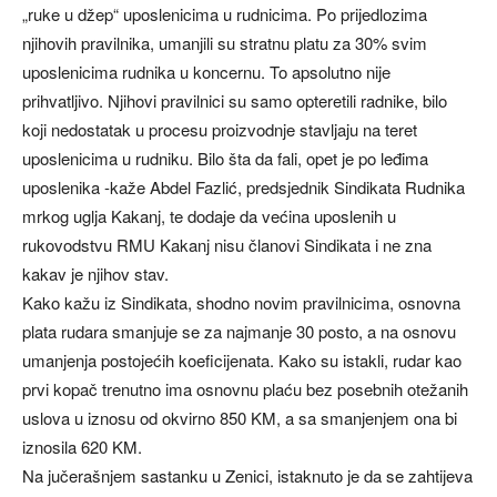
„ruke u džep“ uposlenicima u rudnicima. Po prijedlozima
njihovih pravilnika, umanjili su stratnu platu za 30% svim
uposlenicima rudnika u koncernu. To apsolutno nije
prihvatljivo. Njihovi pravilnici su samo opteretili radnike, bilo
koji nedostatak u procesu proizvodnje stavljaju na teret
uposlenicima u rudniku. Bilo šta da fali, opet je po leđima
uposlenika -kaže Abdel Fazlić, predsjednik Sindikata Rudnika
mrkog uglja Kakanj, te dodaje da većina uposlenih u
rukovodstvu RMU Kakanj nisu članovi Sindikata i ne zna
kakav je njihov stav.
Kako kažu iz Sindikata, shodno novim pravilnicima, osnovna
plata rudara smanjuje se za najmanje 30 posto, a na osnovu
umanjenja postojećih koeficijenata. Kako su istakli, rudar kao
prvi kopač trenutno ima osnovnu plaću bez posebnih otežanih
uslova u iznosu od okvirno 850 KM, a sa smanjenjem ona bi
iznosila 620 KM.
Na jučerašnjem sastanku u Zenici, istaknuto je da se zahtijeva