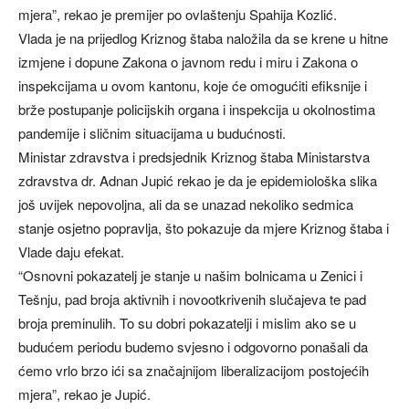
mjera”, rekao je premijer po ovlaštenju Spahija Kozlić.
Vlada je na prijedlog Kriznog štaba naložila da se krene u hitne
izmjene i dopune Zakona o javnom redu i miru i Zakona o
inspekcijama u ovom kantonu, koje će omogućiti efiksnije i
brže postupanje policijskih organa i inspekcija u okolnostima
pandemije i sličnim situacijama u budućnosti.
Ministar zdravstva i predsjednik Kriznog štaba Ministarstva
zdravstva dr. Adnan Jupić rekao je da je epidemiološka slika
još uvijek nepovoljna, ali da se unazad nekoliko sedmica
stanje osjetno popravlja, što pokazuje da mjere Kriznog štaba i
Vlade daju efekat.
“Osnovni pokazatelj je stanje u našim bolnicama u Zenici i
Tešnju, pad broja aktivnih i novootkrivenih slučajeva te pad
broja preminulih. To su dobri pokazatelji i mislim ako se u
budućem periodu budemo svjesno i odgovorno ponašali da
ćemo vrlo brzo ići sa značajnijom liberalizacijom postojećih
mjera”, rekao je Jupić.