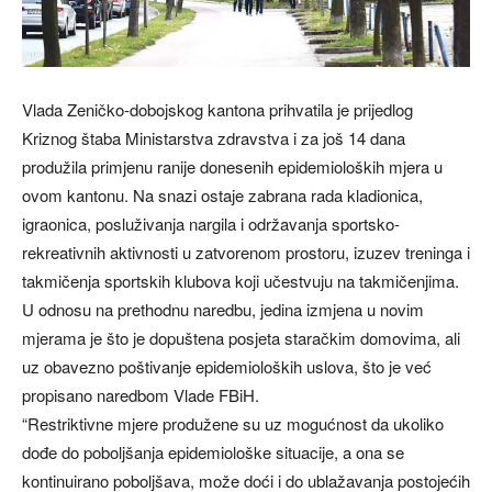
Vlada Zeničko-dobojskog kantona prihvatila je prijedlog
Kriznog štaba Ministarstva zdravstva i za još 14 dana
produžila primjenu ranije donesenih epidemioloških mjera u
ovom kantonu. Na snazi ostaje zabrana rada kladionica,
igraonica, posluživanja nargila i održavanja sportsko-
rekreativnih aktivnosti u zatvorenom prostoru, izuzev treninga i
takmičenja sportskih klubova koji učestvuju na takmičenjima.
U odnosu na prethodnu naredbu, jedina izmjena u novim
mjerama je što je dopuštena posjeta staračkim domovima, ali
uz obavezno poštivanje epidemioloških uslova, što je već
propisano naredbom Vlade FBiH.
“Restriktivne mjere produžene su uz mogućnost da ukoliko
dođe do poboljšanja epidemiološke situacije, a ona se
kontinuirano poboljšava, može doći i do ublažavanja postojećih