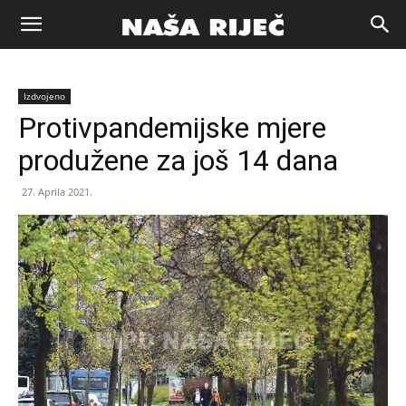
Naša
Izdvojeno
riječ
Protivpandemijske mjere
produžene za još 14 dana
Zenica
27. Aprila 2021.