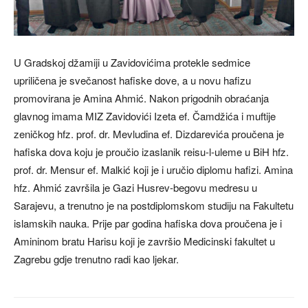
U Gradskoj džamiji u Zavidovićima protekle sedmice
upriličena je svečanost hafiske dove, a u novu hafizu
promovirana je Amina Ahmić. Nakon prigodnih obraćanja
glavnog imama MIZ Zavidovići Izeta ef. Čamdžića i muftije
zeničkog hfz. prof. dr. Mevludina ef. Dizdarevića proučena je
hafiska dova koju je proučio izaslanik reisu-l-uleme u BiH hfz.
prof. dr. Mensur ef. Malkić koji je i uručio diplomu hafizi. Amina
hfz. Ahmić završila je Gazi Husrev-begovu medresu u
Sarajevu, a trenutno je na postdiplomskom studiju na Fakultetu
islamskih nauka. Prije par godina hafiska dova proučena je i
Amininom bratu Harisu koji je završio Medicinski fakultet u
Zagrebu gdje trenutno radi kao ljekar.