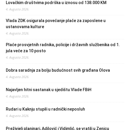
Lovačkim društvima podrška u iznosu od 138.000 KM
4. Augusta 2026.
Vlada ZDK osigurala povećanje plaće za zaposlene u
ustanovama kulture
4. Augusta 2026.
Plaće prosvjetnih radnika, policije i državnih službenika od 1.
jula veće za 10 posto
4. Augusta 2026.
Dobra saradnja za bolju budućnost svih građana Olova
4. Augusta 2026.
Najavljen hitni sastanak u sjedištu Vlade FBiH
4. Augusta 2026.
Rudari u Kaknju stupili u radnički neposluh
4. Augusta 2026.
Preživjeli planinari, Adilović i Vidimlić, se vratili u Zenicu