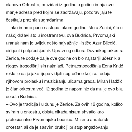
članova Orkestra, muzičari iz godine u godinu imaju sve
manje adresa pred kojim se zadržavaju, pozdravljaju te
čestitaju praznik sugrađanima.
– Iako imamo puno nastupa tokom godine, što u Zenici, što u
našoj državi što u inostranstvu, ova Budnica, Prvomajski
uranak nam je uvijek nešto najvažnije –ističe Azur Bijedić,
dirigent i potpredsjednik Upravnog odbora Duvačkog orkestra
Zenica, te dodaje da je ove godine on bio najstariji učesnik a
njegov trogodišnji sin najmlađi. Petnaestogodišnja Edna Krkić
rekla je da je jako lijepo vidjeti sugrađane koji se raduju
njihovom prolasku i muziciranju ulicama grada. Miran Hadžić
je član orkestra već 12 godina te napominje da mu je ovo bila
deseta Budnica.
– Ovo je tradicija i u duhu je Zenice. Za ovih 12 godina, koliko
sviram u orkestru, doista nikada nisam shvatio kao
profesionalno Prvomajsku budnicu. Mi smo amaterski
orkestar, ali da je sasvim drukčiji pristup angažovanju