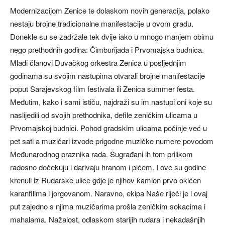
Modernizacijom Zenice te dolaskom novih generacija, polako
nestaju brojne tradicionalne manifestacije u ovom gradu.
Donekle su se zadržale tek dvije iako u mnogo manjem obimu
nego prethodnih godina: Čimburijada i Prvomajska budnica.
Mladi članovi Duvačkog orkestra Zenica u posljednjim
godinama su svojim nastupima otvarali brojne manifestacije
poput Sarajevskog film festivala ili Zenica summer festa.
Međutim, kako i sami ističu, najdraži su im nastupi oni koje su
naslijedili od svojih prethodnika, defile zeničkim ulicama u
Prvomajskoj budnici. Pohod gradskim ulicama počinje već u
pet sati a muzičari izvode prigodne muzičke numere povodom
Međunarodnog praznika rada. Sugrađani ih tom prilikom
radosno dočekuju i darivaju hranom i pićem. I ove su godine
krenuli iz Rudarske ulice gdje je njihov kamion prvo okićen
karanfilima i jorgovanom. Naravno, ekipa Naše riječi je i ovaj
put zajedno s njima muzičarima prošla zeničkim sokacima i
mahalama. Nažalost, odlaskom starijih rudara i nekadašnjih