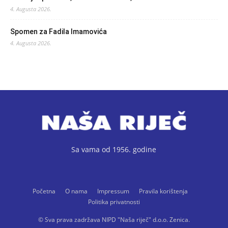
4. Augusta 2026.
Spomen za Fadila Imamovića
4. Augusta 2026.
Sa vama od 1956. godine
Početna
O nama
Impressum
Pravila korištenja
Politika privatnosti
© Sva prava zadržava NIPD "Naša riječ" d.o.o. Zenica.