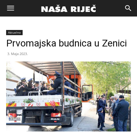
Naša
Aktuelno
riječ
Prvomajska budnica u Zenici
3. Maja 2023.
Zenica