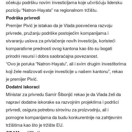
očekuju podršku novim investicijama koje učvršćuju lidersku
poziciju “Natron-Hayata” na regionalnom tržištu.
Podrška privredi
Premijer Pivić je istakao da je Vlada posvećena razvoju
privrede, pružanju podrške postojećim kompanijama i
stvaranju uslova za privlačenje novih investicija, koristeći
komparativne prednosti ovog kantona kao što su bogati
prirodni resursi i dobra saobraćajna povezanost.
“Ovo je poruka “Natron-Hayatu”, ali i svim drugim investitorima
koji žele realizovati svoje investicije u našem kantonu”, rekao
je premijer Pivić.
Dodatni iskoraci
Ministar za privredu Samir Šibonjić rekao je da Vlada želi da
napravi dodatne iskorake sa razvojnim projektima i podršci
privredi, osigura potrebnu sirovinu za proizvodnju, ali i
pomogne kompanijama da budu konkurentnije na zahtjevnim
tržištima kao što je tržište EU.