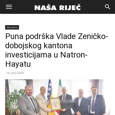
Naša
Aktuelno
riječ
Puna podrška Vlade Zeničko-
dobojskog kantona
Zenica
investicijama u Natron-
Hayatu
18. Juna 2024.