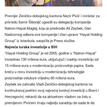
Premijer Zeničko-dobojskog kantona Nezir Pivić i ministar za
privredu Samir Šibonjić ugostili su delegaciju kompanije
Natron-Hayat Maglaj, koju je predvodio Ali Zeybek, član
Nadzornog odbora ove kompanije i član uprave “Hayat Holding
Group” iz Istanbula, saopćila je Press služba.
Najveća turska investicija u BiH
“Hayat Holding Group” je od 2005. godine u “Natron-Hayat”
investirao 130 miliona eura, uključujući i zadnju investiciju od
15 miliona eura u modernizaciju proizvodnje papira. Sada
kreću u novu investiciju u modernizaciju tehnologije
proizvodnje celuloze vrijednu 60 miliona eura.
Zeybek se zahvalio Vladi Zeničko-dobojskog kantona na
kontinuiranoj podršci ovoj najvećoj turskoj investiciji u Bosni i
Hercegovini, rekavši da sa aktuelnom vladom na čelu s
premijerom Pivićem imaju najbolju saradnju do sada te da