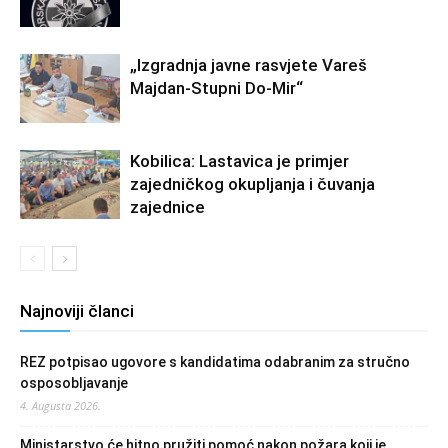
„Izgradnja javne rasvjete Vareš
Majdan-Stupni Do-Mir“
Kobilica: Lastavica je primjer
zajedničkog okupljanja i čuvanja
zajednice
Najnoviji članci
REZ potpisao ugovore s kandidatima odabranim za stručno
osposobljavanje
4. Augusta 2026.
Ministarstvo će hitno pružiti pomoć nakon požara koji je