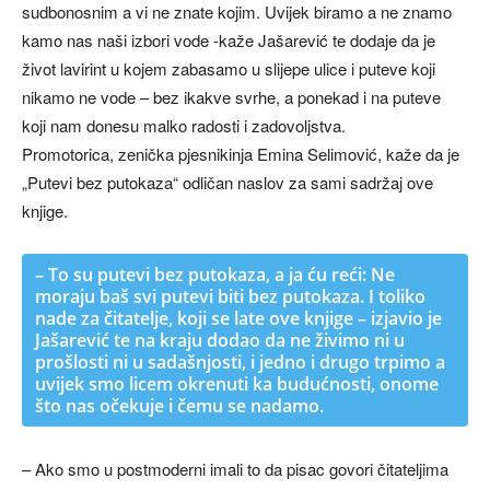
sudbonosnim a vi ne znate kojim. Uvijek biramo a ne znamo
kamo nas naši izbori vode -kaže Jašarević te dodaje da je
život lavirint u kojem zabasamo u slijepe ulice i puteve koji
nikamo ne vode – bez ikakve svrhe, a ponekad i na puteve
koji nam donesu malko radosti i zadovoljstva.
Promotorica, zenička pjesnikinja Emina Selimović, kaže da je
„Putevi bez putokaza“ odličan naslov za sami sadržaj ove
knjige.
– To su putevi bez putokaza, a ja ću reći: Ne
moraju baš svi putevi biti bez putokaza. I toliko
nade za čitatelje, koji se late ove knjige – izjavio je
Jašarević te na kraju dodao da ne živimo ni u
prošlosti ni u sadašnjosti, i jedno i drugo trpimo a
uvijek smo licem okrenuti ka budućnosti, onome
što nas očekuje i čemu se nadamo.
– Ako smo u postmoderni imali to da pisac govori čitateljima