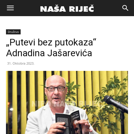
Naša
Društvo
riječ
„Putevi bez putokaza“
Adnadina Jašarevića
Zenica
31. Oktobra 2023.