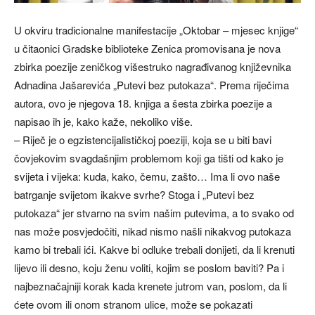
U okviru tradicionalne manifestacije „Oktobar – mjesec knjige“
u čitaonici Gradske biblioteke Zenica promovisana je nova
zbirka poezije zeničkog višestruko nagrađivanog književnika
Adnadina Jašarevića „Putevi bez putokaza“. Prema riječima
autora, ovo je njegova 18. knjiga a šesta zbirka poezije a
napisao ih je, kako kaže, nekoliko više.
– Riječ je o egzistencijalističkoj poeziji, koja se u biti bavi
čovjekovim svagdašnjim problemom koji ga tišti od kako je
svijeta i vijeka: kuda, kako, čemu, zašto… Ima li ovo naše
batrganje svijetom ikakve svrhe? Stoga i „Putevi bez
putokaza“ jer stvarno na svim našim putevima, a to svako od
nas može posvjedočiti, nikad nismo našli nikakvog putokaza
kamo bi trebali ići. Kakve bi odluke trebali donijeti, da li krenuti
lijevo ili desno, koju ženu voliti, kojim se poslom baviti? Pa i
najbeznačajniji korak kada krenete jutrom van, poslom, da li
ćete ovom ili onom stranom ulice, može se pokazati