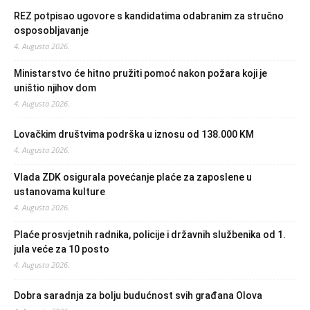
REZ potpisao ugovore s kandidatima odabranim za stručno
osposobljavanje
4. Augusta 2026.
Ministarstvo će hitno pružiti pomoć nakon požara koji je
uništio njihov dom
4. Augusta 2026.
Lovačkim društvima podrška u iznosu od 138.000 KM
4. Augusta 2026.
Vlada ZDK osigurala povećanje plaće za zaposlene u
ustanovama kulture
4. Augusta 2026.
Plaće prosvjetnih radnika, policije i državnih službenika od 1.
jula veće za 10 posto
4. Augusta 2026.
Dobra saradnja za bolju budućnost svih građana Olova