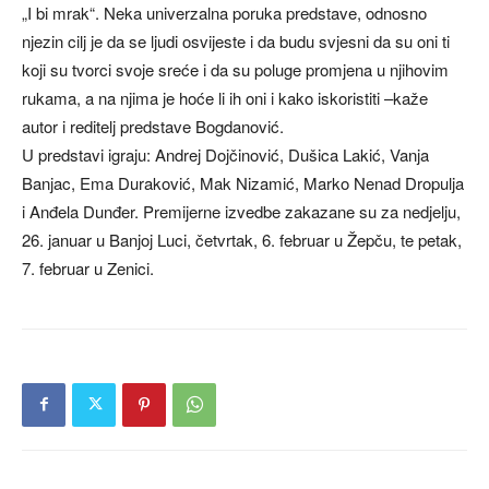
„I bi mrak“. Neka univerzalna poruka predstave, odnosno
njezin cilj je da se ljudi osvijeste i da budu svjesni da su oni ti
koji su tvorci svoje sreće i da su poluge promjena u njihovim
rukama, a na njima je hoće li ih oni i kako iskoristiti –kaže
autor i reditelj predstave Bogdanović.
U predstavi igraju: Andrej Dojčinović, Dušica Lakić, Vanja
Banjac, Ema Duraković, Mak Nizamić, Marko Nenad Dropulja
i Anđela Dunđer. Premijerne izvedbe zakazane su za nedjelju,
26. januar u Banjoj Luci, četvrtak, 6. februar u Žepču, te petak,
7. februar u Zenici.