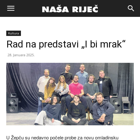
Naša
Kultura
riječ
Rad na predstavi „I bi mrak“
28. Januara 2025.
Zenica
U Žepču su nedavno počele probe za novu omladinsku