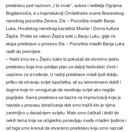
predstavu pod nazivom „I bi mrak“, autora i reditelja Ognjena
Bogdanovića, a u koprodukciji Omladinske scene Bosanskog
narodnog pozorišta Zenica, Dis – Pozorišta mladih Banja
Luka, Hrvatskog narodnog kazališta Mostar i Doma kulture
Žepče. Probe se nakon Žepča sele u Banju Luku, gdje će
ekipa predstave u prostoru Dis – Pozorišta mladih Banja Luka
raditi do premijere.
– Našli smo se u Žepču kako bi pokušali da stvorimo jednu
predstavu koja ima ozbiljan plan za daljnji festivalski život i
uopćeno za izvođenje. U radnji predstave mladi ljudi dobiju
priliku da stvaraju svijet ispočetka, ali su istovremeno dobili i
dugme koje im omogućuje da resetiraju svijet ako negdje
pogriješe. Sama predstava se bazira na improvizaciji koja je
nastala u procesu istraživanja dok smo tražili što je njima
zanimljivo u današnjem svijetu. Malo smo čačkali i došli do
nekih tema koje se očigledno ponavljaju među mladim ljudima i
od toga smo krenuli da stvaramo predstavu koju smo nazvali